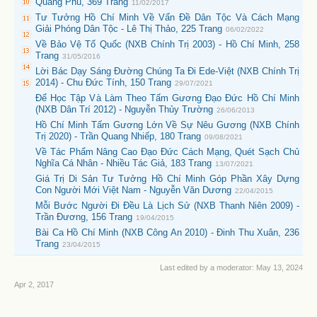
Quang Phú, 369 Trang
11/02/2017
Tư Tưởng Hồ Chí Minh Về Vấn Đề Dân Tộc Và Cách Mạng
Giải Phóng Dân Tộc - Lê Thị Thảo, 225 Trang
06/02/2022
Về Bảo Vệ Tổ Quốc (NXB Chính Trị 2003) - Hồ Chí Minh, 258
Trang
31/05/2016
Lời Bác Dạy Sáng Đường Chúng Ta Đi Ede-Việt (NXB Chính Trị
2014) - Chu Đức Tính, 150 Trang
29/07/2021
Để Học Tập Và Làm Theo Tấm Gương Đạo Đức Hồ Chí Minh
(NXB Dân Trí 2012) - Nguyễn Thủy Trường
26/06/2013
Hồ Chí Minh Tấm Gương Lớn Về Sự Nêu Gương (NXB Chính
Trị 2020) - Trần Quang Nhiếp, 180 Trang
09/08/2021
Về Tác Phẩm Nâng Cao Đạo Đức Cách Mạng, Quét Sạch Chủ
Nghĩa Cá Nhân - Nhiều Tác Giả, 183 Trang
13/07/2021
Giá Trị Di Sản Tư Tưởng Hồ Chí Minh Góp Phần Xây Dựng
Con Người Mới Việt Nam - Nguyễn Văn Dương
22/04/2015
Mỗi Bước Người Đi Đều Là Lịch Sử (NXB Thanh Niên 2009) -
Trần Đương, 156 Trang
19/04/2015
Bài Ca Hồ Chí Minh (NXB Công An 2010) - Đinh Thu Xuân, 236
Trang
23/04/2015
Last edited by a moderator:
May 13, 2024
Apr 2, 2017