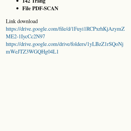
142 Trang
File PDF-SCAN
Link download
https://drive.google.com/file/d/1Fuyi1RCPxrhKjAzymZ
ME2-1IycCc2N97
https://drive.google.com/drive/folders/1yLBzZ1rSQoNj
mWeJTZ3WGQHg04L1