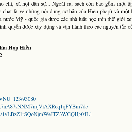
áo chí, xã hội dân sự... Ngoài ra, sách còn bao gồm một tậ
ực chất là về những nội dung cơ bản của Hiến pháp) và một b
a nước Mỹ - quôc gia được các nhà luật học trên thê' giới x
hính quyền được xây dựng và vận hành theo các nguyên tắc c
hĩa Hợp Hiến
2
le/VNU_123/93080
d/1iw1A7nA87sNNM7mjViAXReq1qPYBm7de
folders/1yLBzZ1rSQoNjmWeJTZ3WGQHg04L1