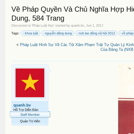
Về Pháp Quyền Và Chủ Nghĩa Hợp Hi
Dung, 584 Trang
Discussion in '
Pháp Luật Học
' started by
quanh.bv
,
Jun 1, 2017
.
Tags:
khoa luật
nguyễn đăng dung
nxb lao động xã hội 2012
về pháp
<
Pháp Luật Hình Sự Về Các Tội Xâm Phạm Trật Tự Quản Lý Kinh
Của Đảng Ta (NXB 
quanh.bv
Hỗ Trợ Diễn Đàn
Staff Member
Quản Trị Viên