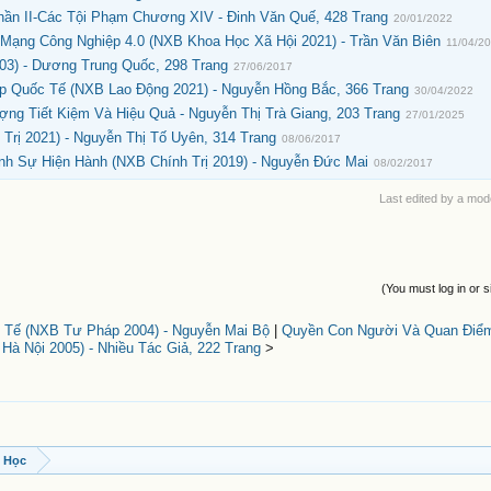
ần II-Các Tội Phạm Chương XIV - Đinh Văn Quế, 428 Trang
20/01/2022
Mạng Công Nghiệp 4.0 (NXB Khoa Học Xã Hội 2021) - Trần Văn Biên
11/04/2
03) - Dương Trung Quốc, 298 Trang
27/06/2017
 Quốc Tế (NXB Lao Động 2021) - Nguyễn Hồng Bắc, 366 Trang
30/04/2022
ng Tiết Kiệm Và Hiệu Quả - Nguyễn Thị Trà Giang, 203 Trang
27/01/2025
Trị 2021) - Nguyễn Thị Tố Uyên, 314 Trang
08/06/2017
nh Sự Hiện Hành (NXB Chính Trị 2019) - Nguyễn Đức Mai
08/02/2017
Last edited by a mod
(You must log in or s
 Tế (NXB Tư Pháp 2004) - Nguyễn Mai Bộ
|
Quyền Con Người Và Quan Điể
Hà Nội 2005) - Nhiều Tác Giả, 222 Trang
>
t Học