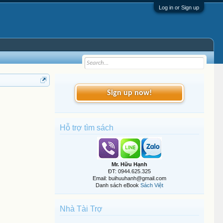
Log in or Sign up
Sign up now!
Hỗ trợ tìm sách
Mr. Hữu Hạnh
ĐT: 0944.625.325
Email: buihuuhanh@gmail.com
Danh sách eBook
Sách Việt
Nhà Tài Trợ