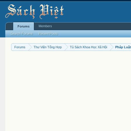
Members
Forums
Search Forums
Recent Posts
Forums
Thư Viện Tổng Hợp
Tủ Sách Khoa Học Xã Hội
Pháp Luậ