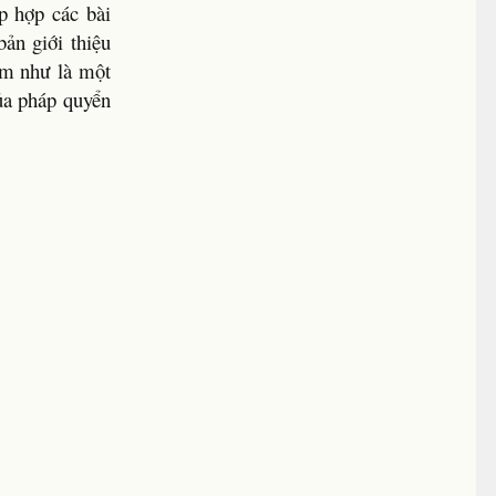
p hợp các bài
ản giới thiệu
em như là một
ủa pháp quyển