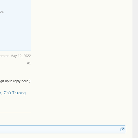
024
erator:
May 12, 2022
#1
ign up to reply here.)
m, Chủ Trương