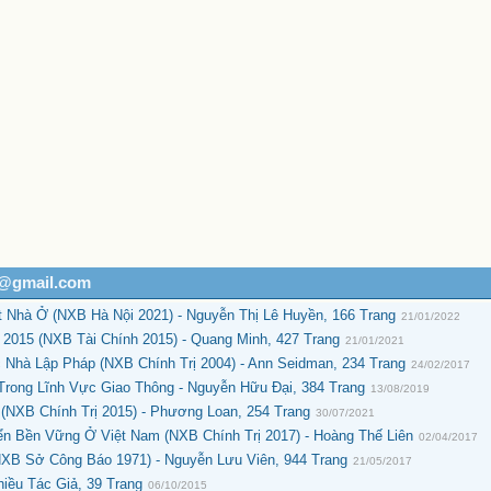
h@gmail.com
 Nhà Ở (NXB Hà Nội 2021) - Nguyễn Thị Lê Huyền, 166 Trang
21/01/2022
015 (NXB Tài Chính 2015) - Quang Minh, 427 Trang
21/01/2021
Nhà Lập Pháp (NXB Chính Trị 2004) - Ann Seidman, 234 Trang
24/02/2017
rong Lĩnh Vực Giao Thông - Nguyễn Hữu Đại, 384 Trang
13/08/2019
(NXB Chính Trị 2015) - Phương Loan, 254 Trang
30/07/2021
ển Bền Vững Ở Việt Nam (NXB Chính Trị 2017) - Hoàng Thế Liên
02/04/2017
NXB Sở Công Báo 1971) - Nguyễn Lưu Viên, 944 Trang
21/05/2017
iều Tác Giả, 39 Trang
06/10/2015