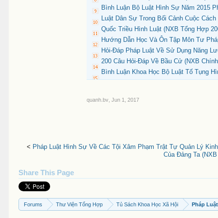
Bình Luận Bộ Luật Hình Sự Năm 2015 Ph
Luật Dân Sự Trong Bối Cảnh Cuộc Cách 
Quốc Triều Hình Luật (NXB Tổng Hợp 20
Hướng Dẫn Học Và Ôn Tập Môn Tư Pháp
Hỏi-Đáp Pháp Luật Về Sử Dụng Năng Lượ
200 Câu Hỏi-Đáp Về Bầu Cử (NXB Chính 
Bình Luận Khoa Học Bộ Luật Tố Tụng Hì
quanh.bv
,
Jun 1, 2017
<
Pháp Luật Hình Sự Về Các Tội Xâm Phạm Trật Tự Quản Lý Kinh
Của Đảng Ta (NXB 
Share This Page
Forums
Thư Viện Tổng Hợp
Tủ Sách Khoa Học Xã Hội
Pháp Luậ