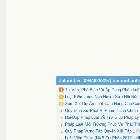
Zalo/Viber: 0944625325 | buihuuhan
Tư Vấn, Phổ Biến Và Áp Dụng Pháp Luật
Luật Kiểm Toán Nhà Nước Sửa Đổi Năm 2
Xem Xét Dự Án Luật Cẩm Nang Cho Các 
Quy Định Xử Phạt Vi Phạm Hành Chính T
Hỏi-Đáp Pháp Luật Về Trợ Giúp Pháp Lý 
Pháp Luật Môi Trường Phục Vụ Phát Tri
Quy Pháp Vựng Tập Quyển XIII Tập 1 (
Luật Viên Chức (NXB Tư Pháp 2011) - Nh