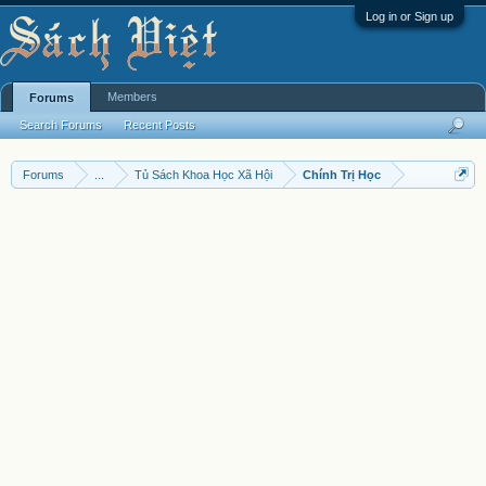
Log in or Sign up
Members
Forums
Search Forums
Recent Posts
Forums
...
Tủ Sách Khoa Học Xã Hội
Chính Trị Học