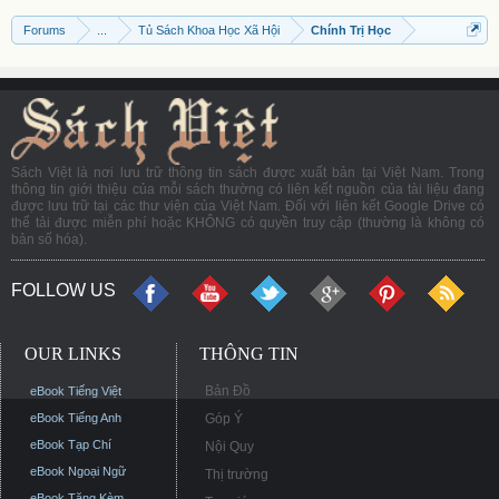
Forums
...
Tủ Sách Khoa Học Xã Hội
Chính Trị Học
Sách Việt là nơi lưu trữ thông tin sách được xuất bản tại Việt Nam. Trong
thông tin giới thiệu của mỗi sách thường có liên kết nguồn của tài liệu đang
được lưu trữ tại các thư viện của Việt Nam. Đối với liên kết Google Drive có
thể tải được miễn phí hoặc KHÔNG có quyền truy cập (thường là không có
bản số hóa).
FOLLOW US
OUR LINKS
THÔNG TIN
Bản Đồ
eBook Tiếng Việt
eBook Tiếng Anh
Góp Ý
eBook Tạp Chí
Nội Quy
eBook Ngoại Ngữ
Thị trường
eBook Tặng Kèm