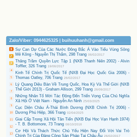
Zalo/Viber: 0944625325 | buihuuhanh@gmail.com
Sự Can Dự Của Các Nước Đông Bắc Á Vào Tiểu Vùng Sông
Mê Kông - Nguyễn Thị Thắm, 298 Trang
06/02/2017
Thăng Trầm Quyền Lực Tập 1 (NXB Thanh Niên 2002) - Alvin
Toffler, 326 Trang
19/06/2017
Kinh Tế Chính Trị Quốc Tế (NXB Đại Học Quốc Gia 2006) -
Thomas Oatley, 706 Trang
26/02/2017
Lý Quang Diệu Bàn Về Trung Quốc, Hoa Kỳ Và Thế Giới (NXB
Thế Giới 2013) - Graham Allison, 299 Trang
26/09/2017
Những Nhân Tố Mới Tác Động Đến Triển Vọng Của Chủ Nghĩa
Xã Hội Ở Việt Nam - Nguyễn An Ninh
25/03/2025
Cục Diện Châu Á-Thái Bình Dương (NXB Chính Trị 2006) -
Dương Phú Hiệp, 366 Trang
02/04/2025
Giai Cấp Trong Xã Hội Tân Tiến (NXB Đại Học Vạn Hạnh 1974)
- T. B. Bottomore, 73 Trang
08/10/2016
Cơ Hội Và Thách Thức Chủ Yếu Hiện Nay Đối Với Vai Trò
Chính Trị Của Đảng Cộng Sản Pháp Tại Châu Âu
26/02/2017