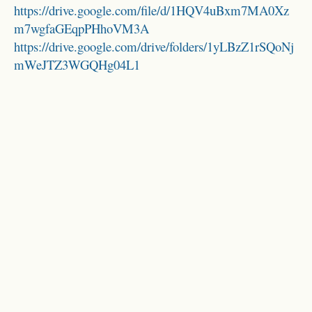
https://drive.google.com/file/d/1HQV4uBxm7MA0Xz
m7wgfaGEqpPHhoVM3A
https://drive.google.com/drive/folders/1yLBzZ1rSQoNj
mWeJTZ3WGQHg04L1