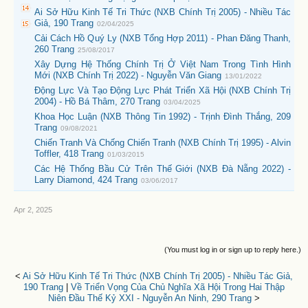
Ai Sở Hữu Kinh Tế Tri Thức (NXB Chính Trị 2005) - Nhiều Tác
Giả, 190 Trang
02/04/2025
Cải Cách Hồ Quý Ly (NXB Tổng Hợp 2011) - Phan Đăng Thanh,
260 Trang
25/08/2017
Xây Dựng Hệ Thống Chính Trị Ở Việt Nam Trong Tình Hình
Mới (NXB Chính Trị 2022) - Nguyễn Văn Giang
13/01/2022
Động Lực Và Tạo Động Lực Phát Triển Xã Hội (NXB Chính Trị
2004) - Hồ Bá Thâm, 270 Trang
03/04/2025
Khoa Học Luận (NXB Thông Tin 1992) - Trịnh Đình Thắng, 209
Trang
09/08/2021
Chiến Tranh Và Chống Chiến Tranh (NXB Chính Trị 1995) - Alvin
Toffler, 418 Trang
01/03/2015
Các Hệ Thống Bầu Cử Trên Thế Giới (NXB Đà Nẵng 2022) -
Larry Diamond, 424 Trang
03/06/2017
Apr 2, 2025
(You must log in or sign up to reply here.)
<
Ai Sở Hữu Kinh Tế Tri Thức (NXB Chính Trị 2005) - Nhiều Tác Giả,
190 Trang
|
Về Triển Vọng Của Chủ Nghĩa Xã Hội Trong Hai Thập
Niên Đầu Thế Kỷ XXI - Nguyễn An Ninh, 290 Trang
>