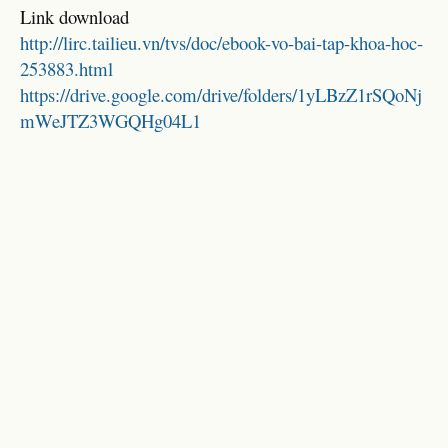
Link download
http://lirc.tailieu.vn/tvs/doc/ebook-vo-bai-tap-khoa-hoc-
253883.html
https://drive.google.com/drive/folders/1yLBzZ1rSQoNj
mWeJTZ3WGQHg04L1