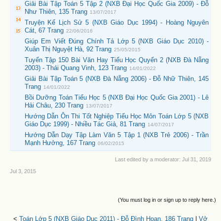
Giải Bài Tập Toán 5 Tập 2 (NXB Đại Học Quốc Gia 2009) - Đỗ
Như Thiên, 135 Trang
13/07/2017
Truyện Kể Lịch Sử 5 (NXB Giáo Dục 1994) - Hoàng Nguyên
Cát, 67 Trang
22/06/2016
Giúp Em Viết Đúng Chính Tả Lớp 5 (NXB Giáo Dục 2010) -
Xuân Thị Nguyệt Hà, 92 Trang
25/05/2015
Tuyển Tập 150 Bài Văn Hay Tiểu Học Quyển 2 (NXB Đà Nẵng
2003) - Thái Quang Vinh, 123 Trang
14/01/2022
Giải Bài Tập Toán 5 (NXB Đà Nẵng 2006) - Đỗ Nhữ Thiên, 145
Trang
14/01/2022
Bồi Dưỡng Toán Tiểu Học 5 (NXB Đại Học Quốc Gia 2001) - Lê
Hải Châu, 230 Trang
13/07/2017
Hướng Dẫn Ôn Thi Tốt Nghiệp Tiểu Học Môn Toán Lớp 5 (NXB
Giáo Dục 1999) - Nhiều Tác Giả, 81 Trang
14/07/2017
Hướng Dẫn Dạy Tập Làm Văn 5 Tập 1 (NXB Trẻ 2006) - Trần
Mạnh Hưởng, 167 Trang
06/02/2015
Last edited by a moderator:
Jul 31, 2019
Jul 3, 2015
(You must log in or sign up to reply here.)
<
Toán Lớp 5 (NXB Giáo Dục 2011) - Đỗ Đình Hoan, 186 Trang
|
Vở