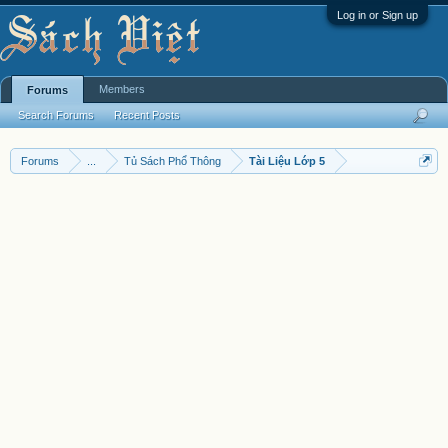
Log in or Sign up
Members
Forums
Search Forums
Recent Posts
Forums
...
Tủ Sách Phổ Thông
Tài Liệu Lớp 5