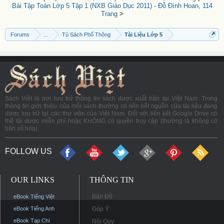
Bài Tập Toán Lớp 5 Tập 1 (NXB Giáo Dục 2011) - Đỗ Đình Hoan, 114
Trang
>
Forums
...
Tủ Sách Phổ Thông
Tài Liệu Lớp 5
Sách Việt là nơi lưu trữ thông tin sách được xuất bản tại Việt Nam. Trong
thông tin giới thiệu của mỗi sách thường có liên kết nguồn của tài liệu đang
được lưu trữ tại các thư viện của Việt Nam. Đối với liên kết Google Drive có
thể tải được miễn phí hoặc KHÔNG có quyền truy cập (thường là không có
bản số hóa).
FOLLOW US
OUR LINKS
THÔNG TIN
Bản Đồ
eBook Tiếng Việt
eBook Tiếng Anh
Góp Ý
eBook Tạp Chí
Nội Quy