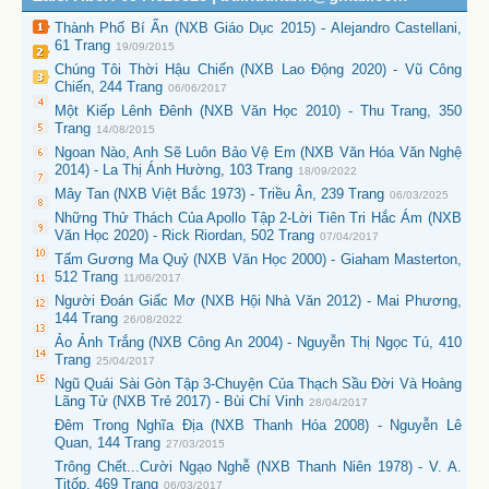
Thành Phố Bí Ẩn (NXB Giáo Dục 2015) - Alejandro Castellani,
61 Trang
19/09/2015
Chúng Tôi Thời Hậu Chiến (NXB Lao Động 2020) - Vũ Công
Chiến, 244 Trang
06/06/2017
Một Kiếp Lênh Đênh (NXB Văn Học 2010) - Thu Trang, 350
Trang
14/08/2015
Ngoan Nào, Anh Sẽ Luôn Bảo Vệ Em (NXB Văn Hóa Văn Nghệ
2014) - La Thị Ánh Hường, 103 Trang
18/09/2022
Mây Tan (NXB Việt Bắc 1973) - Triều Ân, 239 Trang
06/03/2025
Những Thử Thách Của Apollo Tập 2-Lời Tiên Tri Hắc Ám (NXB
Văn Học 2020) - Rick Riordan, 502 Trang
07/04/2017
Tấm Gương Ma Quỷ (NXB Văn Học 2000) - Giaham Masterton,
512 Trang
11/06/2017
Người Đoán Giấc Mơ (NXB Hội Nhà Văn 2012) - Mai Phương,
144 Trang
26/08/2022
Ảo Ảnh Trắng (NXB Công An 2004) - Nguyễn Thị Ngọc Tú, 410
Trang
25/04/2017
Ngũ Quái Sài Gòn Tập 3-Chuyện Của Thạch Sầu Đời Và Hoàng
Lãng Tử (NXB Trẻ 2017) - Bùi Chí Vinh
28/04/2017
Đêm Trong Nghĩa Địa (NXB Thanh Hóa 2008) - Nguyễn Lê
Quan, 144 Trang
27/03/2015
Trông Chết...Cười Ngạo Nghễ (NXB Thanh Niên 1978) - V. A.
Titốp, 469 Trang
06/03/2017