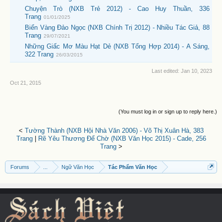
Chuyện Trò (NXB Trẻ 2012) - Cao Huy Thuần, 336
Trang
01/01/2025
Biển Vàng Đảo Ngọc (NXB Chính Trị 2012) - Nhiều Tác Giả, 88
Trang
29/07/2021
Những Giấc Mơ Màu Hạt Dẻ (NXB Tổng Hợp 2014) - A Sáng,
322 Trang
26/03/2015
Last edited:
Jan 10, 2023
Oct 21, 2015
(You must log in or sign up to reply here.)
<
Tường Thành (NXB Hội Nhà Văn 2006) - Võ Thị Xuân Hà, 383
Trang
|
Rẽ Yêu Thương Để Chờ (NXB Văn Học 2015) - Cade, 256
Trang
>
Forums
...
Ngữ Văn Học
Tác Phẩm Văn Học