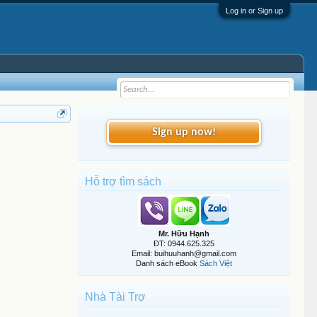
Log in or Sign up
Sign up now!
Hỗ trợ tìm sách
Mr. Hữu Hạnh
ĐT: 0944.625.325
Email: buihuuhanh@gmail.com
Danh sách eBook
Sách Việt
Nhà Tài Trợ