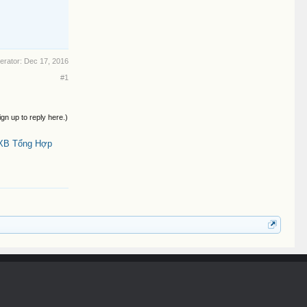
erator:
Dec 17, 2016
#1
ign up to reply here.)
NXB Tổng Hợp