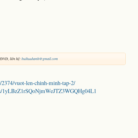
DVD, liên hệ:
buihuuhanh@gmail.com
/2374/vuot-len-chinh-minh-tap-2/
folders/1yLBzZ1rSQoNjmWeJTZ3WGQHg04L1