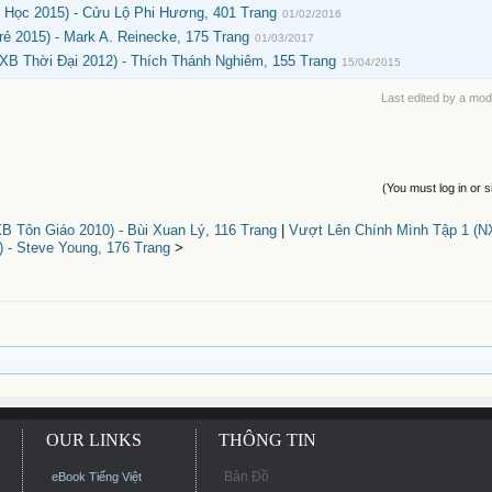
Học 2015) - Cửu Lộ Phi Hương, 401 Trang
01/02/2016
ẻ 2015) - Mark A. Reinecke, 175 Trang
01/03/2017
B Thời Đại 2012) - Thích Thánh Nghiêm, 155 Trang
15/04/2015
Last edited by a mod
(You must log in or s
 Tôn Giáo 2010) - Bùi Xuan Lý, 116 Trang
|
Vượt Lên Chính Mình Tập 1 (
) - Steve Young, 176 Trang
>
OUR LINKS
THÔNG TIN
Bản Đồ
eBook Tiếng Việt