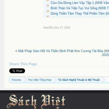
Cửu Gia Đừng Làm Vậy Tập 1 (NXB Văn 
Bình Thản Và Tiếp Tục Vui Sống (NXB Tr
Dùng Thiền Tâm Thay Thế Phiền Tâm (NX
thao369
,
Dec 17, 2016
<
Mật Pháp Sám Hối Và Thiền Định Phật Kim Cương Tát Đỏa (NXB
2015
Share This Page
Forums
Thư Viện Tổng Hợp
Tủ Sách Nghệ Thuật & Mỹ Thuật