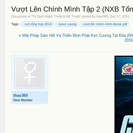
Vượt Lên Chính Mình Tập 2 (NXB Tổn
Discussion in '
Tủ Sách Nghệ Thuật & Mỹ Thuật
' started by
thao369
,
Dec 17, 2016
.
Tags:
nxb tổng hợp 2014
steve young
vượt lên chính mình ebook pdf
<
Mật Pháp Sám Hối Và Thiền Định Phật Kim Cương Tát Đỏa (NXB
2015
thao369
New Member