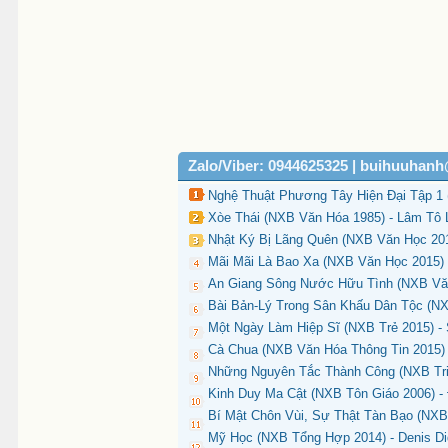
Zalo/Viber: 0944625325 | buihuuhan
Nghệ Thuật Phương Tây Hiện Đại Tập 1 
Xòe Thái (NXB Văn Hóa 1985) - Lâm Tô 
Nhật Ký Bị Lãng Quên (NXB Văn Học 201
Mãi Mãi Là Bao Xa (NXB Văn Học 2015) 
An Giang Sông Nước Hữu Tình (NXB Văn
Bài Bản-Lý Trong Sân Khấu Dân Tộc (NX
Một Ngày Làm Hiệp Sĩ (NXB Trẻ 2015) - 
Cà Chua (NXB Văn Hóa Thông Tin 2015)
Những Nguyên Tắc Thành Công (NXB Tri 
Kinh Duy Ma Cật (NXB Tôn Giáo 2006) -
Bí Mật Chôn Vùi, Sự Thật Tàn Bạo (NXB T
Mỹ Học (NXB Tổng Hợp 2014) - Denis Did