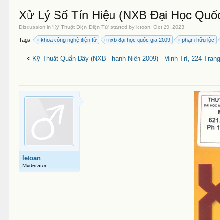
Xử Lý Số Tín Hiệu (NXB Đại Học Quốc
Discussion in '
Kỹ Thuật Điện-Điện Tử
' started by
letoan
,
Oct 29, 2023
.
Tags:
khoa công nghệ điện tử
nxb đại học quốc gia 2009
phạm hữu lộc
<
Kỹ Thuật Quấn Dây (NXB Thanh Niên 2009) - Minh Trí, 224 Trang
letoan
Moderator