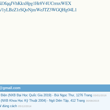
/1poVKOfqqJVhKkxHpg1Hr8V4UCrrnxWEX
folders/1yLBzZ1rSQoNjmWeJTZ3WGQHg04L1
h@gmail.com
Điện (NXB Đại Học Quốc Gia 2019) - Bùi Ngọc Thư, 1276 Trang
03/01/2016
 (NXB Khoa Học Kỹ Thuật 2004) - Ngô Diên Tập, 412 Trang
30/08/2015
W đúng cách
05/12/2014