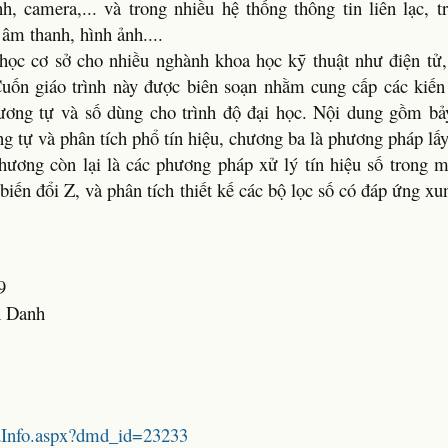
camera,... và trong nhiều hệ thống thông tin liên lạc, tr
 âm thanh, hình ảnh....
 học cơ sở cho nhiều nghành khoa học kỹ thuật như điện tử,
.Cuốn giáo trình này được biên soạn nhằm cung cấp các kiến
 tương tự và số dùng cho trình độ đại học. Nội dung gồm bả
ơng tự và phân tích phổ tín hiệu, chương ba là phương pháp l
 chương còn lại là các phương pháp xử lý tín hiệu số trong m
 biến đổi Z, và phân tích thiết kế các bộ lọc số có đáp ứng x
9
h Danh
mdInfo.aspx?dmd_id=23233