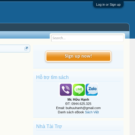
Log in or Sign up
Sign up now!
Hỗ trợ tìm sách
Mr. Hữu Hạnh
ĐT: 0944.625.325
Email: buihuuhanh@gmail.com
Danh sách eBook
Sách Việt
Nhà Tài Trợ