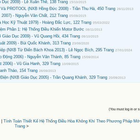
Dục 2009) - Lê Xuân Thê, 138 Trang
15/10/2015
 Và PROTOOL (NXB Hồng Đức 2008) - Trần Thu Hà, 450 Trang
26/11/2013
 2007) - Nguyễn Văn Chất, 212 Trang
05/09/2015
Học Kỹ Thuật 1979) - Hoàng Đắc Lực, 122 Trang
05/03/2022
iệm Phần 1: Hệ Thống Điều Khiển Motor Bước
08/11/2013
 Giáo Dục 2009) - Vũ Quang Hồi, 434 Trang
08/10/2015
ật 2009) - Bùi Quốc Khánh, 313 Trang
23/06/2020
iệp (NXB Từ Điển Bách Khoa 2013) - Lê Ngọc Bích, 295 Trang
27/01/2024
 Động 2006) - Nguyễn Văn Thành, 85 Trang
15/09/2014
 2006) - Vũ Gia Hanh, 329 Trang
10/09/2015
anh Thảo, 154 Trang
26/09/2013
Điện (NXB Giáo Dục 2005) - Trần Quang Khánh, 329 Trang
20/09/2013
(You must log in or s
|
Tính Toán Thiết Kế Hệ Thống Điều Hòa Không Khí Theo Phương Pháp Mới 
Trang
>