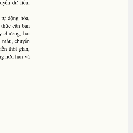
uyền dữ liệu,
 tự động hóa,
 thức căn bản
y chương, hai
ấy mẫu, chuyển
iền thời gian,
ung hữu hạn và