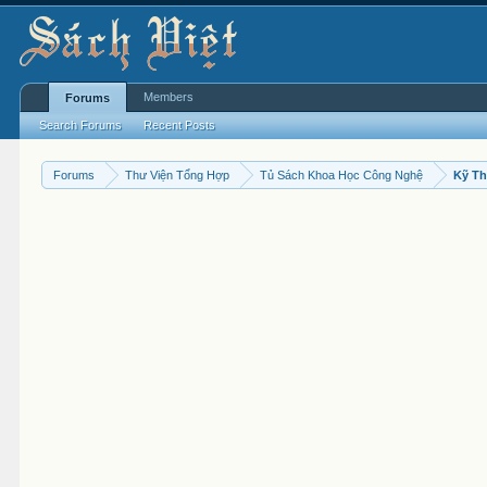
Members
Forums
Search Forums
Recent Posts
Forums
Thư Viện Tổng Hợp
Tủ Sách Khoa Học Công Nghệ
Kỹ Th