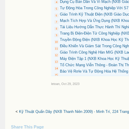
Dụng Cụ Bán Dẫn Và Vi Mạch (NXB Giáo 
Tự Động Hóa Trong Công Nghiệp Với S7
Giáo Trình Kỹ Thuật Điện (NXB Giáo Dục
Mạch Tích Hợp Và Ứng Dụng (NXB Khoa 
Tài Liệu Hướng Dẫn Thực Hành Thí Ngh
Trang Bị Điện-Điện Tử Công Nghiệp (NXB
Truyền Động Điện (NXB Khoa Học Kỹ Thu
Điều Khiển Và Giám Sát Trong Công Ngh
Giáo Trình Công Nghệ Hàn MIG (NXB Lao
Máy Điện Tập 1 (NXB Khoa Học Kỹ Thuật
Tổ Chức Mạng Viễn Thông - Đoàn Thị Th
Bảo Vệ Rơle Và Tự Động Hóa Hệ Thống 
letoan
,
Oct 29, 2023
<
Kỹ Thuật Quấn Dây (NXB Thanh Niên 2009) - Minh Trí, 224 Trang
Share This Page