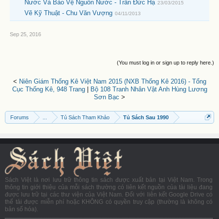
Nước Và Bảo Vệ Nguồn Nước - Trần Đức Hạ
23/03/2015
Vẽ Kỹ Thuật - Chu Văn Vượng
04/11/2013
Sep 25, 2016
(You must log in or sign up to reply here.)
<
Niên Giám Thống Kê Việt Nam 2015 (NXB Thống Kê 2016) - Tổng
Cục Thống Kê, 948 Trang
|
Bộ 108 Tranh Nhân Vật Anh Hùng Lương
Sơn Bạc
>
Forums
...
Tủ Sách Tham Khảo
Tủ Sách Sau 1990
Sách Việt là nơi lưu trữ thông tin sách được xuất bản tại Việt Nam. Trong
thông tin giới thiệu của mỗi sách thường có liên kết nguồn của tài liệu đang
được lưu trữ tại các thư viện của Việt Nam. Đối với liên kết Google Drive có
thể tải được miễn phí hoặc KHÔNG có quyền truy cập (thường là không có
bản số hóa).