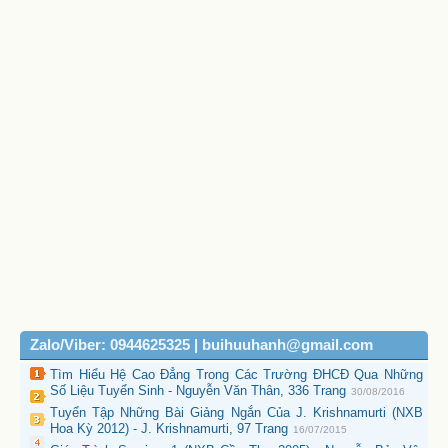
Zalo/Viber: 0944625325 | buihuuhanh@gmail.com
Tìm Hiểu Hệ Cao Đẳng Trong Các Trường ĐHCĐ Qua Những
Số Liệu Tuyển Sinh - Nguyễn Văn Thân, 336 Trang
30/08/2016
Tuyển Tập Những Bài Giảng Ngắn Của J. Krishnamurti (NXB
Hoa Kỳ 2012) - J. Krishnamurti, 97 Trang
16/07/2015