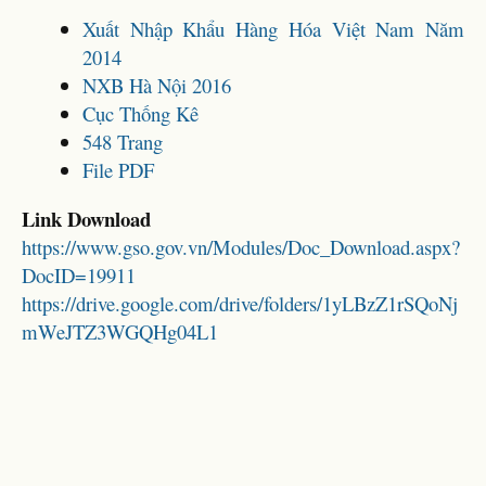
Xuất Nhập Khẩu Hàng Hóa Việt Nam Năm
2014
NXB Hà Nội 2016
Cục Thống Kê
548 Trang
File PDF
Link Download
https://www.gso.gov.vn/Modules/Doc_Download.aspx?
DocID=19911
https://drive.google.com/drive/folders/1yLBzZ1rSQoNj
mWeJTZ3WGQHg04L1