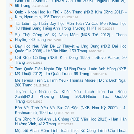
Giáo Trình Seminar 1 (NXB Cần Thơ 2005) - Nguyễn Bảo Vệ,
69 Trang
30/10/2013
Quiz - Khoa Học Kì Thú - Côn Trùng (NXB Kim Đồng 2011) -
Kim, Hyun-min, 196 Trang
26/12/2014
Tài Liệu Tập Huấn Dạy Học Môn Toán Và Các Môn Khoa Học
Tự Nhiên Bằng Tiếng Anh Trong Trường THPT
03/01/2014
Sự Thật Cứng Về Kỹ Năng Mềm (NXB Trẻ 2012) - Thanh
Huyền, 280 Trang
26/06/2013
Dạy Học Nêu Vấn Đề Lý Thuyết & Ứng Dụng (NXB Đại Học
Quốc Gia 2008) - Lê Văn Năm, 153 Trang
16/05/2014
Crít-Xtốp Cô-lông (NXB Kim Đồng 1999) - Steve Parker, 30
Trang
14/05/2016
Tam Quốc Diễn Nghĩa Tập 6-Uống Rượu Luận Anh Hùng (NXB
Mỹ Thuật 2012) - La Quán Trung, 99 Trang
07/08/2016
Mẹ Teresa Trên Cả Tình Yêu - Thomas Moore | Dịch: Bích Nga,
200 Trang
07/11/2013
Tuyển Tập Những Ca Khúc Yêu Thích Trên Lan Sóng
Xanh(NXB Phương Đông 2010)-Nhiều Tác Giả,80
Trang
02/07/2015
Bàn Về Tình Yêu Và Sự Cô Độc (NXB Hoa Kỳ 2009) - J.
Krishnamurti, 190 Trang
08/07/2015
Em Đồng Ý Gọi Anh Là Chồng (NXB Văn Học 2013) - Hân Hân
Hướng Vinh, 412 Trang
11/05/2017
Một Số Phần Mềm Tính Toán Thiết Kế Công Trình Cấp Thoát