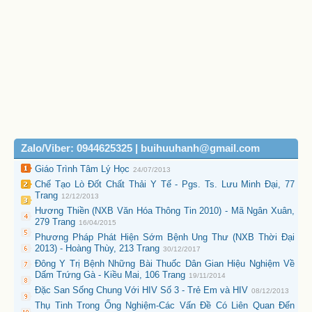
Zalo/Viber: 0944625325 | buihuuhanh@gmail.com
Giáo Trình Tâm Lý Học
24/07/2013
Chế Tạo Lò Đốt Chất Thải Y Tế - Pgs. Ts. Lưu Minh Đại, 77
Trang
12/12/2013
Hương Thiền (NXB Văn Hóa Thông Tin 2010) - Mã Ngân Xuân,
279 Trang
16/04/2015
Phương Pháp Phát Hiện Sớm Bệnh Ung Thư (NXB Thời Đại
2013) - Hoàng Thùy, 213 Trang
30/12/2017
Đông Y Trị Bệnh Những Bài Thuốc Dân Gian Hiệu Nghiệm Về
Dấm Trứng Gà - Kiều Mai, 106 Trang
19/11/2014
Đặc San Sống Chung Với HIV Số 3 - Trẻ Em và HIV
08/12/2013
Thụ Tinh Trong Ống Nghiệm-Các Vấn Đề Có Liên Quan Đến