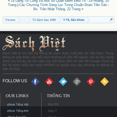
<
Dị Dạng Tử Cung Và Một Số Quan Điểm Điều Trị - Lê Hoàng, 20
Trang
|
Các Chương Trình Sàng Lọc Trong Chuẩn Đoán Tiền Sản -
Bs. Trần Nhật Thăng, 22 Trang
>
Forums
...
Tủ Sách Sau 1990
Y Tế, Sức Khỏe
Sách Việt là nơi lưu trữ thông tin sách được xuất bản tại Việt Nam. Trong
thông tin giới thiệu của mỗi sách thường có liên kết nguồn của tài liệu đang
được lưu trữ tại các thư viện của Việt Nam. Đối với liên kết Google Drive có
thể tải được miễn phí hoặc KHÔNG có quyền truy cập (thường là không có
bản số hóa).
FOLLOW US
OUR LINKS
THÔNG TIN
Bản Đồ
eBook Tiếng Việt
eBook Tiếng Anh
Góp Ý