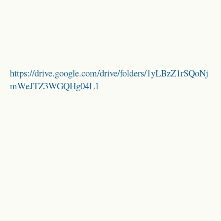
https://drive.google.com/drive/folders/1yLBzZ1rSQoNj
mWeJTZ3WGQHg04L1