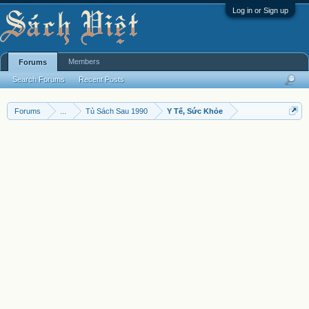
Log in or Sign up
Members
Forums
Search Forums
Recent Posts
Forums
...
Tủ Sách Sau 1990
Y Tế, Sức Khỏe