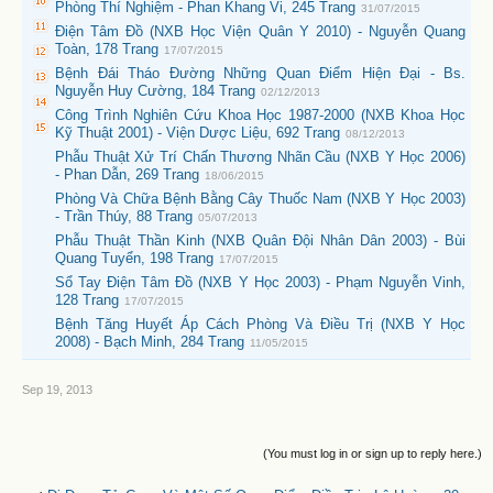
Phòng Thí Nghiệm - Phan Khang Vi, 245 Trang
31/07/2015
Điện Tâm Đồ (NXB Học Viện Quân Y 2010) - Nguyễn Quang
Toàn, 178 Trang
17/07/2015
Bệnh Đái Tháo Đường Những Quan Điểm Hiện Đại - Bs.
Nguyễn Huy Cường, 184 Trang
02/12/2013
Công Trình Nghiên Cứu Khoa Học 1987-2000 (NXB Khoa Học
Kỹ Thuật 2001) - Viện Dược Liệu, 692 Trang
08/12/2013
Phẫu Thuật Xử Trí Chấn Thương Nhãn Cầu (NXB Y Học 2006)
- Phan Dẫn, 269 Trang
18/06/2015
Phòng Và Chữa Bệnh Bằng Cây Thuốc Nam (NXB Y Học 2003)
- Trần Thúy, 88 Trang
05/07/2013
Phẫu Thuật Thần Kinh (NXB Quân Đội Nhân Dân 2003) - Bùi
Quang Tuyển, 198 Trang
17/07/2015
Sổ Tay Điện Tâm Đồ (NXB Y Học 2003) - Phạm Nguyễn Vinh,
128 Trang
17/07/2015
Bệnh Tăng Huyết Áp Cách Phòng Và Điều Trị (NXB Y Học
2008) - Bạch Minh, 284 Trang
11/05/2015
Sep 19, 2013
(You must log in or sign up to reply here.)