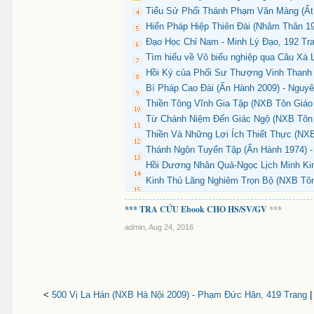
Tiểu Sử Phối Thánh Phạm Văn Màng (Ất 
Hiến Pháp Hiệp Thiên Đài (Nhâm Thân 19
Đạo Học Chỉ Nam - Minh Lý Đạo, 192 Tr
Tìm hiểu về Vô biểu nghiệp qua Câu Xá 
Hồi Ký của Phối Sư Thượng Vinh Thanh 
Bí Pháp Cao Đài (Ấn Hành 2009) - Nguyê
Thiền Tông Vĩnh Gia Tập (NXB Tôn Giáo 
Từ Chánh Niệm Đến Giác Ngộ (NXB Tôn G
Thiền Và Những Lợi Ích Thiết Thực (NX
Thánh Ngôn Tuyển Tập (Ấn Hành 1974) -
Hồi Dương Nhân Quả-Ngọc Lịch Minh Kin
Kinh Thủ Lăng Nghiêm Trọn Bộ (NXB Tôn
*** TRA CỨU Ebook CHO HS/SV/GV
***
admin
,
Aug 24, 2016
<
500 Vị La Hán (NXB Hà Nội 2009) - Phạm Đức Hân, 419 Trang