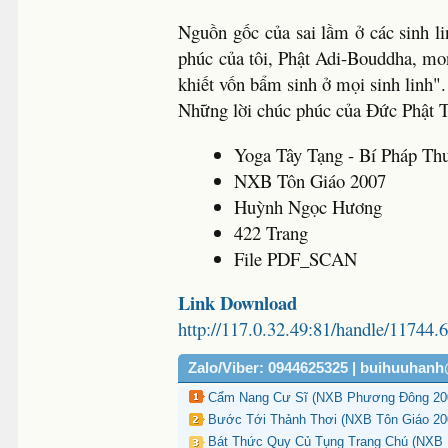
Nguồn gốc của sai lầm ở các sinh l
phúc của tôi, Phật Adi-Bouddha, mong
khiết vốn bẩm sinh ở mọi sinh linh".
Những lời chúc phúc của Đức Phật 
Yoga Tây Tạng - Bí Pháp Th
NXB Tôn Giáo 2007
Huỳnh Ngọc Hương
422 Trang
File PDF_SCAN
Link Download
http://117.0.32.49:81/handle/11744.
Zalo/Viber: 0944625325 | buihuuhan
Cẩm Nang Cư Sĩ (NXB Phương Đông 2008
Bước Tới Thảnh Thơi (NXB Tôn Giáo 200
Bát Thức Quy Củ Tụng Trang Chú (NXB H