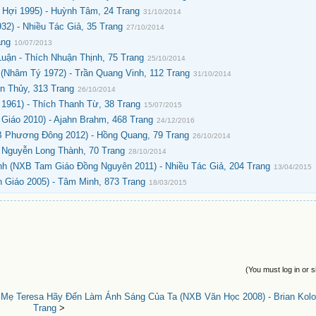
Hợi 1995) - Huỳnh Tâm, 24 Trang
31/10/2014
32) - Nhiều Tác Giả, 35 Trang
27/10/2014
ang
10/07/2013
Luận - Thích Nhuận Thịnh, 75 Trang
25/10/2014
(Nhâm Tý 1972) - Trần Quang Vinh, 112 Trang
31/10/2014
n Thủy, 313 Trang
26/10/2014
1961) - Thích Thanh Từ, 38 Trang
15/07/2015
iáo 2010) - Ajahn Brahm, 468 Trang
24/12/2016
B Phương Đông 2012) - Hồng Quang, 79 Trang
26/10/2014
 Nguyễn Long Thành, 70 Trang
28/10/2014
h (NXB Tam Giáo Đồng Nguyên 2011) - Nhiều Tác Giả, 204 Trang
13/04/2015
 Giáo 2005) - Tâm Minh, 873 Trang
18/03/2015
(You must log in or s
|
Mẹ Teresa Hãy Đến Làm Ánh Sáng Của Ta (NXB Văn Học 2008) - Brian Kolod
Trang
>