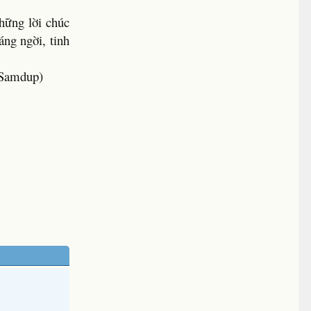
hững lời chúc
áng ngời, tinh
 Samdup)