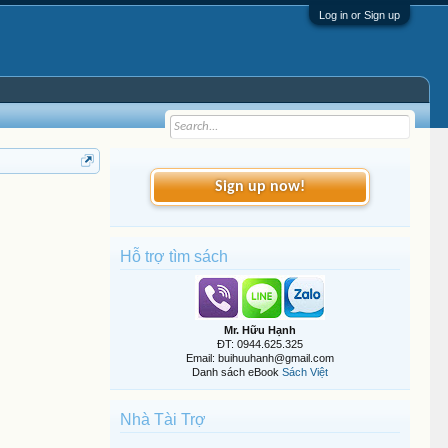
Log in or Sign up
Sign up now!
Hỗ trợ tìm sách
Mr. Hữu Hạnh
ĐT: 0944.625.325
Email: buihuuhanh@gmail.com
Danh sách eBook
Sách Việt
Nhà Tài Trợ