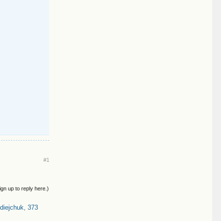
#1
ign up to reply here.)
iejchuk, 373