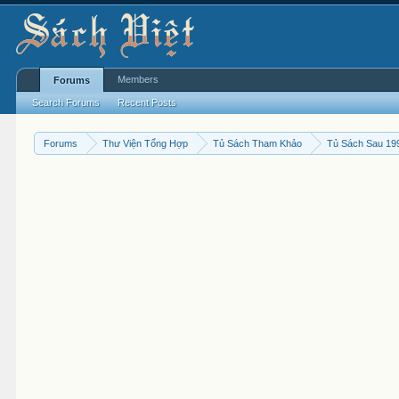
Members
Forums
Search Forums
Recent Posts
Forums
Thư Viện Tổng Hợp
Tủ Sách Tham Khảo
Tủ Sách Sau 19