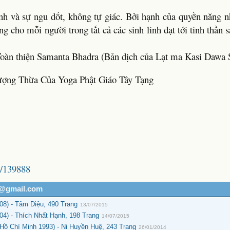
inh và sự ngu dốt, không tự giác. Bởi hạnh của quyền năng n
 cho mỗi người trong tất cả các sinh linh đạt tới tinh thần s
Toàn thiện Samanta Bhadra (Bản dịch của Lạt ma Kasi Dawa
ượng Thừa Của Yoga Phật Giáo Tây Tạng
6/139888
h@gmail.com
) - Tâm Diệu, 490 Trang
13/07/2015
4) - Thích Nhất Hạnh, 198 Trang
14/07/2015
ồ Chí Minh 1993) - Ni Huyền Huệ, 243 Trang
26/01/2014