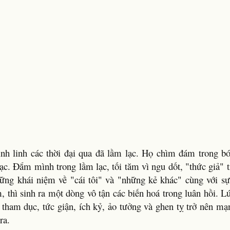
nh linh các thời đại qua đã lầm lạc. Họ chìm đám trong bó
lạc. Đắm mình trong lầm lạc, tối tăm vì ngu dốt, "thức giả" 
ững khái niệm về "cái tôi" và "những kẻ khác" cùng với sự
thì sinh ra một dòng vô tận các biến hoá trong luân hồi. L
tham dục, tức giận, ích kỷ, ảo tưởng và ghen tỵ trở nên m
ra.