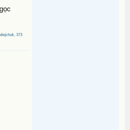
Ngọc
iejchuk, 373