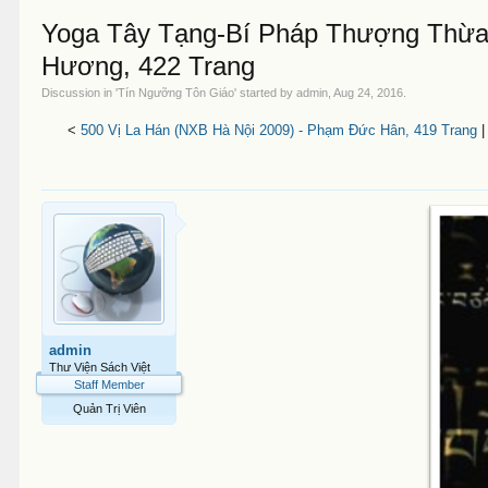
Yoga Tây Tạng-Bí Pháp Thượng Thừa
Hương, 422 Trang
Discussion in '
Tín Ngưỡng Tôn Giáo
' started by
admin
,
Aug 24, 2016
.
<
500 Vị La Hán (NXB Hà Nội 2009) - Phạm Đức Hân, 419 Trang
admin
Thư Viện Sách Việt
Staff Member
Quản Trị Viên