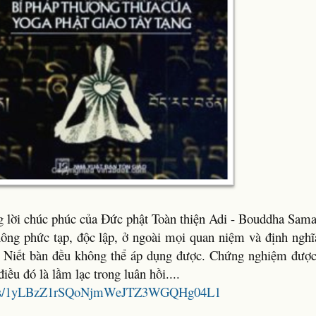
ng lời chúc phúc của Đức phật Toàn thiện Adi - Bouddha Sam
không phức tạp, độc lập, ở ngoài mọi quan niệm và định nghĩ
ữ Niết bàn đều không thể áp dụng được. Chứng nghiệm được 
điều đó là lầm lạc trong luân hồi....
folders/1yLBzZ1rSQoNjmWeJTZ3WGQHg04L1