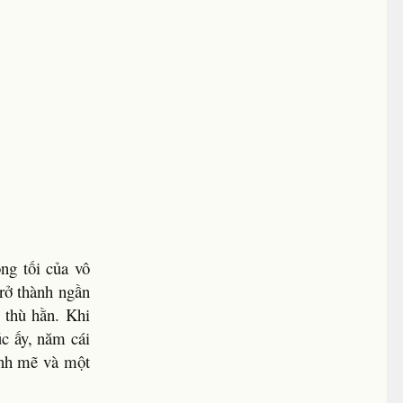
ng tối của vô
trở thành ngần
 thù hằn. Khi
úc ấy, năm cái
ạnh mẽ và một