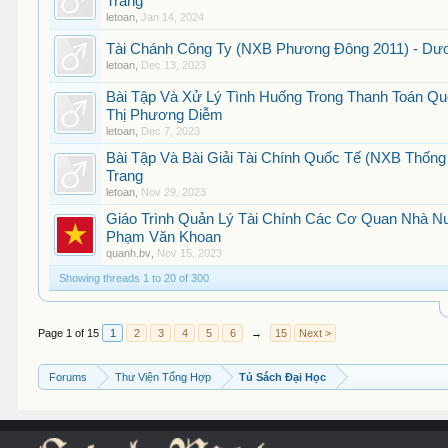
Trang
letoan
,
Jan 14, 2024
Tài Chánh Công Ty (NXB Phương Đông 2011) - Dư
letoan
,
Dec 13, 2023
Bài Tập Và Xử Lý Tình Huống Trong Thanh Toán Qu
Thị Phương Diễm
letoan
,
Dec 7, 2023
Bài Tập Và Bài Giải Tài Chính Quốc Tế (NXB Thống
Trang
letoan
,
Nov 29, 2023
Giáo Trình Quản Lý Tài Chính Các Cơ Quan Nhà N
Phạm Văn Khoan
quanh.bv
,
Nov 15, 2023
Showing threads 1 to 20 of 300
Page 1 of 15
1
2
3
4
5
6
→
15
Next >
Forums
Thư Viện Tổng Hợp
Tủ Sách Đại Học