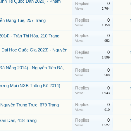
 Kinh Tế Quốc Dân 2020) - Phạm
Replies:
0
Views:
2,764
Replies:
0
ễn Đăng Tuệ, 297 Trang
Views:
1,159
Replies:
0
014) - Trần Thị Hòa, 210 Trang
Views:
952
 Đại Học Quốc Gia 2023) - Nguyễn
Replies:
0
Views:
1,599
Đà Nẵng 2014) - Nguyễn Tiến Đà,
Replies:
0
Views:
569
ương Mại (NXB Thống Kê 2014) -
Replies:
0
Views:
1,943
Replies:
0
- Nguyễn Trung Trực, 679 Trang
Views:
910
Replies:
0
Văn Dân, 418 Trang
Views:
1,527