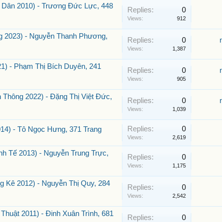
c Dân 2010) - Trương Đức Lực, 448
Replies:
0
Views:
912
g 2023) - Nguyễn Thanh Phương,
Replies:
0
Views:
1,387
1) - Phạm Thị Bích Duyên, 241
Replies:
0
Views:
905
n Thông 2022) - Đặng Thị Việt Đức,
Replies:
0
Views:
1,039
Replies:
0
14) - Tô Ngọc Hưng, 371 Trang
Views:
2,619
nh Tế 2013) - Nguyễn Trung Trực,
Replies:
0
Views:
1,175
g Kê 2012) - Nguyễn Thị Quy, 284
Replies:
0
Views:
2,542
huật 2011) - Đinh Xuân Trình, 681
Replies:
0