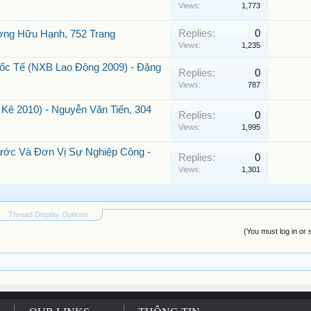
Views:
1,773
Replies:
0
ơng Hữu Hạnh, 752 Trang
Views:
1,235
ốc Tế (NXB Lao Động 2009) - Đặng
Replies:
0
Views:
787
 Kê 2010) - Nguyễn Văn Tiến, 304
Replies:
0
Views:
1,995
ước Và Đơn Vị Sự Nghiệp Công -
Replies:
0
Views:
1,301
Thread Display Options
(You must log in or 