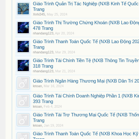
Giáo Trình Quản Trị Tác Nghiệp (NXB Kinh Tế Quố
Trang
Xnhi345
,
May 25, 2024
Giáo Trình Thị Trường Chứng Khoán (NXB Lao Độn
478 Trang
nhandang123
,
Apr 20, 2024
Giáo Trình Thanh Toán Quốc Tế (NXB Lao Động 202
Trang
nhandang123
,
Mar 29, 2024
Giáo Trình Tài Chính Tiền Tệ (NXB Thông Tin Truyề
318 Trang
nhandang123
,
Mar 21, 2024
Giáo Trình Ngân Hàng Thương Mại (NXB Dân Trí 20
letoan
,
Mar 16, 2024
Giáo Trình Tài Chính Doanh Nghiệp Phần 1 (NXB Ki
393 Trang
letoan
,
Feb 4, 2024
Giáo Trình Tài Trợ Thương Mại Quốc Tế (NXB Thốn
Trang
letoan
,
Jan 19, 2024
Giáo Trình Thanh Toán Quốc Tế (NXB Khoa Học Kỹ T