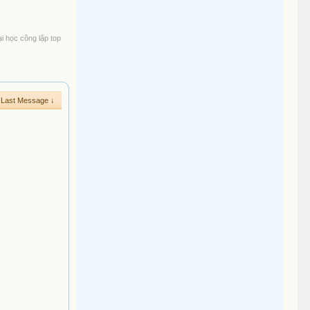
i học công lập top
Last Message ↓