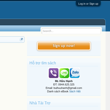
Log in or Sign up
Sign up now!
Hỗ trợ tìm sách
Mr. Hữu Hạnh
ĐT: 0944.625.325
Email: buihuuhanh@gmail.com
Danh sách eBook
Sách Việt
Nhà Tài Trợ