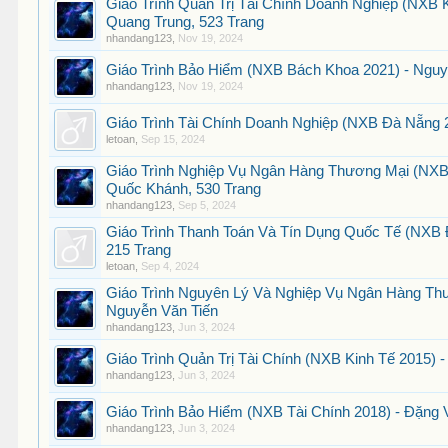
Giáo Trình Quản Trị Tài Chính Doanh Nghiệp (NXB
Quang Trung, 523 Trang
nhandang123
,
Nov 19, 2024
Giáo Trình Bảo Hiểm (NXB Bách Khoa 2021) - Nguy
nhandang123
,
Nov 19, 2024
Giáo Trình Tài Chính Doanh Nghiệp (NXB Đà Nẵng 2
letoan
,
Sep 15, 2024
Giáo Trình Nghiệp Vụ Ngân Hàng Thương Mại (NXB
Quốc Khánh, 530 Trang
nhandang123
,
Sep 5, 2024
Giáo Trình Thanh Toán Và Tín Dụng Quốc Tế (NXB 
215 Trang
letoan
,
Sep 4, 2024
Giáo Trình Nguyên Lý Và Nghiệp Vụ Ngân Hàng Th
Nguyễn Văn Tiến
nhandang123
,
Jun 3, 2024
Giáo Trình Quản Trị Tài Chính (NXB Kinh Tế 2015) 
nhandang123
,
Jun 3, 2024
Giáo Trình Bảo Hiểm (NXB Tài Chính 2018) - Đặng 
nhandang123
,
Jun 3, 2024