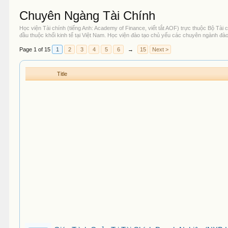
Chuyên Ngàng Tài Chính
Học viện Tài chính (tiếng Anh: Academy of Finance, viết tắt AOF) trực thuộc Bộ Tài
đầu thuộc khối kinh tế tại Việt Nam. Học viện đào tạo chủ yếu các chuyên ngành đào 
Page 1 of 15
1
2
3
4
5
6
→
15
Next >
Title