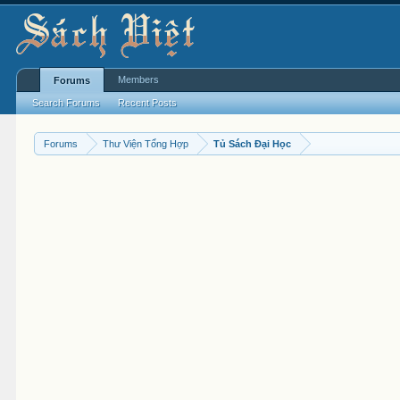
Members
Forums
Search Forums
Recent Posts
Forums
Thư Viện Tổng Hợp
Tủ Sách Đại Học