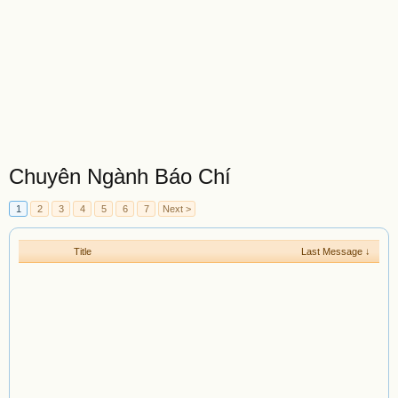
Chuyên Ngành Báo Chí
1
2
3
4
5
6
7
Next >
Title
Last Message ↓