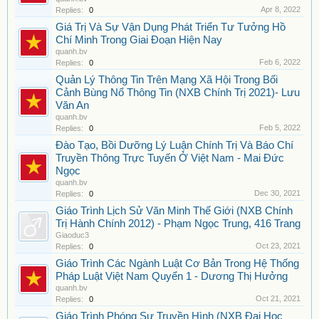
Apr 8, 2022
Replies:
0
Giá Trị Và Sự Vận Dụng Phát Triển Tư Tưởng Hồ
Chí Minh Trong Giai Đoạn Hiện Nay
quanh.bv
Feb 6, 2022
Replies:
0
Quản Lý Thông Tin Trên Mạng Xã Hội Trong Bối
Cảnh Bùng Nổ Thông Tin (NXB Chính Trị 2021)- Lưu
Văn An
quanh.bv
Feb 5, 2022
Replies:
0
Đào Tạo, Bồi Dưỡng Lý Luận Chính Trị Và Báo Chí
Truyền Thông Trực Tuyến Ở Việt Nam - Mai Đức
Ngọc
quanh.bv
Dec 30, 2021
Replies:
0
Giáo Trình Lịch Sử Văn Minh Thế Giới (NXB Chính
Trị Hành Chính 2012) - Phạm Ngọc Trung, 416 Trang
Giaoduc3
Oct 23, 2021
Replies:
0
Giáo Trình Các Ngành Luật Cơ Bản Trong Hệ Thống
Pháp Luật Việt Nam Quyển 1 - Dương Thị Hưởng
quanh.bv
Oct 21, 2021
Replies:
0
Giáo Trình Phóng Sự Truyền Hình (NXB Đại Học