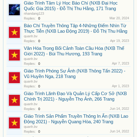
Giáo Trình Tâm Lý Học Báo Chí (NXB Đại Học
Quốc Gia 2015) - Đỗ Thị Thu Hằng, 171 Trang
nhandang123
Mar 20, 2024
Replies:
0
Báo Chí Truyền Thông Tập 4-Những Điểm Nhìn Từ
Thực Tiễn (NXB Lao Động 2019) - Đỗ Thị Thu Hằng
quanh.bv
Apr 19, 2023
Replies:
0
Văn Hóa Trong Bối Cảnh Toàn Cầu Hóa (NXB Thế
Giới 2022) - Bùi Thu Hương, 193 Trang
quanh.bv
Apr 7, 2023
Replies:
0
Giáo Trình Phóng Sự Ảnh (NXB Thông Tấn 2022) -
Vũ Huyền Nga, 218 Trang
quanh.bv
Apr 1, 2023
Replies:
0
Giáo Trình Lãnh Đạo Và Quản Lý Cấp Cơ Sở (NXB
Chính Trị 2021) - Nguyễn Thọ Ánh, 266 Trang
quanh.bv
Jun 14, 2022
Replies:
0
Giáo Trình Sản Phẩm Truyền Thông In Ấn (NXB Lao
Động 2021) - Nguyễn Quang Hòa, 240 Trang
quanh.bv
Jun 14, 2022
Replies:
0