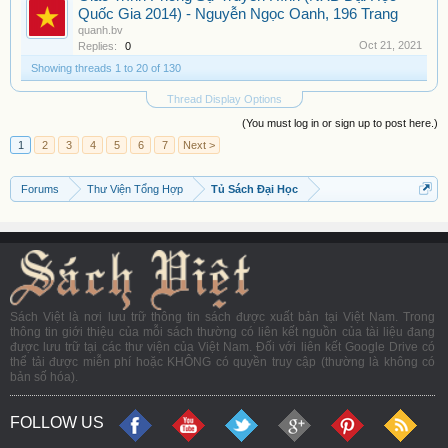
Quốc Gia 2014) - Nguyễn Ngọc Oanh, 196 Trang
quanh.bv
Oct 21, 2021
Replies:
0
Showing threads 1 to 20 of 130
Thread Display Options
(You must log in or sign up to post here.)
1
2
3
4
5
6
7
Next >
Forums
Thư Viện Tổng Hợp
Tủ Sách Đại Học
Sách Việt là nơi lưu trữ thông tin sách được xuất bản tại Việt Nam. Trong
thông tin giới thiệu của mỗi sách thường có liên kết nguồn của tài liệu đang
được lưu trữ tại các thư viện của Việt Nam. Đối với liên kết Google Drive có
thể tải được miễn phí hoặc KHÔNG có quyền truy cập (thường là không có
bản số hóa).
FOLLOW US