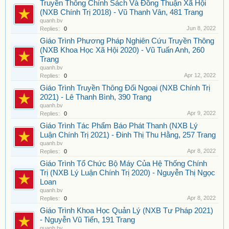
Truyền Thông Chính Sách Và Đồng Thuận Xã Hội
(NXB Chính Trị 2018) - Vũ Thanh Vân, 481 Trang
quanh.bv
Jun 8, 2022
Replies:
0
Giáo Trình Phương Pháp Nghiên Cứu Truyền Thông
(NXB Khoa Học Xã Hội 2020) - Vũ Tuấn Anh, 260
Trang
quanh.bv
Apr 12, 2022
Replies:
0
Giáo Trình Truyền Thông Đối Ngoại (NXB Chính Trị
2021) - Lê Thanh Bình, 390 Trang
quanh.bv
Apr 9, 2022
Replies:
0
Giáo Trình Tác Phẩm Báo Phát Thanh (NXB Lý
Luận Chính Trị 2021) - Đinh Thị Thu Hằng, 257 Trang
quanh.bv
Apr 8, 2022
Replies:
0
Giáo Trình Tổ Chức Bộ Máy Của Hệ Thống Chính
Trị (NXB Lý Luận Chính Trị 2020) - Nguyễn Thị Ngọc
Loan
quanh.bv
Apr 8, 2022
Replies:
0
Giáo Trình Khoa Học Quản Lý (NXB Tư Pháp 2021)
- Nguyễn Vũ Tiến, 191 Trang
quanh.bv