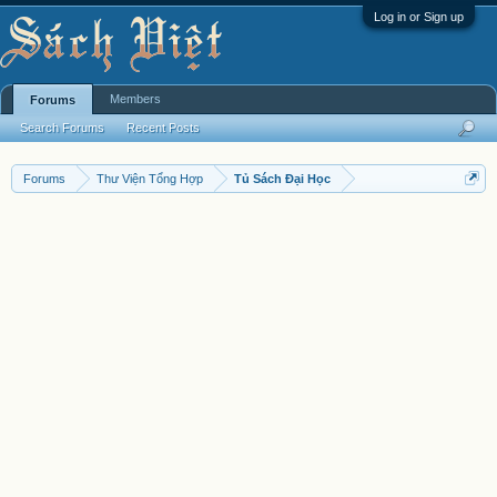
Log in or Sign up
Members
Forums
Search Forums
Recent Posts
Forums
Thư Viện Tổng Hợp
Tủ Sách Đại Học