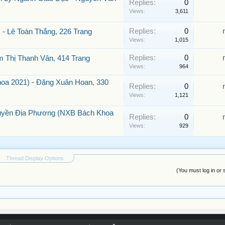
Replies:
0
Views:
3,611
Replies:
0
- Lê Toàn Thắng, 226 Trang
Views:
1,015
Replies:
0
m Thị Thanh Vân, 414 Trang
Views:
964
a 2021) - Đặng Xuân Hoan, 330
Replies:
0
Views:
1,121
uyền Địa Phương (NXB Bách Khoa
Replies:
0
Views:
929
Thread Display Options
(You must log in or 