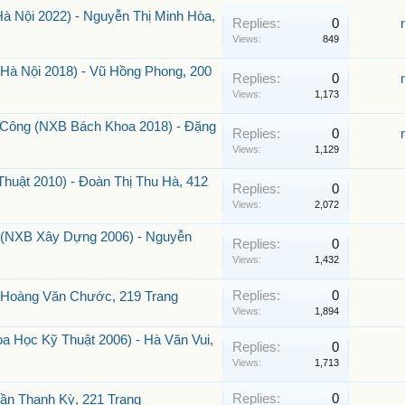
 Nội 2022) - Nguyễn Thị Minh Hòa,
Replies:
0
Views:
849
 Hà Nội 2018) - Vũ Hồng Phong, 200
Replies:
0
Views:
1,173
 Công (NXB Bách Khoa 2018) - Đặng
Replies:
0
Views:
1,129
huật 2010) - Đoàn Thị Thu Hà, 412
Replies:
0
Views:
2,072
ệ (NXB Xây Dựng 2006) - Nguyễn
Replies:
0
Views:
1,432
Replies:
0
 Hoàng Văn Chước, 219 Trang
Views:
1,894
 Học Kỹ Thuật 2006) - Hà Văn Vui,
Replies:
0
Views:
1,713
Replies:
0
rần Thanh Kỳ, 221 Trang