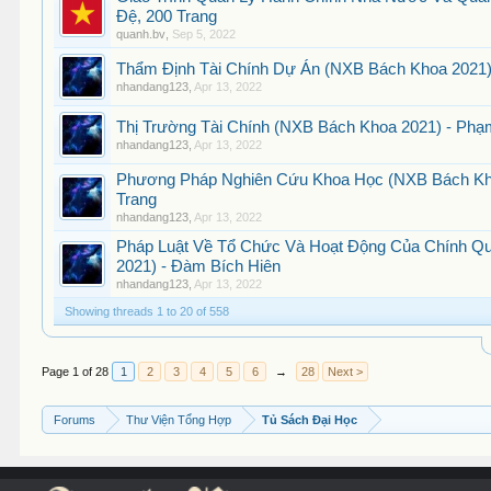
Đệ, 200 Trang
quanh.bv
,
Sep 5, 2022
Thẩm Định Tài Chính Dự Án (NXB Bách Khoa 2021) 
nhandang123
,
Apr 13, 2022
Thị Trường Tài Chính (NXB Bách Khoa 2021) - Phạ
nhandang123
,
Apr 13, 2022
Phương Pháp Nghiên Cứu Khoa Học (NXB Bách Kho
Trang
nhandang123
,
Apr 13, 2022
Pháp Luật Về Tổ Chức Và Hoạt Động Của Chính Q
2021) - Đàm Bích Hiên
nhandang123
,
Apr 13, 2022
Showing threads 1 to 20 of 558
Page 1 of 28
1
2
3
4
5
6
→
28
Next >
Forums
Thư Viện Tổng Hợp
Tủ Sách Đại Học