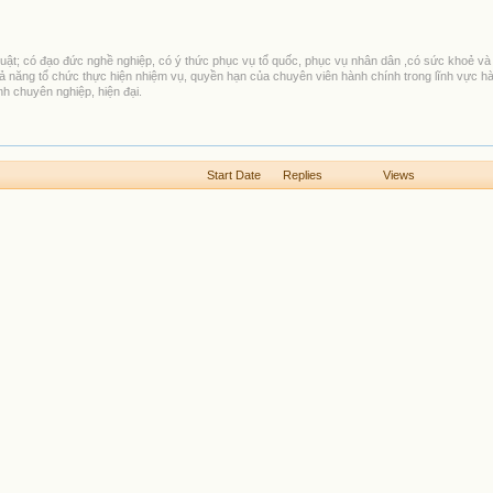
uật; có đạo đức nghề nghiệp, có ý thức phục vụ tổ quốc, phục vụ nhân dân ,có sức khoẻ và 
ả năng tổ chức thực hiện nhiệm vụ, quyền hạn của chuyên viên hành chính trong lĩnh vực h
h chuyên nghiệp, hiện đại.
Start Date
Replies
Views