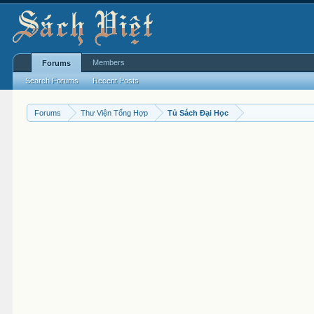
Members
Forums
Search Forums
Recent Posts
Forums
Thư Viện Tổng Hợp
Tủ Sách Đại Học