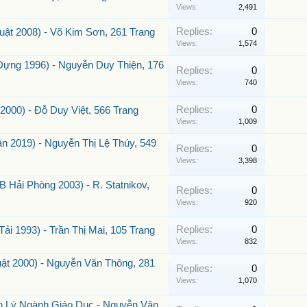
Views:
2,491
Replies:
0
ật 2008) - Võ Kim Sơn, 261 Trang
Views:
1,574
ng 1996) - Nguyễn Duy Thiện, 176
Replies:
0
Views:
740
Replies:
0
000) - Đỗ Duy Việt, 566 Trang
Views:
1,009
n 2019) - Nguyễn Thị Lệ Thúy, 549
Replies:
0
Views:
3,398
Hải Phòng 2003) - R. Statnikov,
Replies:
0
Views:
920
Replies:
0
i 1993) - Trần Thị Mai, 105 Trang
Views:
832
ật 2000) - Nguyễn Văn Thông, 281
Replies:
0
Views:
1,070
n Lý Ngành Giáo Dục - Nguyễn Văn