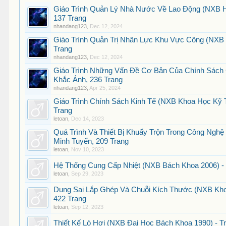
Giáo Trình Quản Lý Nhà Nước Về Lao Động (NXB Hà
137 Trang
nhandang123
,
Dec 12, 2024
Giáo Trình Quản Trị Nhân Lực Khu Vực Công (NXB
Trang
nhandang123
,
Dec 12, 2024
Giáo Trình Những Vấn Đề Cơ Bản Của Chính Sách
Khắc Ánh, 236 Trang
nhandang123
,
Apr 25, 2024
Giáo Trình Chính Sách Kinh Tế (NXB Khoa Học Kỹ T
Trang
letoan
,
Dec 14, 2023
Quá Trình Và Thiết Bị Khuấy Trộn Trong Công Ngh
Minh Tuyển, 209 Trang
letoan
,
Nov 10, 2023
Hệ Thống Cung Cấp Nhiệt (NXB Bách Khoa 2006) -
letoan
,
Sep 29, 2023
Dung Sai Lắp Ghép Và Chuỗi Kích Thước (NXB Khoa
422 Trang
letoan
,
Sep 12, 2023
Thiết Kế Lò Hơi (NXB Đại Học Bách Khoa 1990) - T