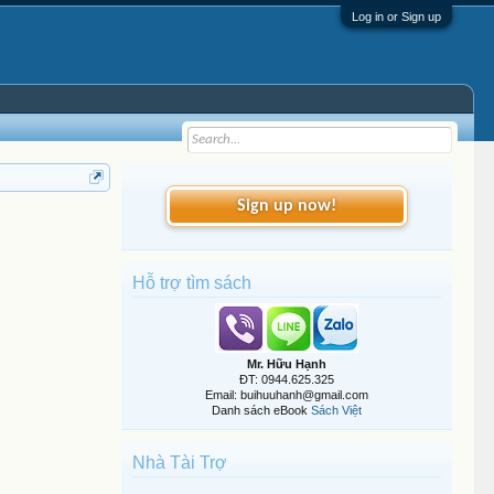
Log in or Sign up
Sign up now!
Hỗ trợ tìm sách
Mr. Hữu Hạnh
ĐT: 0944.625.325
Email: buihuuhanh@gmail.com
Danh sách eBook
Sách Việt
Nhà Tài Trợ