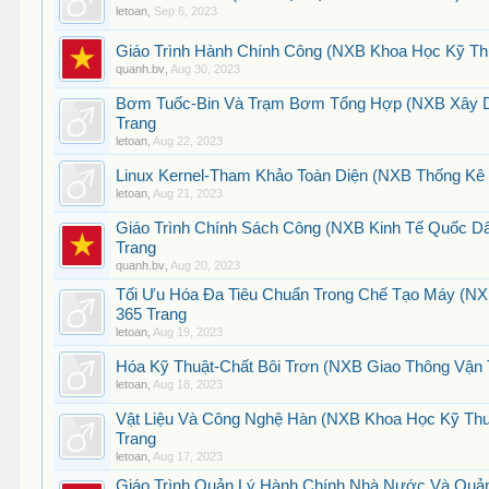
letoan
,
Sep 6, 2023
Giáo Trình Hành Chính Công (NXB Khoa Học Kỹ Thu
quanh.bv
,
Aug 30, 2023
Bơm Tuốc-Bin Và Trạm Bơm Tổng Hợp (NXB Xây Dự
Trang
letoan
,
Aug 22, 2023
Linux Kernel-Tham Khảo Toàn Diện (NXB Thống Kê 2
letoan
,
Aug 21, 2023
Giáo Trình Chính Sách Công (NXB Kinh Tế Quốc Dâ
Trang
quanh.bv
,
Aug 20, 2023
Tối Ưu Hóa Đa Tiêu Chuẩn Trong Chế Tạo Máy (NXB 
365 Trang
letoan
,
Aug 19, 2023
Hóa Kỹ Thuật-Chất Bôi Trơn (NXB Giao Thông Vận Tả
letoan
,
Aug 18, 2023
Vật Liệu Và Công Nghệ Hàn (NXB Khoa Học Kỹ Thu
Trang
letoan
,
Aug 17, 2023
Giáo Trình Quản Lý Hành Chính Nhà Nước Và Quả