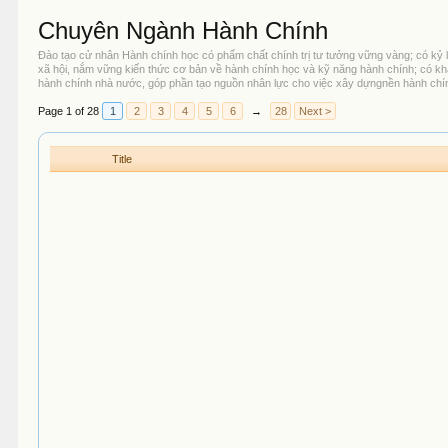
Chuyên Ngành Hành Chính
Đào tạo cử nhân Hành chính học có phẩm chất chính trị tư tưởng vững vàng; có kỷ l
xã hội, nắm vững kiến thức cơ bản về hành chính học và kỹ năng hành chính; có kh
hành chính nhà nước, góp phần tạo nguồn nhân lực cho việc xây dựngnền hành chín
Page 1 of 28
1
2
3
4
5
6
→
28
Next >
Title