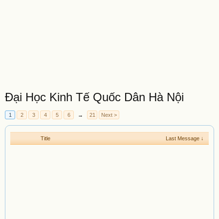
Đại Học Kinh Tế Quốc Dân Hà Nội
1
2
3
4
5
6
→
21
Next >
Title
Last Message ↓