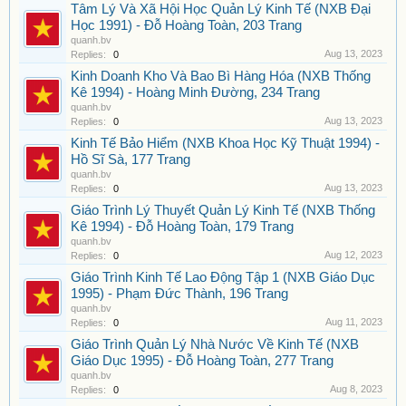
Tâm Lý Và Xã Hội Học Quản Lý Kinh Tế (NXB Đại
Học 1991) - Đỗ Hoàng Toàn, 203 Trang
quanh.bv
Aug 13, 2023
Replies:
0
Kinh Doanh Kho Và Bao Bì Hàng Hóa (NXB Thống
Kê 1994) - Hoàng Minh Đường, 234 Trang
quanh.bv
Aug 13, 2023
Replies:
0
Kinh Tế Bảo Hiểm (NXB Khoa Học Kỹ Thuật 1994) -
Hồ Sĩ Sà, 177 Trang
quanh.bv
Aug 13, 2023
Replies:
0
Giáo Trình Lý Thuyết Quản Lý Kinh Tế (NXB Thống
Kê 1994) - Đỗ Hoàng Toàn, 179 Trang
quanh.bv
Aug 12, 2023
Replies:
0
Giáo Trình Kinh Tế Lao Động Tập 1 (NXB Giáo Dục
1995) - Phạm Đức Thành, 196 Trang
quanh.bv
Aug 11, 2023
Replies:
0
Giáo Trình Quản Lý Nhà Nước Về Kinh Tế (NXB
Giáo Dục 1995) - Đỗ Hoàng Toàn, 277 Trang
quanh.bv
Aug 8, 2023
Replies:
0