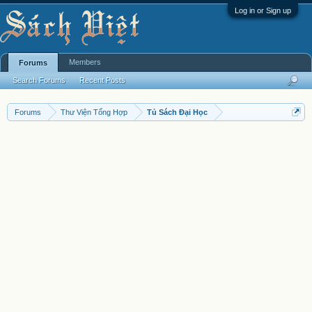
Log in or Sign up
Members
Forums
Search Forums
Recent Posts
Forums
Thư Viện Tổng Hợp
Tủ Sách Đại Học