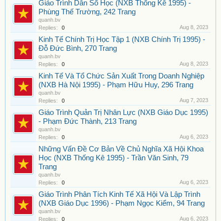
Giáo Trình Dân Số Học (NXB Thống Kê 1995) -
Phùng Thế Trường, 242 Trang
quanh.bv
Aug 8, 2023
Replies:
0
Kinh Tế Chính Trị Học Tập 1 (NXB Chính Trị 1995) -
Đỗ Đức Bình, 270 Trang
quanh.bv
Aug 8, 2023
Replies:
0
Kinh Tế Và Tổ Chức Sản Xuất Trong Doanh Nghiệp
(NXB Hà Nội 1995) - Phạm Hữu Huy, 296 Trang
quanh.bv
Aug 7, 2023
Replies:
0
Giáo Trình Quản Trị Nhân Lực (NXB Giáo Dục 1995)
- Phạm Đức Thành, 213 Trang
quanh.bv
Aug 6, 2023
Replies:
0
Những Vấn Đề Cơ Bản Về Chủ Nghĩa Xã Hội Khoa
Học (NXB Thống Kê 1995) - Trần Văn Sinh, 79
Trang
quanh.bv
Aug 6, 2023
Replies:
0
Giáo Trình Phân Tích Kinh Tế Xã Hội Và Lập Trình
(NXB Giáo Dục 1996) - Phạm Ngọc Kiểm, 94 Trang
quanh.bv
Aug 6, 2023
Replies:
0