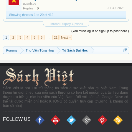
quanh.bv
Jul 30, 2023
Replies:
0
Showing threads 1 to 20 of 412
Thread Display Options
(You must log in or sign up to post here.)
1
2
3
4
5
6
→
21
Next >
Forums
Thư Viện Tổng Hợp
Tủ Sách Đại Học
Sách Việt là nơi lưu trữ thông tin sách được xuất bản tại Việt Nam. Trong
thông tin giới thiệu của mỗi sách thường có liên kết nguồn của tài liệu đang
được lưu trữ tại các thư viện của Việt Nam. Đối với liên kết Google Drive có
thể tải được miễn phí hoặc KHÔNG có quyền truy cập (thường là không có
bản số hóa).
FOLLOW US