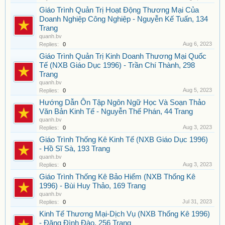
Giáo Trình Quản Trị Hoạt Động Thương Mại Của
Doanh Nghiệp Công Nghiệp - Nguyễn Kế Tuấn, 134
Trang
quanh.bv
Aug 6, 2023
Replies:
0
Giáo Trình Quản Trị Kinh Doanh Thương Mại Quốc
Tế (NXB Giáo Dục 1996) - Trần Chí Thành, 298
Trang
quanh.bv
Aug 5, 2023
Replies:
0
Hướng Dẫn Ôn Tập Ngôn Ngữ Học Và Soạn Thảo
Văn Bản Kinh Tế - Nguyễn Thế Phán, 44 Trang
quanh.bv
Aug 3, 2023
Replies:
0
Giáo Trình Thống Kê Kinh Tế (NXB Giáo Dục 1996)
- Hồ Sĩ Sà, 193 Trang
quanh.bv
Aug 3, 2023
Replies:
0
Giáo Trình Thống Kê Bảo Hiểm (NXB Thống Kê
1996) - Bùi Huy Thảo, 169 Trang
quanh.bv
Jul 31, 2023
Replies:
0
Kinh Tế Thương Mại-Dịch Vụ (NXB Thống Kê 1996)
- Đặng Đình Đào, 256 Trang