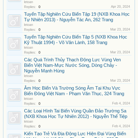
letoan
Apr 20, 2024
Replies:
0
Tuyển Tập Nghiên Cứu Biển Tập 19 (NXB Khoa Học
Tự Nhiên 2013) - Nguyễn Tác An, 262 Trang
letoan
Mar 23, 2024
Replies:
0
Tuyển Tập Nghiên Cứu Biển Tập 5 (NXB Khoa Học
Kỹ Thuật 1994) - Võ Văn Lành, 158 Trang
letoan
Mar 23, 2024
Replies:
0
Các Quá Trình Thủy Thạch Động Lực Vùng Ven
Biển Việt Nam-Mực Nước Sóng, Dòng Chảy -
Nguyễn Mạnh Hùng
letoan
Mar 23, 2024
Replies:
0
Âm Học Biển Và Trường Sóng Âm Tại Khu Vực
Biển Đông Việt Nam - Phạm Văn Thục, 324 Trang
letoan
Feb 4, 2024
Replies:
0
Các Loại Hình Tai Biến Vùng Quần Đảo Trường Sa
(NXB Khoa Học Tự Nhiên 2012) - Nguyễn Thế Tiệp
letoan
Feb 4, 2024
Replies:
0
Kiến Tạo Trẻ Và Địa Động Lực Hiện Đại Vùng Biển