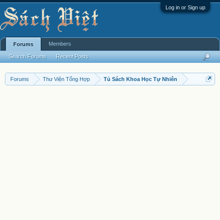
Log in or Sign up
Members
Forums
Search Forums
Recent Posts
Forums
Thư Viện Tổng Hợp
Tủ Sách Khoa Học Tự Nhiên