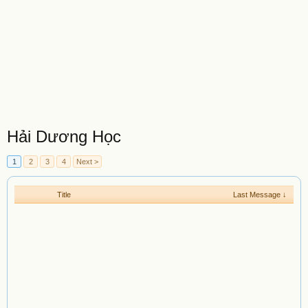
Hải Dương Học
1
2
3
4
Next >
Title
Last Message ↓