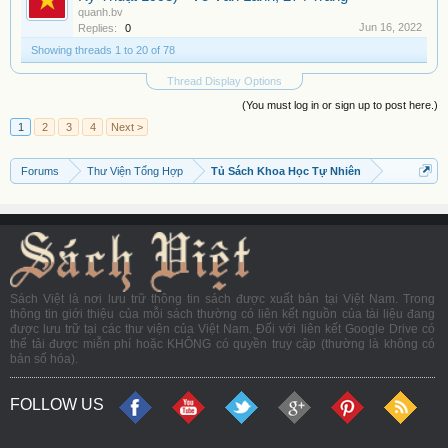
quanh.bv
Jun 16, 2022
Replies:
0
Showing threads 1 to 20 of 78
Thread Display Options
(You must log in or sign up to post here.)
1
2
3
4
Next >
Forums
Thư Viện Tổng Hợp
Tủ Sách Khoa Học Tự Nhiên
Sách Việt là nơi lưu trữ thông tin sách được xuất bản tại Việt Nam. Trong
thông tin giới thiệu của mỗi sách thường có liên kết nguồn của tài liệu đang
được lưu trữ tại các thư viện của Việt Nam. Đối với liên kết Google Drive có
thể tải được miễn phí hoặc KHÔNG có quyền truy cập (thường là không có
bản số hóa).
FOLLOW US