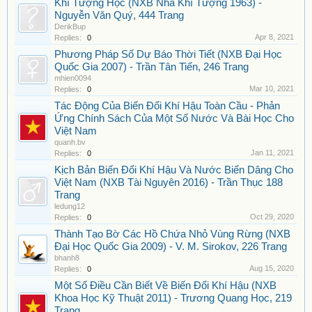
Khí Tượng Học (NXB Nha Khí Tượng 1963) -
Nguyễn Văn Quý, 444 Trang
DerikBup
Apr 8, 2021
Replies:
0
Phương Pháp Số Dự Báo Thời Tiết (NXB Đại Học
Quốc Gia 2007) - Trần Tân Tiến, 246 Trang
mhien0094
Mar 10, 2021
Replies:
0
Tác Động Của Biến Đổi Khí Hậu Toàn Cầu - Phản
Ứng Chính Sách Của Một Số Nước Và Bài Học Cho
Việt Nam
quanh.bv
Jan 11, 2021
Replies:
0
Kịch Bản Biến Đổi Khí Hậu Và Nước Biển Dâng Cho
Việt Nam (NXB Tài Nguyên 2016) - Trần Thục 188
Trang
ledung12
Oct 29, 2020
Replies:
0
Thành Tạo Bờ Các Hồ Chứa Nhỏ Vùng Rừng (NXB
Đại Học Quốc Gia 2009) - V. M. Sirokov, 226 Trang
bhanh8
Aug 15, 2020
Replies:
0
Một Số Điều Cần Biết Về Biến Đổi Khí Hậu (NXB
Khoa Học Kỹ Thuật 2011) - Trương Quang Học, 219
Trang