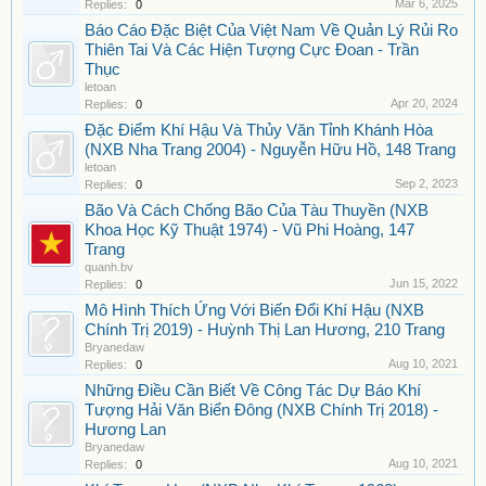
Mar 6, 2025
Replies:
0
Báo Cáo Đặc Biệt Của Việt Nam Về Quản Lý Rủi Ro
Thiên Tai Và Các Hiện Tượng Cực Đoan - Trần
Thục
letoan
Apr 20, 2024
Replies:
0
Đặc Điểm Khí Hậu Và Thủy Văn Tỉnh Khánh Hòa
(NXB Nha Trang 2004) - Nguyễn Hữu Hồ, 148 Trang
letoan
Sep 2, 2023
Replies:
0
Bão Và Cách Chống Bão Của Tàu Thuyền (NXB
Khoa Học Kỹ Thuật 1974) - Vũ Phi Hoàng, 147
Trang
quanh.bv
Jun 15, 2022
Replies:
0
Mô Hình Thích Ứng Với Biến Đổi Khí Hậu (NXB
Chính Trị 2019) - Huỳnh Thị Lan Hương, 210 Trang
Bryanedaw
Aug 10, 2021
Replies:
0
Những Điều Cần Biết Về Công Tác Dự Báo Khí
Tượng Hải Văn Biển Đông (NXB Chính Trị 2018) -
Hương Lan
Bryanedaw
Aug 10, 2021
Replies:
0