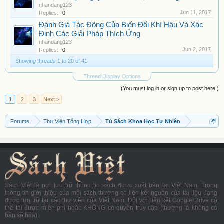
nhandang123
Jun 11, 2017
Replies:
0
Đánh Giá Tác Động Của Biến Đổi Khí Hậu Và Xác
Định Các Giải Pháp Thích Ứng
nhandang123
Jun 2, 2017
Replies:
0
Showing threads 1 to 20 of 41
Thread Display Options
(You must log in or sign up to post here.)
1
2
3
Next >
Forums
Thư Viện Tổng Hợp
Tủ Sách Khoa Học Tự Nhiên
Sách Việt là nơi lưu trữ thông tin sách được xuất bản tại Việt Nam. Trong
thông tin giới thiệu của mỗi sách thường có liên kết nguồn của tài liệu đang
được lưu trữ tại các thư viện của Việt Nam. Đối với liên kết Google Drive có
thể tải được miễn phí hoặc KHÔNG có quyền truy cập (thường là không có
bản số hóa).