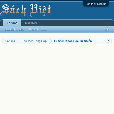
Log in or Sign up
Members
Forums
Search Forums
Recent Posts
Forums
Thư Viện Tổng Hợp
Tủ Sách Khoa Học Tự Nhiên