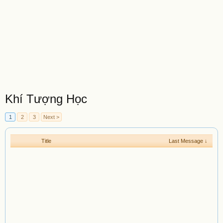
Khí Tượng Học
1
2
3
Next >
Title
Last Message ↓