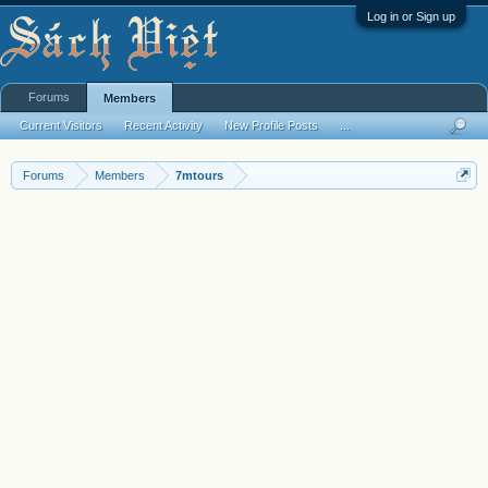
Log in or Sign up
Forums
Members
Current Visitors
Recent Activity
New Profile Posts
...
Forums
Members
7mtours