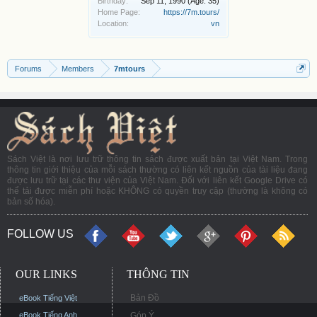
Birthday:
Sep 11, 1990
(Age: 35)
Home Page:
https://7m.tours/
Location:
vn
Forums
Members
7mtours
Sách Việt là nơi lưu trữ thông tin sách được xuất bản tại Việt Nam. Trong
thông tin giới thiệu của mỗi sách thường có liên kết nguồn của tài liệu đang
được lưu trữ tại các thư viện của Việt Nam. Đối với liên kết Google Drive có
thể tải được miễn phí hoặc KHÔNG có quyền truy cập (thường là không có
bản số hóa).
FOLLOW US
OUR LINKS
THÔNG TIN
Bản Đồ
eBook Tiếng Việt
eBook Tiếng Anh
Góp Ý