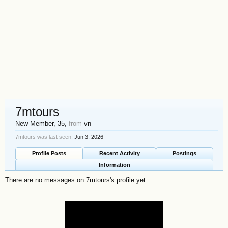
7mtours
New Member
, 35,
from
vn
7mtours was last seen:
Jun 3, 2026
Profile Posts
Recent Activity
Postings
Information
There are no messages on 7mtours's profile yet.