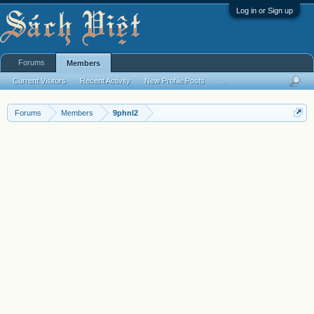
Log in or Sign up
Forums
Members
Current Visitors
Recent Activity
New Profile Posts
...
Forums
Members
9phnl2