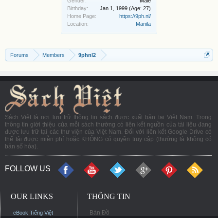
Gender:
Male
Birthday:
Jan 1, 1999
(Age: 27)
Home Page:
https://9ph.nl/
Location:
Manila
Forums
Members
9phnl2
Sách Việt là nơi lưu trữ thông tin sách được xuất bản tại Việt Nam. Trong
thông tin giới thiệu của mỗi sách thường có liên kết nguồn của tài liệu đang
được lưu trữ tại các thư viện của Việt Nam. Đối với liên kết Google Drive có
thể tải được miễn phí hoặc KHÔNG có quyền truy cập (thường là không có
bản số hóa).
FOLLOW US
OUR LINKS
THÔNG TIN
Bản Đồ
eBook Tiếng Việt