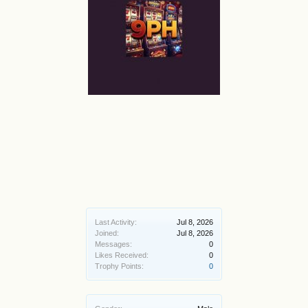
Last Activity:
Jul 8, 2026
Joined:
Jul 8, 2026
Messages:
0
Likes Received:
0
Trophy Points:
0