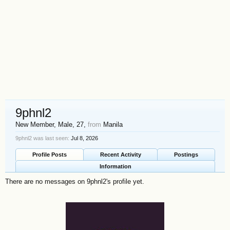
9phnl2
New Member
, Male, 27,
from
Manila
9phnl2 was last seen:
Jul 8, 2026
Profile Posts
Recent Activity
Postings
Information
There are no messages on 9phnl2's profile yet.