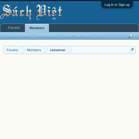
Log in or Sign up
Forums
Members
Current Visitors
Recent Activity
New Profile Posts
...
Forums
Members
csevenan