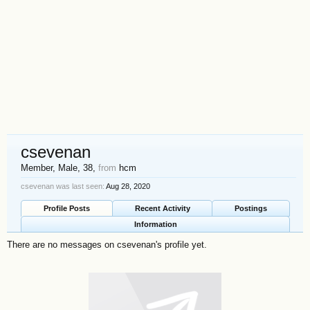
csevenan
Member
, Male, 38,
from
hcm
csevenan was last seen:
Aug 28, 2020
Profile Posts
Recent Activity
Postings
Information
There are no messages on csevenan's profile yet.