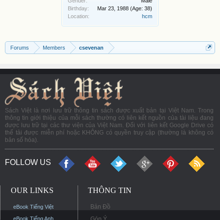
Gender:
Male
Birthday:
Mar 23, 1988
(Age: 38)
Location:
hcm
Forums
Members
csevenan
Sách Việt là nơi lưu trữ thông tin sách được xuất bản tại Việt Nam. Trong
thông tin giới thiệu của mỗi sách thường có liên kết nguồn của tài liệu đang
được lưu trữ tại các thư viện của Việt Nam. Đối với liên kết Google Drive có
thể tải được miễn phí hoặc KHÔNG có quyền truy cập (thường là không có
bản số hóa).
FOLLOW US
OUR LINKS
THÔNG TIN
Bản Đồ
eBook Tiếng Việt
eBook Tiếng Anh
Góp Ý