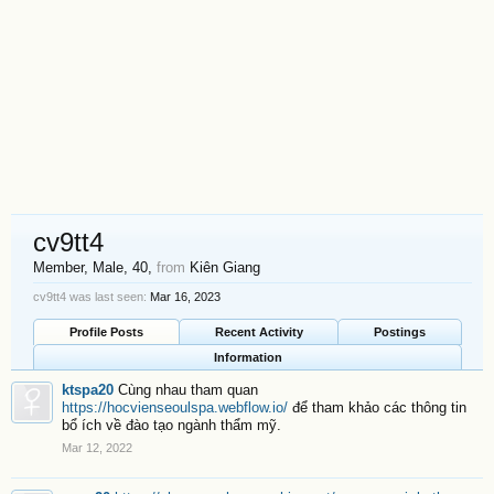
cv9tt4
Member
, Male, 40,
from
Kiên Giang
cv9tt4 was last seen:
Mar 16, 2023
Profile Posts
Recent Activity
Postings
Information
ktspa20
Cùng nhau tham quan
https://hocvienseoulspa.webflow.io/
để tham khảo các thông tin
bổ ích về đào tạo ngành thẩm mỹ.
Mar 12, 2022