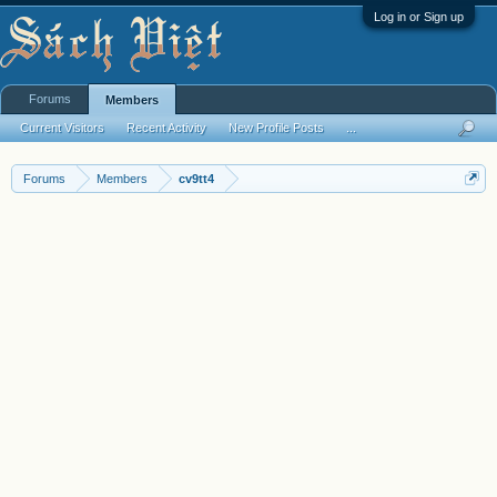
Log in or Sign up
Forums
Members
Current Visitors
Recent Activity
New Profile Posts
...
Forums
Members
cv9tt4