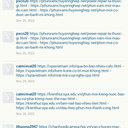
pxcn20
https://phunxamchuyennghiep.net/power-repair-la-thuoc-
gi.html
-
https://phunxamchuyennghiep.net/phun-xam-moi-mau-
do-cam.html
-
https://phunxamchuyennghiep.net/phun-moi-co-
duoc-an-banh-mi-khong.html
Nov 25, 2021
pxcn20
https://phunxamchuyennghiep.net/power-repair-la-thuoc-
gi.html
-
https://phunxamchuyennghiep.net/phun-xam-moi-mau-
do-cam.html
-
https://phunxamchuyennghiep.net/phun-moi-co-
duoc-an-banh-mi-khong.html
Nov 25, 2021
catmimat20
https://spavietnam.info/qua-bo-bao-nhieu-calo.html
-
https://spavietnam.info/kem-kone-co-tri-mun-khong.html
-
https://spavietnam.info/mat-trai-cua-nghe-spa.html
Nov 24, 2021
catmimat20
https://kienthucspa.edu.vn/phun-moi-kieng-nuoc-bao-
lau-va-phai-kieng-nuoc-the-nao.html
-
https://kienthucspa.edu.vn/lam-nail-bao-nhieu-tien.html
-
https://kienthucspa.edu.vn/dau-hieu-phun-moi-thanh-cong.html
Nov 16, 2021
lthuong2947
https://chanhxedicampuchia.vn/van-chuyen-may-