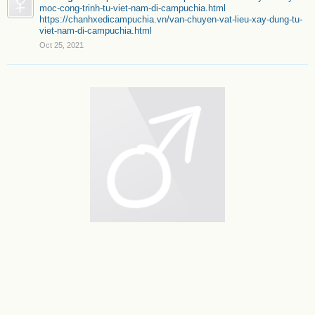
moc-cong-trinh-tu-viet-nam-di-campuchia.html
https://chanhxedicampuchia.vn/van-chuyen-vat-lieu-xay-dung-tu-
viet-nam-di-campuchia.html
Oct 25, 2021