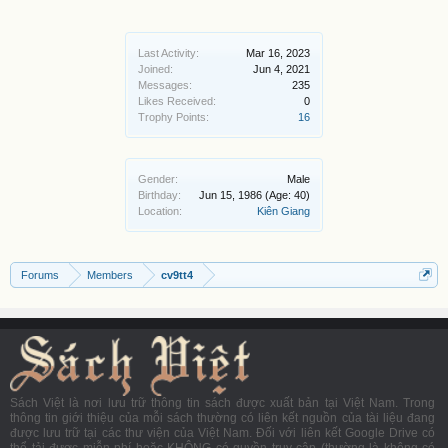
Last Activity:
Mar 16, 2023
Joined:
Jun 4, 2021
Messages:
235
Likes Received:
0
Trophy Points:
16
Gender:
Male
Birthday:
Jun 15, 1986
(Age: 40)
Location:
Kiên Giang
Forums
Members
cv9tt4
Sách Việt là nơi lưu trữ thông tin sách được xuất bản tại Việt Nam. Trong
thông tin giới thiệu của mỗi sách thường có liên kết nguồn của tài liệu đang
được lưu trữ tại các thư viện của Việt Nam. Đối với liên kết Google Drive có