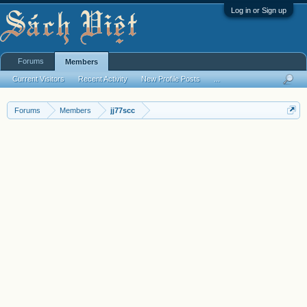
Log in or Sign up
Forums
Members
Current Visitors
Recent Activity
New Profile Posts
...
Forums
Members
jj77scc