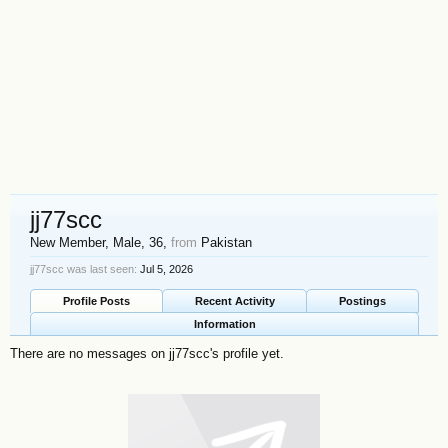
jj77scc
New Member
, Male, 36,
from
Pakistan
jj77scc was last seen:
Jul 5, 2026
Profile Posts
Recent Activity
Postings
Information
There are no messages on jj77scc's profile yet.