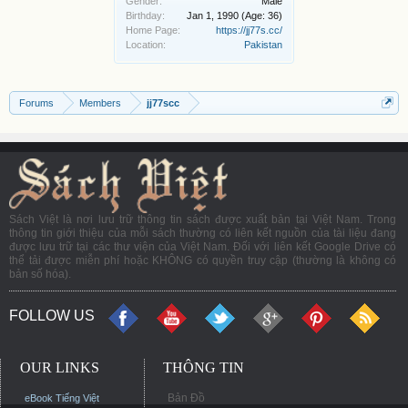
Gender:
Male
Birthday:
Jan 1, 1990
(Age: 36)
Home Page:
https://jj77s.cc/
Location:
Pakistan
Forums
Members
jj77scc
Sách Việt là nơi lưu trữ thông tin sách được xuất bản tại Việt Nam. Trong
thông tin giới thiệu của mỗi sách thường có liên kết nguồn của tài liệu đang
được lưu trữ tại các thư viện của Việt Nam. Đối với liên kết Google Drive có
thể tải được miễn phí hoặc KHÔNG có quyền truy cập (thường là không có
bản số hóa).
FOLLOW US
OUR LINKS
THÔNG TIN
Bản Đồ
eBook Tiếng Việt