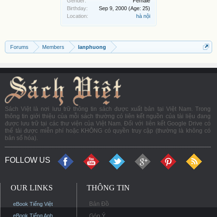
Gender:
Female
Birthday:
Sep 9, 2000
(Age: 25)
Location:
hà nội
Forums
Members
lanphuong
Sách Việt là nơi lưu trữ thông tin sách được xuất bản tại Việt Nam. Trong
thông tin giới thiệu của mỗi sách thường có liên kết nguồn của tài liệu đang
được lưu trữ tại các thư viện của Việt Nam. Đối với liên kết Google Drive có
thể tải được miễn phí hoặc KHÔNG có quyền truy cập (thường là không có
bản số hóa).
FOLLOW US
OUR LINKS
THÔNG TIN
Bản Đồ
eBook Tiếng Việt
eBook Tiếng Anh
Góp Ý