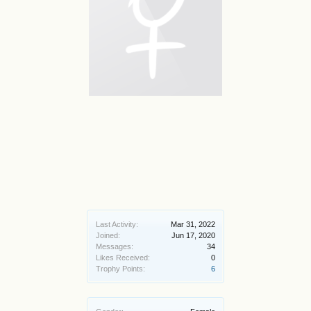
Last Activity:
Mar 31, 2022
Joined:
Jun 17, 2020
Messages:
34
Likes Received:
0
Trophy Points:
6