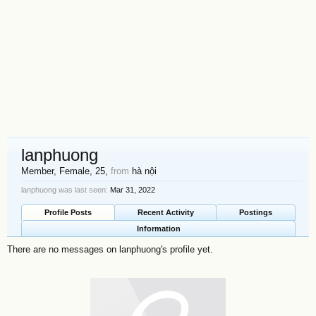
lanphuong
Member
, Female, 25,
from
hà nội
lanphuong was last seen:
Mar 31, 2022
Profile Posts
Recent Activity
Postings
Information
There are no messages on lanphuong's profile yet.