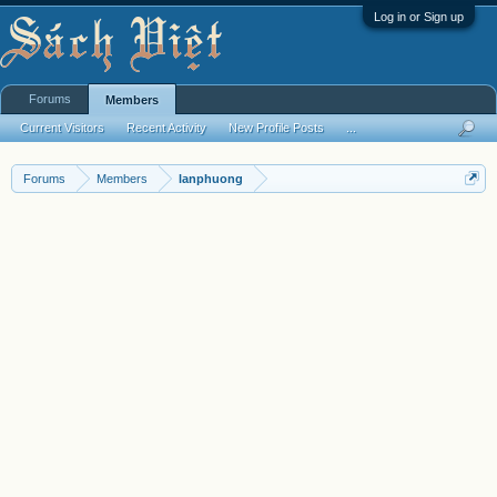
Log in or Sign up
Forums
Members
Current Visitors
Recent Activity
New Profile Posts
...
Forums
Members
lanphuong