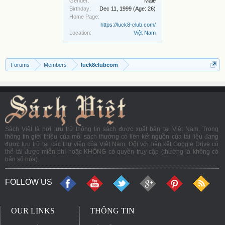
Gender:
Male
Birthday:
Dec 11, 1999
(Age: 26)
Home Page:
https://luck8-club.com/
Location:
Việt Nam
Forums
Members
luck8clubcom
Sách Việt là nơi lưu trữ thông tin sách được xuất bản tại Việt Nam. Trong
thông tin giới thiệu của mỗi sách thường có liên kết nguồn của tài liệu đang
được lưu trữ tại các thư viện của Việt Nam. Đối với liên kết Google Drive có
thể tải được miễn phí hoặc KHÔNG có quyền truy cập (thường là không có
bản số hóa).
FOLLOW US
OUR LINKS
THÔNG TIN