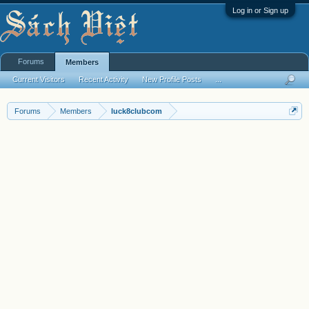
Log in or Sign up
Forums
Members
Current Visitors
Recent Activity
New Profile Posts
...
Forums
Members
luck8clubcom