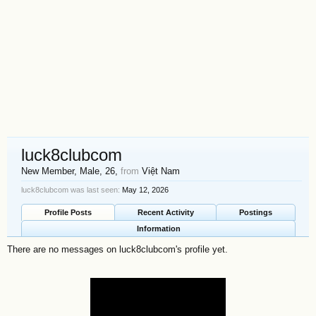
luck8clubcom
New Member
, Male, 26,
from
Việt Nam
luck8clubcom was last seen:
May 12, 2026
Profile Posts
Recent Activity
Postings
Information
There are no messages on luck8clubcom's profile yet.