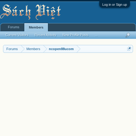
Log in or Sign up
Forums
Members
Current Visitors
Recent Activity
New Profile Posts
...
Forums
Members
ncopen88ucom