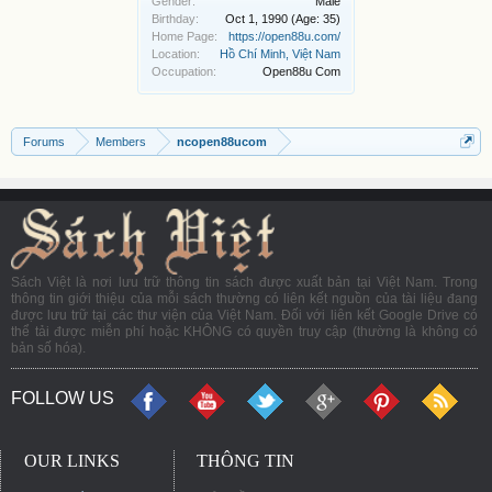
Gender:
Male
Birthday:
Oct 1, 1990
(Age: 35)
Home Page:
https://open88u.com/
Location:
Hồ Chí Minh, Việt Nam
Occupation:
Open88u Com
Forums
Members
ncopen88ucom
Sách Việt là nơi lưu trữ thông tin sách được xuất bản tại Việt Nam. Trong
thông tin giới thiệu của mỗi sách thường có liên kết nguồn của tài liệu đang
được lưu trữ tại các thư viện của Việt Nam. Đối với liên kết Google Drive có
thể tải được miễn phí hoặc KHÔNG có quyền truy cập (thường là không có
bản số hóa).
FOLLOW US
OUR LINKS
THÔNG TIN