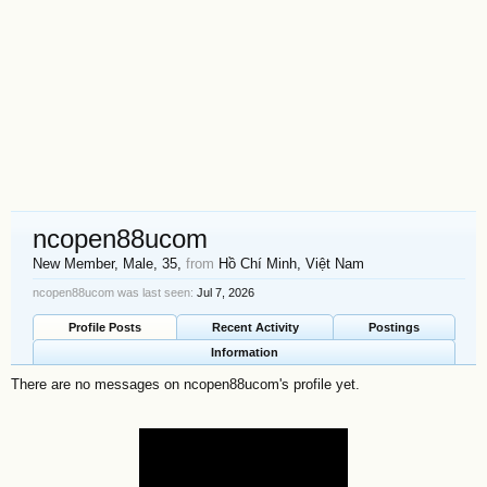
ncopen88ucom
New Member
, Male, 35,
from
Hồ Chí Minh, Việt Nam
ncopen88ucom was last seen:
Jul 7, 2026
Profile Posts
Recent Activity
Postings
Information
There are no messages on ncopen88ucom's profile yet.