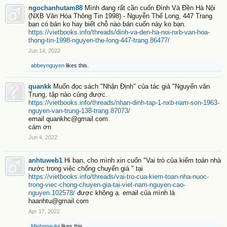
ngochanhutam88
Mình đang rất cần cuốn Đình Và Đền Hà Nội
(NXB Văn Hóa Thông Tin 1998) - Nguyễn Thế Long, 447 Trang
bạn có bán ko hay biết chỗ nào bán cuốn này ko bạn.
https://vietbooks.info/threads/dinh-va-den-ha-noi-nxb-van-hoa-
thong-tin-1998-nguyen-the-long-447-trang.86477/
Jun 14, 2022
abbeynguyen
likes this.
quankk
Muốn đọc sách "Nhận Định" của tác giả "Nguyển văn
Trung, tập nào củng được.
https://vietbooks.info/threads/nhan-dinh-tap-1-nxb-nam-son-1963-
nguyen-van-trung-138-trang.87073/
email quankhc@gmail.com
cám ơn
Jun 4, 2022
anhtuweb1
Hi bạn, cho mình xin cuốn "Vai trò của kiếm toán nhà
nước trong việc chống chuyển giá " tại
https://vietbooks.info/threads/vai-tro-cua-kiem-toan-nha-nuoc-
trong-viec-chong-chuyen-gia-tai-viet-nam-nguyen-cao-
nguyen.102578/
được không ạ. email của mình là
haanhtu@gmail.com
Apr 17, 2022
Minhngauloi
likes this.