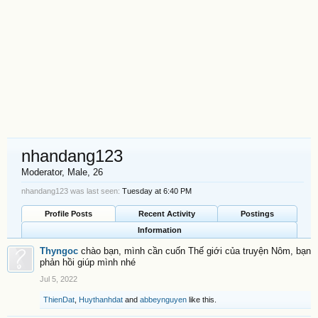
nhandang123
Moderator
, Male, 26
nhandang123 was last seen:
Tuesday at 6:40 PM
Profile Posts
Recent Activity
Postings
Information
Thyngoc
chào bạn, mình cần cuốn Thế giới của truyện Nôm, bạn
phản hồi giúp mình nhé
Jul 5, 2022
ThienDat
,
Huythanhdat
and
abbeynguyen
like this.