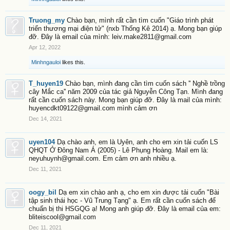
Truong_my
Chào bạn, mình rất cần tìm cuốn "Giáo trình phát
triển thương mại điện tử" (nxb Thống Kê 2014) ạ. Mong bạn giúp
đỡ. Đây là email của mình: leiv.make2811@gmail.com
Apr 12, 2022
Minhngauloi
likes this.
T_huyen19
Chào bạn, mình đang cần tìm cuốn sách '' Nghề trồng
cây Mắc ca'' năm 2009 của tác giả Nguyễn Công Tạn. Mình đang
rất cần cuốn sách này. Mong bạn giúp đỡ. Đây là mail của mình:
huyencdkt09122@gmail.com mình cảm ơn
Dec 14, 2021
uyen104
Dạ chào anh, em là Uyên, anh cho em xin tải cuốn LS
QHQT Ở Đông Nam Á (2005) - Lê Phụng Hoàng. Mail em là:
neyuhuynh@gmail.com. Em cảm ơn anh nhiều ạ.
Dec 11, 2021
oogy_bil
Dạ em xin chào anh ạ, cho em xin được tải cuốn "Bài
tập sinh thái học - Vũ Trung Tạng" ạ. Em rất cần cuốn sách để
chuẩn bị thi HSGQG ạ! Mong anh giúp đỡ. Đây là email của em:
bliteiscool@gmail.com
Dec 11, 2021