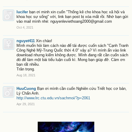
lucifer
bạn ơi minh xin cuốn "Thống kê cho khoa học xã hội và
khoa học sự sống" với, link bạn post bị xóa mất rồi. Nhờ bạn gửi
vào mail mình nhé: nguyenleviethoang2000@gmail.com
Oct 4, 2021
nguyet411
Xin chào!
Mình muốn hỏi làm cách nào để tải được cuốn sách "Cạnh Tranh
Công Nghệ Mỹ-Trung Quốc thời 4.0" vậy ạ? Vì mình ấn vào link
download nhưng kiếm không được. Mình đang rất cần cuốn sách
đó để làm một bài tiểu luận cuối kì. Mong bạn giúp đỡ. Cảm ơn
bạn rất nhiều.
Trân trọng.
Aug 18, 2021
HuuCuong
Bạn ơi mình cần cuốn Nghiên cứu Triết học cơ bản,
Lý Chấn Anh.
http://www.lrc.ctu.edu.vn/sachmoi/?p=2061
Apr 29, 2021