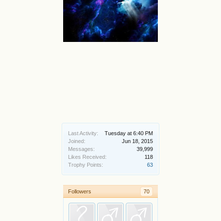
Last Activity:
Tuesday at 6:40 PM
Joined:
Jun 18, 2015
Messages:
39,999
Likes Received:
118
Trophy Points:
63
Followers
70