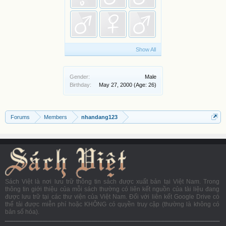
Show All
Gender:
Male
Birthday:
May 27, 2000
(Age: 26)
Forums
Members
nhandang123
Sách Việt là nơi lưu trữ thông tin sách được xuất bản tại Việt Nam. Trong
thông tin giới thiệu của mỗi sách thường có liên kết nguồn của tài liệu đang
được lưu trữ tại các thư viện của Việt Nam. Đối với liên kết Google Drive có
thể tải được miễn phí hoặc KHÔNG có quyền truy cập (thường là không có
bản số hóa).