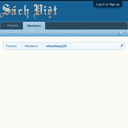
Log in or Sign up
Forums
Members
Current Visitors
Recent Activity
New Profile Posts
...
Forums
Members
nhandang123