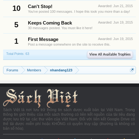
10
Can't Stop!
Awarded:
Jun 21, 2015
You've posted 100 messages. I hope this took you more than a day!
5
Keeps Coming Back
Awarded:
Jun 19, 2015
30 messages posted. You must like it here!
1
First Message
Awarded:
Jun 19, 2015
Post a message somewhere on the site to receive this.
Total Points: 63
View All Available Trophies
Forums
Members
nhandang123
Sách Việt là nơi lưu trữ thông tin sách được xuất bản tại Việt Nam. Trong
thông tin giới thiệu của mỗi sách thường có liên kết nguồn của tài liệu đang
được lưu trữ tại các thư viện của Việt Nam. Đối với liên kết Google Drive có
thể tải được miễn phí hoặc KHÔNG có quyền truy cập (thường là không có
bản số hóa).