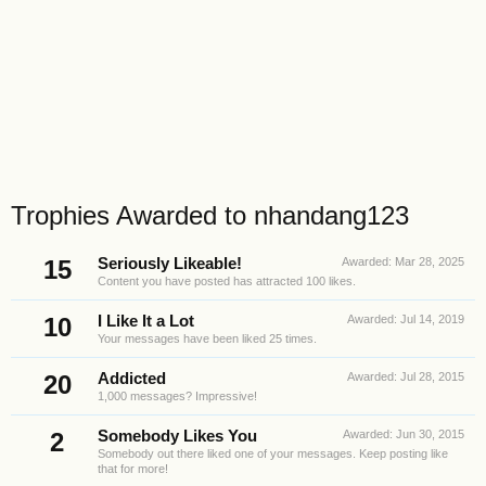
Trophies Awarded to nhandang123
15
Seriously Likeable!
Awarded:
Mar 28, 2025
Content you have posted has attracted 100 likes.
10
I Like It a Lot
Awarded:
Jul 14, 2019
Your messages have been liked 25 times.
20
Addicted
Awarded:
Jul 28, 2015
1,000 messages? Impressive!
2
Somebody Likes You
Awarded:
Jun 30, 2015
Somebody out there liked one of your messages. Keep posting like
that for more!