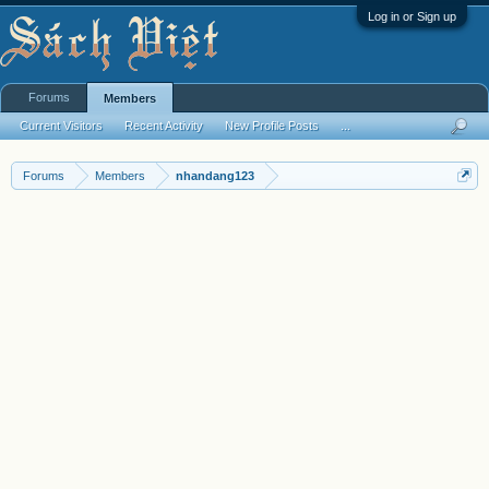
Log in or Sign up
Forums
Members
Current Visitors
Recent Activity
New Profile Posts
...
Forums
Members
nhandang123