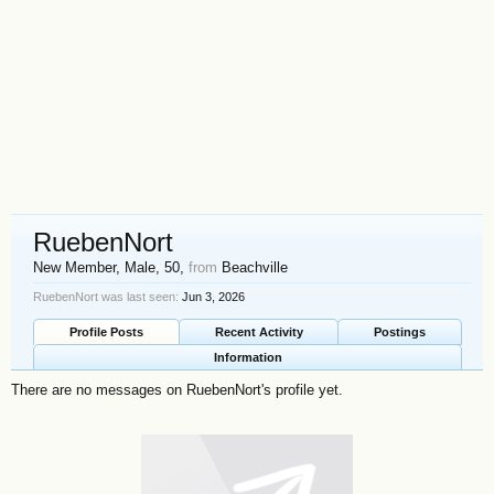
RuebenNort
New Member
, Male, 50,
from
Beachville
RuebenNort was last seen:
Jun 3, 2026
Profile Posts
Recent Activity
Postings
Information
There are no messages on RuebenNort's profile yet.