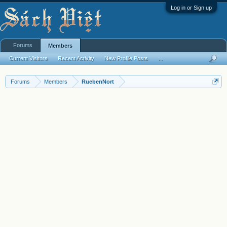
Log in or Sign up
Forums
Members
Current Visitors
Recent Activity
New Profile Posts
...
Forums
Members
RuebenNort