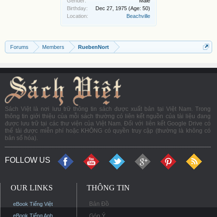
Gender:
Male
Birthday:
Dec 27, 1975
(Age: 50)
Location:
Beachville
Forums
Members
RuebenNort
Sách Việt là nơi lưu trữ thông tin sách được xuất bản tại Việt Nam. Trong
thông tin giới thiệu của mỗi sách thường có liên kết nguồn của tài liệu đang
được lưu trữ tại các thư viện của Việt Nam. Đối với liên kết Google Drive có
thể tải được miễn phí hoặc KHÔNG có quyền truy cập (thường là không có
bản số hóa).
FOLLOW US
OUR LINKS
THÔNG TIN
Bản Đồ
eBook Tiếng Việt
eBook Tiếng Anh
Góp Ý