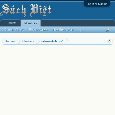
Log in or Sign up
Forums
Members
Current Visitors
Recent Activity
New Profile Posts
...
Forums
Members
taisunwin1com1