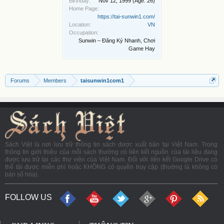
Birthday:
Nov 12, 1999
(Age: 26)
Home Page:
https://tai-sunwin1.com/
Location:
VN
Occupation:
Sunwin – Đăng Ký Nhanh, Chơi
Game Hay
Forums
Members
taisunwin1com1
Sách Việt là nơi lưu trữ thông tin sách được xuất bản tại Việt Nam. Trong
thông tin giới thiệu của mỗi sách thường có liên kết nguồn của tài liệu đang
được lưu trữ tại các thư viện của Việt Nam. Đối với liên kết Google Drive có
thể tải được miễn phí hoặc KHÔNG có quyền truy cập (thường là không có
bản số hóa).
FOLLOW US