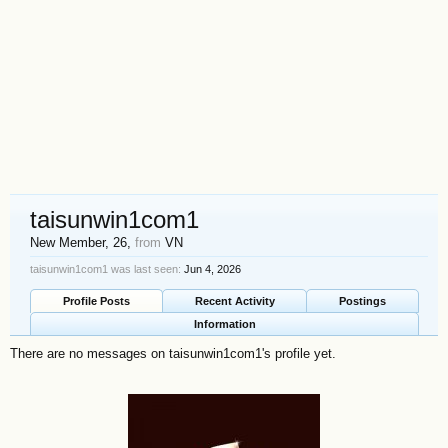
taisunwin1com1
New Member
, 26,
from
VN
taisunwin1com1 was last seen:
Jun 4, 2026
Profile Posts
Recent Activity
Postings
Information
There are no messages on taisunwin1com1's profile yet.