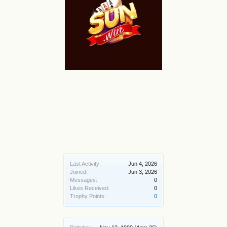
Last Activity:
Jun 4, 2026
Joined:
Jun 3, 2026
Messages:
0
Likes Received:
0
Trophy Points:
0