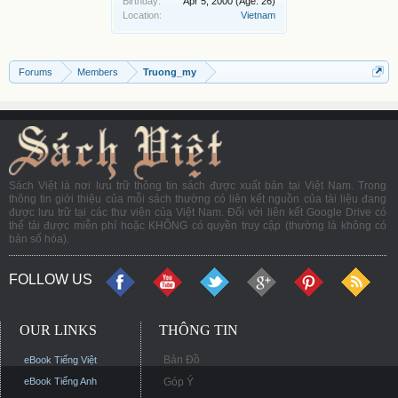
Birthday:
Apr 5, 2000
(Age: 26)
Location:
Vietnam
Forums
Members
Truong_my
Sách Việt là nơi lưu trữ thông tin sách được xuất bản tại Việt Nam. Trong
thông tin giới thiệu của mỗi sách thường có liên kết nguồn của tài liệu đang
được lưu trữ tại các thư viện của Việt Nam. Đối với liên kết Google Drive có
thể tải được miễn phí hoặc KHÔNG có quyền truy cập (thường là không có
bản số hóa).
FOLLOW US
OUR LINKS
THÔNG TIN
Bản Đồ
eBook Tiếng Việt
eBook Tiếng Anh
Góp Ý