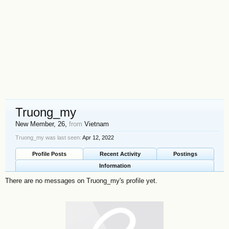
Truong_my
New Member
, 26,
from
Vietnam
Truong_my was last seen:
Apr 12, 2022
Profile Posts
Recent Activity
Postings
Information
There are no messages on Truong_my's profile yet.