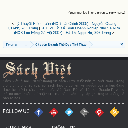
(You must log in or sign up to reply here.)
<
Lý Thuyết Kiểm Toán (NXB Tài Chính 2005) - Nguyễn Quang
Quynh, 283 Trang
|
261 Sơ Đồ Kế Toán Doanh Nghiệp Nhỏ Và Vừa
(NXB Lao Động Xã Hội 2007) - Hà Thị Ngọc Hà, 396 Trang
>
Forums
...
Chuyên Ngành Thể Dục Thể Thao
Sách Việt là nơi lưu trữ thông tin sách được xuất bản tại Việt Nam. Trong
thông tin giới thiệu của mỗi sách thường có liên kết nguồn của tài liệu đang
được lưu trữ tại các thư viện của Việt Nam. Đối với liên kết Google Drive có
thể tải được miễn phí hoặc KHÔNG có quyền truy cập (thường là không có
bản số hóa).
FOLLOW US
OUR LINKS
THÔNG TIN