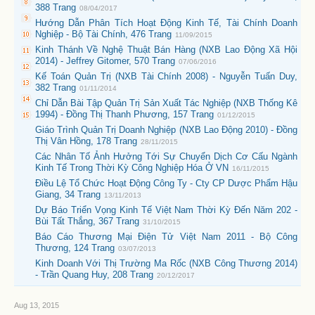
388 Trang
08/04/2017
Hướng Dẫn Phân Tích Hoạt Động Kinh Tế, Tài Chính Doanh
Nghiệp - Bộ Tài Chính, 476 Trang
11/09/2015
Kinh Thánh Về Nghệ Thuật Bán Hàng (NXB Lao Động Xã Hội
2014) - Jeffrey Gitomer, 570 Trang
07/06/2016
Kế Toán Quản Trị (NXB Tài Chính 2008) - Nguyễn Tuấn Duy,
382 Trang
01/11/2014
Chỉ Dẫn Bài Tập Quản Trị Sản Xuất Tác Nghiệp (NXB Thống Kê
1994) - Đồng Thị Thanh Phương, 157 Trang
01/12/2015
Giáo Trình Quản Trị Doanh Nghiệp (NXB Lao Động 2010) - Đồng
Thị Vân Hồng, 178 Trang
28/11/2015
Các Nhân Tố Ảnh Hưởng Tới Sự Chuyển Dịch Cơ Cấu Ngành
Kinh Tế Trong Thời Kỳ Công Nghiệp Hóa Ở VN
16/11/2015
Điều Lệ Tổ Chức Hoạt Động Công Ty - Cty CP Dược Phẩm Hậu
Giang, 34 Trang
13/11/2013
Dự Báo Triển Vọng Kinh Tế Việt Nam Thời Kỳ Đến Năm 202 -
Bùi Tất Thắng, 367 Trang
31/10/2015
Báo Cáo Thương Mại Điện Tử Việt Nam 2011 - Bộ Công
Thương, 124 Trang
03/07/2013
Kinh Doanh Với Thị Trường Ma Rốc (NXB Công Thương 2014)
- Trần Quang Huy, 208 Trang
20/12/2017
Aug 13, 2015