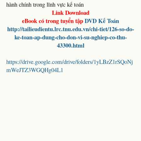
hành chính trong lĩnh vực kế toán
Link Download
eBook có trong tuyển tập
DVD Kế Toán
http://tailieudientu.lrc.tnu.edu.vn/chi-tiet/126-so-do-
ke-toan-ap-dung-cho-don-vi-su-nghiep-co-thu-
43300.html
https://drive.google.com/drive/folders/1yLBzZ1rSQoNj
mWeJTZ3WGQHg04L1