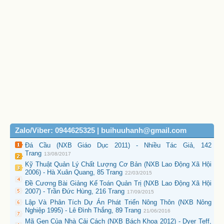
Zalo/Viber: 0944625325 | buihuuhanh@gmail.com
Đá Cầu (NXB Giáo Dục 2011) - Nhiều Tác Giả, 142
Trang
13/08/2017
Kỹ Thuật Quản Lý Chất Lượng Cơ Bản (NXB Lao Động Xã Hội
2006) - Hà Xuân Quang, 85 Trang
22/03/2015
Đề Cương Bài Giảng Kế Toán Quản Trị (NXB Lao Động Xã Hội
2007) - Trần Đức Hùng, 216 Trang
17/09/2015
Lập Và Phân Tích Dự Án Phát Triển Nông Thôn (NXB Nông
Nghiệp 1995) - Lê Đình Thắng, 89 Trang
21/06/2016
Mã Gen Của Nhà Cải Cách (NXB Bách Khoa 2012) - Dyer Teff,