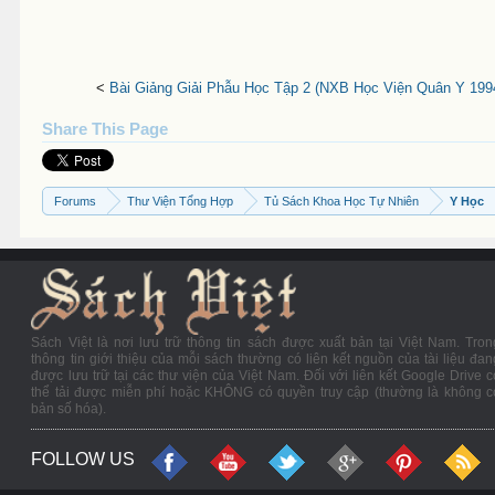
<
Bài Giảng Giải Phẫu Học Tập 2 (NXB Học Viện Quân Y 1994
Share This Page
Forums
Thư Viện Tổng Hợp
Tủ Sách Khoa Học Tự Nhiên
Y Học
Sách Việt là nơi lưu trữ thông tin sách được xuất bản tại Việt Nam. Tron
thông tin giới thiệu của mỗi sách thường có liên kết nguồn của tài liệu đan
được lưu trữ tại các thư viện của Việt Nam. Đối với liên kết Google Drive c
thể tải được miễn phí hoặc KHÔNG có quyền truy cập (thường là không c
bản số hóa).
FOLLOW US