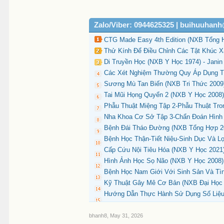
Zalo/Viber: 0944625325 | buihuuhan
CTG Made Easy 4th Edition (NXB Tổng H
Thử Kính Để Điều Chỉnh Các Tật Khúc X
Di Truyền Học (NXB Y Học 1974) - Janin
Các Xét Nghiệm Thường Quy Áp Dụng T
Sương Mù Tan Biến (NXB Tri Thức 2009)
Tai Mũi Họng Quyển 2 (NXB Y Học 2008)
Phẫu Thuật Miệng Tập 2-Phẫu Thuật Tro
Nha Khoa Cơ Sở Tập 3-Chẩn Đoán Hình 
Bệnh Đái Tháo Đường (NXB Tổng Hợp 20
Bệnh Học Thận-Tiết Niệu-Sinh Dục Và L
Cấp Cứu Nội Tiêu Hóa (NXB Y Học 2021)
Hình Ảnh Học Sọ Não (NXB Y Học 2008) 
Bệnh Học Nam Giới Với Sinh Sản Và Tìn
Kỹ Thuật Gây Mê Cơ Bản (NXB Đại Học 
Hướng Dẫn Thực Hành Sử Dụng Số Liệu
bhanh8
,
May 31, 2026