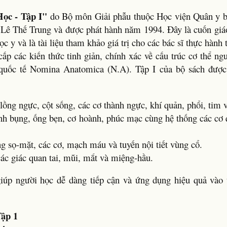
ọc - Tập I"
do Bộ môn Giải phẫu thuộc Học viện Quân y b
 Lê Thế Trung và được phát hành năm 1994. Đây là cuốn giáo
c y và là tài liệu tham khảo giá trị cho các bác sĩ thực hành
ấp các kiến thức tinh giản, chính xác về cấu trúc cơ thể ng
 quốc tế Nomina Anatomica (N.A). Tập I của bộ sách được
ồng ngực, cột sống, các cơ thành ngực, khí quản, phổi, tim v
ành bụng, ống bẹn, cơ hoành, phúc mạc cùng hệ thống các cơ 
g sọ-mặt, các cơ, mạch máu và tuyến nội tiết vùng cổ.
các giác quan tai, mũi, mắt và miệng-hầu.
 giúp người học dễ dàng tiếp cận và ứng dụng hiệu quả vào 
Tập 1