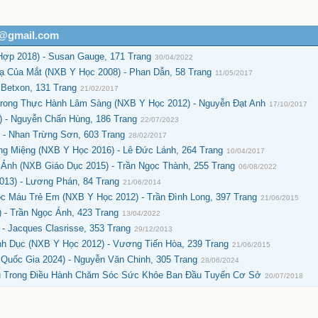
h@gmail.com
ợp 2018) - Susan Gauge, 171 Trang
30/04/2022
ạ Của Mắt (NXB Y Học 2008) - Phan Dẫn, 58 Trang
11/05/2017
 Betxon, 131 Trang
21/02/2017
rong Thực Hành Lâm Sàng (NXB Y Học 2012) - Nguyễn Đạt Anh
17/10/2017
 - Nguyễn Chấn Hùng, 186 Trang
22/07/2023
 - Nhan Trừng Sơn, 603 Trang
28/02/2017
ng Miệng (NXB Y Học 2016) - Lê Đức Lánh, 264 Trang
10/04/2017
Ảnh (NXB Giáo Dục 2015) - Trần Ngọc Thành, 255 Trang
06/08/2022
13) - Lương Phán, 84 Trang
21/06/2014
ọc Máu Trẻ Em (NXB Y Học 2012) - Trần Đình Long, 397 Trang
21/06/2015
 - Trần Ngọc Ánh, 423 Trang
13/04/2022
- Jacques Clasrisse, 353 Trang
29/12/2013
h Dục (NXB Y Học 2012) - Vương Tiến Hòa, 239 Trang
21/06/2015
Quốc Gia 2024) - Nguyễn Văn Chinh, 305 Trang
28/06/2024
 Trong Điều Hành Chăm Sóc Sức Khỏe Ban Đầu Tuyến Cơ Sở
20/07/2018