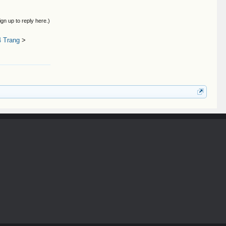
ign up to reply here.)
4 Trang
>