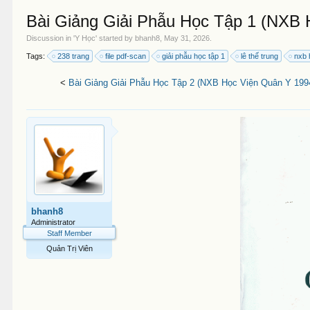
Bài Giảng Giải Phẫu Học Tập 1 (NXB 
Discussion in '
Y Học
' started by
bhanh8
,
May 31, 2026
.
Tags:
238 trang
file pdf-scan
giải phẫu học tập 1
lê thế trung
nxb 
<
Bài Giảng Giải Phẫu Học Tập 2 (NXB Học Viện Quân Y 1994
bhanh8
Administrator
Staff Member
Quản Trị Viên