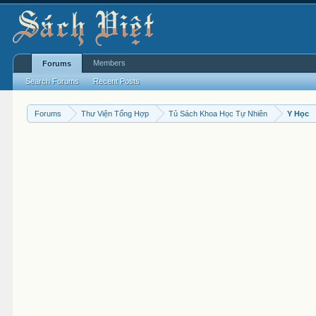
Members
Forums
Search Forums
Recent Posts
Forums
Thư Viện Tổng Hợp
Tủ Sách Khoa Học Tự Nhiên
Y Học