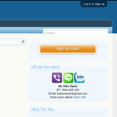
Log in or Sign up
Sign up now!
Hỗ trợ tìm sách
Mr. Hữu Hạnh
ĐT: 0944.625.325
Email: buihuuhanh@gmail.com
Danh sách eBook
Sách Việt
Nhà Tài Trợ