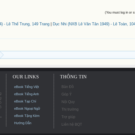
(You must log in or s
) - Lê Thế Trung, 149 Trang
|
Dục Nhi (NXB Lê Văn Tân 1949) - Lê Toàn, 10
OUR LINKS
THÔNG TIN
Bản Đồ
eBook Tiếng Việt
g
eBook Tiếng Anh
Góp Ý
g
eBook Tạp Chí
Nội Quy
ó
ó
eBook Ngoại Ngữ
Thị trường
eBook Tặng Kèm
Trợ giúp
Hướng Dẫn
Liên hệ BQT