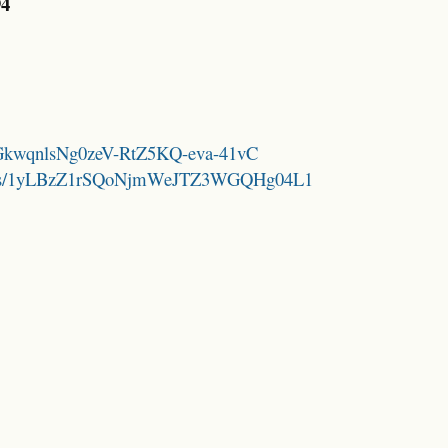
94
FhnGkwqnlsNg0zeV-RtZ5KQ-eva-41vC
folders/1yLBzZ1rSQoNjmWeJTZ3WGQHg04L1