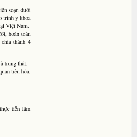
iên soạn dưới
 trình y khoa
 tại Việt Nam.
ười, hoàn toàn
 chia thành 4
à trung thất.
quan tiêu hóa,
thực tiễn lâm