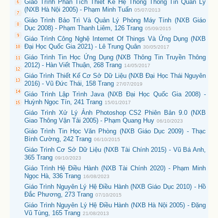
Giáo Trình Phân Tích Thiết Kế Hệ Thống Thông Tin Quản Lý
(NXB Hà Nội 2005) - Phạm Minh Tuấn
05/07/2013
Giáo Trình Bảo Trì Và Quản Lý Phòng Máy Tính (NXB Giáo
Dục 2008) - Phạm Thanh Liêm, 126 Trang
05/09/2015
Giáo Trình Công Nghệ Internet Of Things Và Ứng Dụng (NXB
Đại Học Quốc Gia 2021) - Lê Trung Quân
30/05/2017
Giáo Trình Tin Học Ứng Dụng (NXB Thông Tin Truyền Thông
2012) - Hàn Viết Thuận, 268 Trang
14/05/2017
Giáo Trình Thiết Kế Cơ Sở Dữ Liệu (NXB Đại Học Thái Nguyên
2016) - Vũ Đức Thái, 158 Trang
27/07/2019
Giáo Trình Lập Trình Java (NXB Đại Học Quốc Gia 2008) -
Huỳnh Ngọc Tín, 241 Trang
15/01/2017
Giáo Trình Xử Lý Ảnh Photoshop CS2 Phiên Bản 9.0 (NXB
Giao Thông Vận Tải 2005) - Phạm Quang Huy
06/10/2023
Giáo Trình Tin Học Văn Phòng (NXB Giáo Dục 2009) - Thạc
Bình Cường, 242 Trang
06/10/2015
Giáo Trình Cơ Sở Dữ Liệu (NXB Tài Chính 2015) - Vũ Bá Anh,
365 Trang
09/10/2023
Giáo Trình Hệ Điều Hành (NXB Tài Chính 2020) - Phạm Minh
Ngọc Hà, 336 Trang
16/08/2023
Giáo Trình Nguyên Lý Hệ Điều Hành (NXB Giáo Dục 2010) - Hồ
Đắc Phương, 273 Trang
07/10/2015
Giáo Trình Nguyên Lý Hệ Điều Hành (NXB Hà Nội 2005) - Đặng
Vũ Tùng, 165 Trang
21/08/2013