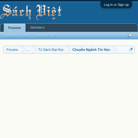
Log in or Sign up
Members
Forums
Search Forums
Recent Posts
Forums
...
Tủ Sách Đại Học
Chuyên Ngành Tin Học