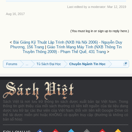
Last edited by a moderator:
Mar 12, 2019
Aug 16, 2017
(You must log in or sign up to reply here.)
<
Bài Giảng Kỹ Thuật Lập Trình (NXB Hà Nội 2006) - Nguyễn Duy
Phương, 156 Trang
|
Giáo Trình Mạng Máy Tính (NXB Thông Tin
Truyền Thông 2009) - Phạm Thế Quế, 431 Trang
>
Forums
...
Tủ Sách Đại Học
Chuyên Ngành Tin Học
Sách Việt là nơi lưu trữ thông tin sách được xuất bản tại Việt Nam. Trong
thông tin giới thiệu của mỗi sách thường có liên kết nguồn của tài liệu đang
được lưu trữ tại các thư viện của Việt Nam. Đối với liên kết Google Drive có
thể tải được miễn phí hoặc KHÔNG có quyền truy cập (thường là không có
bản số hóa).