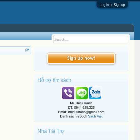
Log in or Sign up
Sign up now!
Hỗ trợ tìm sách
Mr. Hữu Hạnh
ĐT: 0944.625.325
Email: buihuuhanh@gmail.com
Danh sách eBook
Sách Việt
Nhà Tài Trợ