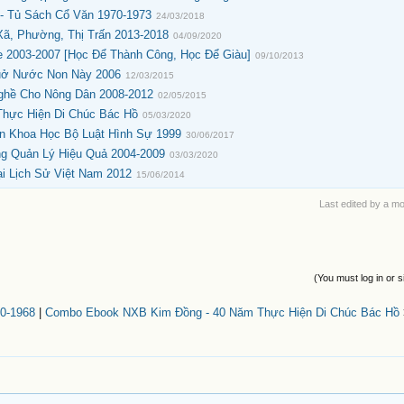
 Tủ Sách Cổ Văn 1970-1973
24/03/2018
ã, Phường, Thị Trấn 2013-2018
04/09/2020
 2003-2007 [Học Để Thành Công, Học Để Giàu]
09/10/2013
uở Nước Non Này 2006
12/03/2015
ghề Cho Nông Dân 2008-2012
02/05/2015
hực Hiện Di Chúc Bác Hồ
05/03/2020
n Khoa Học Bộ Luật Hình Sự 1999
30/06/2017
 Quản Lý Hiệu Quả 2004-2009
03/03/2020
i Lịch Sử Việt Nam 2012
15/06/2014
Last edited by a m
(You must log in or s
0-1968
|
Combo Ebook NXB Kim Đồng - 40 Năm Thực Hiện Di Chúc Bác Hồ