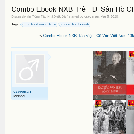
Combo Ebook NXB Trẻ - Di Sản Hồ Ch
Discussion in '
Tổng Tập Nhà Xuất Bản
' started by
csevenan
,
Mar 5, 2020
.
Tags:
combo ebook nxb trẻ
di sản hồ chí minh
<
Combo Ebook NXB Tân Việt - Cổ Văn Việt Nam 195
csevenan
Member