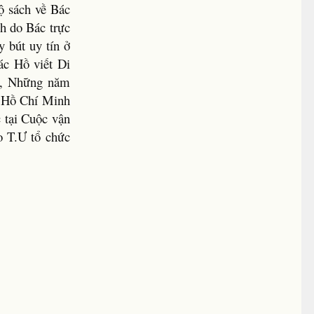
ộ sách về Bác
h do Bác trực
y bút uy tín ở
ác Hồ viết Di
n), Những năm
a Hồ Chí Minh
 tại Cuộc vận
 T.Ư tổ chức
pdf    0.74 MB

pdf    7.11 MB

21.80 MB

2.25 MB

MB



 MB

MB
