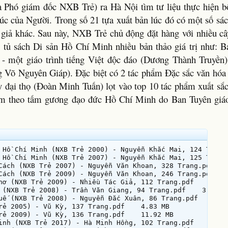
à Phó giám đốc NXB Trẻ) ra Hà Nội tìm tư liệu thực hiện b
úc của Người. Trong số 21 tựa xuất bản lúc đó có một số sác
c giả khác. Sau này, NXB Trẻ chủ động đặt hàng với nhiều câ
ào tủ sách Di sản Hồ Chí Minh nhiều bản thảo giá trị như: B
 - một giáo trình tiếng Việt độc đáo (Dương Thành Truyề
ng Võ Nguyên Giáp). Đặc biệt có 2 tác phẩm Đặc sắc văn hó
đại thọ (Đoàn Minh Tuấn) lọt vào top 10 tác phẩm xuất sắc
m theo tấm gương đạo đức Hồ Chí Minh do Ban Tuyên giáo
 Hồ Chí Minh (NXB Trẻ 2000) - Nguyễn Khắc Mai, 124 Trang.
 Hồ Chí Minh (NXB Trẻ 2007) - Nguyễn Khắc Mai, 125 Trang.
Cách (NXB Trẻ 2007) - Nguyễn Văn Khoan, 328 Trang.pdf    
Cách (NXB Trẻ 2009) - Nguyễn Văn Khoan, 246 Trang.pdf    
hơ (NXB Trẻ 2009) - Nhiều Tác Giả, 112 Trang.pdf    1.31 
 (NXB Trẻ 2008) - Trần Văn Giang, 94 Trang.pdf    3.79 MB
uế (NXB Trẻ 2008) - Nguyễn Đắc Xuân, 86 Trang.pdf    0.89
rẻ 2005) - Vũ Kỳ, 137 Trang.pdf    4.83 MB

rẻ 2009) - Vũ Kỳ, 136 Trang.pdf    11.92 MB

inh (NXB Trẻ 2017) - Hà Minh Hồng, 102 Trang.pdf    4.96 