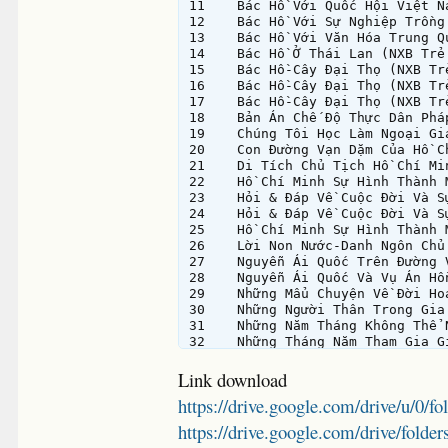
11    Bác Hồ Với Quốc Hội Việt N
12    Bác Hồ Với Sự Nghiệp Trồng
13    Bác Hồ Với Văn Hóa Trung Q
14    Bác Hồ Ở Thái Lan (NXB Trẻ
15    Bác Hồ-Cây Đại Thọ (NXB Tr
16    Bác Hồ-Cây Đại Thọ (NXB Tr
17    Bác Hồ-Cây Đại Thọ (NXB Tr
18    Bản Án Chế Độ Thực Dân Phá
19    Chúng Tôi Học Làm Ngoại Gi
20    Con Đường Vạn Dặm Của Hồ C
21    Di Tích Chủ Tịch Hồ Chí Mi
22    Hồ Chí Minh Sự Hình Thàn
23    Hỏi & Đáp Về Cuộc Đời Và S
24    Hỏi & Đáp Về Cuộc Đời Và S
25    Hồ Chí Minh Sự Hình Thành 
26    Lời Non Nước-Danh Ngôn Chủ
27    Nguyễn Ái Quốc Trên Đường 
28    Nguyễn Ái Quốc Và Vụ Án Hồ
29    Những Mẩu Chuyện Về Đời Ho
30    Những Người Thân Trong Gia
31    Những Năm Tháng Không Thể 
32    Những Tháng Năm Tham Gia G
33    Nâng Cao Đạo Đức Cách Mạng
34    Quê Hương Và Gia Thế Chủ T
Link download
35    Sửa Đổi Lối Làm Việc (NXB 
https://drive.google.com/drive/u
36    Theo Bác Đi Chiến Dịch (NX
37    Thực Hành Tiết Kiệm & Chốn
https://drive.google.com/drive/
38    Thực Hành Tiết Kiệm & Chốn