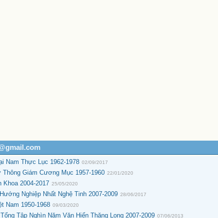
ịch Hồ Chí Minh (NXB Trẻ 2009) - Nhiều Tác Giả, 111 Trang
(NXB Trẻ 2007) - Nhiều Tác Giả, 106 Trang.pdf    5.69 MB

ác Hồ (NXB Trẻ 2007) - Thy Ngọc, 148 Trang.pdf    3.00 MB
ác Hồ (NXB Trẻ 2011) - Thy Ngọc, 150 Trang.pdf    2.22 MB
 2009) - Hồ Chí Minh, 98 Trang.pdf    0.64 MB

 (NXB Trẻ 2008) - T. Lan, 112 Trang.pdf    3.12 MB

 (NXB Trẻ 2011) - T. Lan, 114 Trang.pdf    1.47 MB

hững Năm Tháng Không Thể Nào Quên (NXB Trẻ 2009) - Hữu Ma
hững Năm Tháng Không Thể Nào Quên (NXB Trẻ 2015) - Hữu Ma
h (NXB Trẻ 2008) - Nguyễn Gia Nùng, 270 Trang.pdf    20.4
h (NXB Trẻ 2010) - Nguyễn Gia Nùng, 227 Trang.pdf    2.51
nh (NXB Trẻ 2004) - Trần Bạch Đằng, 209 Trang.pdf    0.98
) - Tân Sinh, 43 Trang.pdf    0.95 MB

h@gmail.com
ại Nam Thực Lục 1962-1978
02/09/2017
ử Thông Giám Cương Mục 1957-1960
22/01/2020
h Khoa 2004-2017
25/05/2020
Hướng Nghiệp Nhất Nghệ Tinh 2007-2009
28/06/2017
ệt Nam 1950-1968
09/03/2020
Tổng Tập Nghìn Năm Văn Hiến Thăng Long 2007-2009
07/06/2013