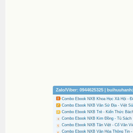
39    Toàn Văn Di Chúc Của Chủ T
40    Tuyển Tập Thơ Nhạc Về Bác 
41    Việt Nam Đẹp Nhất Có Tên B
42    Việt Nam Đẹp Nhất Có Tên B
43    Về Vấn Đề Học Tập (NXB Trẻ
44    Vừa Đi Đường Vừa Kể Chuyện
45    Vừa Đi Đường Vừa Kể Chuyện
46    Đại Tướng Võ Nguyên Giáp-N
47    Đại Tướng Võ Nguyên Giáp-N
48    Đặc Sắc Văn Hóa Hồ Chí Min
49    Đặc Sắc Văn Hóa Hồ Chí Min
50    Đến Với Tư Tưởng Hồ Chí Mi
51    Đời Sống Mới (NXB Trẻ 2004
Zalo/Viber: 0944625325 | buihuuhan
Combo Ebook NXB Khoa Học Xã Hội - Đ
Combo Ebook NXB Văn Sử Địa - Việt S
Combo Ebook NXB Trẻ - Kiến Thức Bác
Combo Ebook NXB Kim Đồng - Tủ Sách 
Combo Ebook NXB Tân Việt - Cổ Văn Vi
Combo Ebook NXB Văn Hóa Thông Tin - 