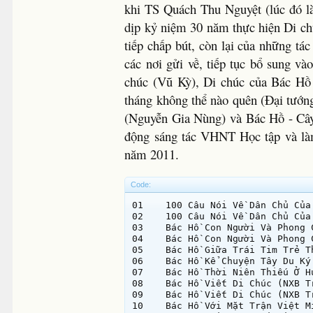
khi TS Quách Thu Nguyệt (lúc đó l
dịp kỷ niệm 30 năm thực hiện Di ch
tiếp chấp bút, còn lại của những tá
các nơi gửi về, tiếp tục bổ sung v
chúc (Vũ Kỳ), Di chúc của Bác Hồ
tháng không thể nào quên (Đại tướ
(Nguyễn Gia Nùng) và Bác Hồ - Cây 
động sáng tác VHNT Học tập và là
năm 2011.
Code:
01    100 Câu Nói Về Dân Chủ Của
02    100 Câu Nói Về Dân Chủ Của
03    Bác Hồ Con Người Và Phong 
04    Bác Hồ Con Người Và Phong 
05    Bác Hồ Giữa Trái Tim Trẻ T
06    Bác Hồ Kể Chuyện Tây Du Ký
07    Bác Hồ Thời Niên Thiếu Ở H
08    Bác Hồ Viết Di Chúc (NXB T
09    Bác Hồ Viết Di Chúc (NXB T
10    Bác Hồ Với Mặt Trận Việt M