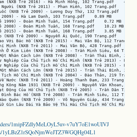
am (NXB Trẻ 2016) - Hà Minh Hồng, 102 Trang.pdf    4.38 M
 Người (NXB Trẻ 2011) - Phan Hiền, 102 Trang.pdf    9.27 
uốc (NXB Trẻ 2009) - Lương Duy Thứ, 132 Trang.pdf    0.89
 2009) - Hà Lam Danh, 103 Trang.pdf    0.89 MB

ẻ 1999) - Đoàn Minh Tuấn, 154 Trang.pdf    0.72 MB

ẻ 2008) - Đoàn Minh Tuấn, 168 Trang.pdf    10.23 MB

ẻ 2015) - Đoàn Minh Tuấn, 168 Trang.pdf    3.85 MB

p (NXB Trẻ 2009) - Nguyễn Ái Quốc, 190 Trang.pdf    1.06 
ao Với Bác Hồ (NXB Trẻ 2015) - Mai Văn Bộ, 112 Trang.pdf 
hí Minh (NXB Trẻ 2011) - Mai Văn Bộ, 428 Trang.pdf    6.0
nh Ở Kim Liên (NXB Trẻ 2008) - Trần Minh Siêu, 64 Trang.p
h Một Nhân Cách Lớn (NXB Trẻ 2008) - Trần Thái Bình, 258 
ự Nghiệp Của Chủ Tịch Hồ Chí Minh (NXB Trẻ 2013) - Nhiều 
ự Nghiệp Của Chủ Tịch Hồ Chí Minh (NXB Trẻ 2015) - Nhiều 
Một Nhân Cách Lớn (NXB Trẻ 2015) - Trần Thái Bình, 264 Tr
 Tịch Hồ Chí Minh (NXB Trẻ 2004) - Đào Thản, 219 Trang.pd
Về Nước (NXB Trẻ 2011) - Hoàng Thanh Đạm, 233 Trang.pdf  
ng Kông Năm 1931 (NXB Trẻ 2009) - Nguyễn Văn Khoan, 133 T
ạt Động Của Hồ Chủ Tịch (NXB Trẻ 2005) - Trần Dân Tiên, 1
 Đình Bác Hồ (NXB Trẻ 2008) - Trần Minh Siêu, 112 Trang.p
Nào Quên (NXB Trẻ 2009) - Võ Nguyên Giáp, 434 Trang.pdf  
iữ Gìn Lâu Dài Và Bảo Vệ Thi Hài Chủ Tịch Hồ Chí Minh (N
, Quét Sạch Chủ Nghĩa Cá Nhân (NXB Trẻ 2011) - Hồ Chí Min
ịch Hồ Chí Minh (NXB Trẻ 2015) - Trần Minh Siêu, 133 Tran
Trẻ 2011) - Hồ Chí Minh, 120 Trang.pdf    2.32 MB

/0/folders/1mipFZdlyMeLOyL5uv-v7uY7oE1woUIVJ
B Trẻ 2008) - Ngọc Châu, 206 Trang.pdf    0.78 MB

g Tham Ô Lãng Phí, Chống Bệnh Quan Liêu (NXB Trẻ 2005) - 
folders/1yLBzZ1rSQoNjmWeJTZ3WGQHg04L1
g Tham Ô Lãng Phí, Chống Bệnh Quan Liêu (NXB Trẻ 2011) - 