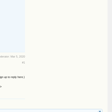
oderator:
Mar 5, 2020
#1
ign up to reply here.)
>