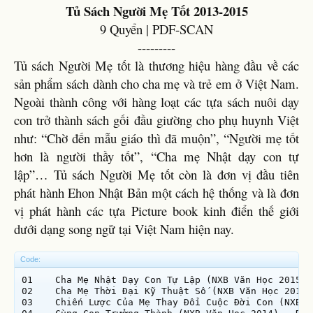
Tủ Sách Người Mẹ Tốt 2013-2015
9 Quyển | PDF-SCAN
---------​
Tủ sách Người Mẹ tốt là thương hiệu hàng đầu về các
sản phẩm sách dành cho cha mẹ và trẻ em ở Việt Nam.
Ngoài thành công với hàng loạt các tựa sách nuôi dạy
con trở thành sách gối đầu giường cho phụ huynh Việt
như: “Chờ đến mẫu giáo thì đã muộn”, “Người mẹ tốt
hơn là người thầy tốt”, “Cha mẹ Nhật dạy con tự
lập”… Tủ sách Người Mẹ tốt còn là đơn vị đầu tiên
phát hành Ehon Nhật Bản một cách hệ thống và là đơn
vị phát hành các tựa Picture book kinh điển thế giới
dưới dạng song ngữ tại Việt Nam hiện nay.
Code:
01    Cha Mẹ Nhật Dạy Con Tự Lập (NXB Văn Học 2015) 
02    Cha Mẹ Thời Đại Kỹ Thuật Số (NXB Văn Học 2015)
03    Chiến Lược Của Mẹ Thay Đổi Cuộc Đời Con (NXB V