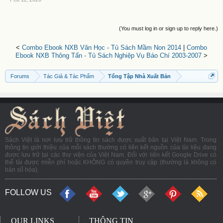
(You must log in or sign up to reply here.)
<
Combo Ebook NXB Văn Học - Tủ Sách Mầm Non 2014
|
Combo
Ebook NXB Thông Tấn - Tủ Sách Nghiệp Vụ Báo Chí 2003-2007
>
Forums
Tác Giả & Tác Phẩm
Tổng Tập Nhà Xuất Bản
Sách Việt là nơi lưu trữ thông tin sách được xuất bản tại Việt Nam. Trong
thông tin giới thiệu của mỗi sách thường có liên kết nguồn của tài liệu đang
được lưu trữ tại các thư viện của Việt Nam. Đối với liên kết Google Drive có
thể tải được miễn phí hoặc KHÔNG có quyền truy cập (thường là không có
bản số hóa).
FOLLOW US
OUR LINKS
THÔNG TIN