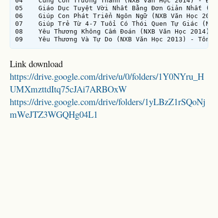
04    Cùng Con Trưởng Thành (NXB Văn Học 2014) - Đôn
05    Giáo Dục Tuyệt Vời Nhất Bằng Đơn Giản Nhất (NX
06    Giúp Con Phát Triển Ngôn Ngữ (NXB Văn Học 2015
07    Giúp Trẻ Từ 4-7 Tuổi Có Thói Quen Tự Giác (NXB
08    Yêu Thương Không Cấm Đoán (NXB Văn Học 2014) -
Link download
https://drive.google.com/drive/u/0/folders/1Y0NYru_H
UMXmzttdItq75cJAi7ARBOxW
https://drive.google.com/drive/folders/1yLBzZ1rSQoNj
mWeJTZ3WGQHg04L1