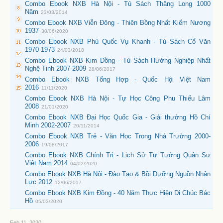
Combo Ebook NXB Hà Nội - Tủ Sách Thăng Long 1000
Năm
23/03/2014
Combo Ebook NXB Viễn Đông - Thiên Bồng Nhất Kiếm Nương
1937
30/06/2020
Combo Ebook NXB Phủ Quốc Vụ Khanh - Tủ Sách Cổ Văn
1970-1973
24/03/2018
Combo Ebook NXB Kim Đồng - Tủ Sách Hướng Nghiệp Nhất
Nghệ Tinh 2007-2009
28/06/2017
Combo Ebook NXB Tổng Hợp - Quốc Hội Việt Nam
2016
11/11/2020
Combo Ebook NXB Hà Nội - Tự Học Công Phu Thiếu Lâm
2008
21/01/2020
Combo Ebook NXB Đại Học Quốc Gia - Giải thưởng Hồ Chí
Minh 2002-2007
20/11/2014
Combo Ebook NXB Trẻ - Văn Học Trong Nhà Trường 2000-
2006
19/08/2017
Combo Ebook NXB Chính Trị - Lịch Sử Tư Tưởng Quân Sự
Việt Nam 2014
04/02/2020
Combo Ebook NXB Hà Nội - Đào Tạo & Bồi Dưỡng Nguồn Nhân
Lực 2012
12/06/2017
Combo Ebook NXB Kim Đồng - 40 Năm Thực Hiện Di Chúc Bác
Hồ
05/03/2020
Feb 11, 2020