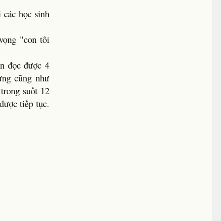
i các học sinh
ọng "con tôi
ạn đọc được 4
ưng cũng như
 trong suốt 12
được tiếp tục.