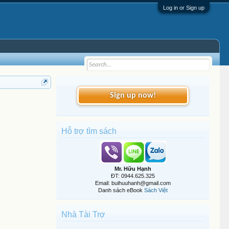
Log in or Sign up
Sign up now!
Hỗ trợ tìm sách
Mr. Hữu Hạnh
ĐT: 0944.625.325
Email: buihuuhanh@gmail.com
Danh sách eBook
Sách Việt
Nhà Tài Trợ