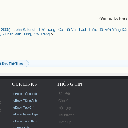
(You must log in or s
2005) - John Kalench, 107 Trang
|
Cơ Hội Và Thách Thức Đối Với Vùng Dân
y - Phan Văn Hùng, 339 Trang
>
ể Dục Thể Thao
OUR LINKS
THÔNG TIN
Bản Đồ
eBook Tiếng Việt
g
eBook Tiếng Anh
Góp Ý
g
eBook Tạp Chí
Nội Quy
ó
ó
eBook Ngoại Ngữ
Thị trường
eBook Tặng Kèm
Trợ giúp