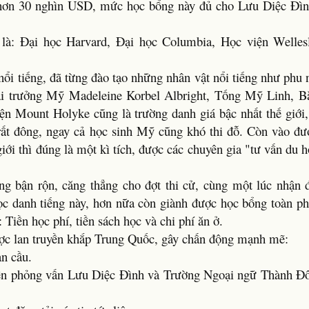
ơn 30 nghìn USD, mức học bổng này đủ cho Lưu Diệc Đình
 là: Đại học Harvard, Đại học Columbia, Học viện Welles
nổi tiếng, đã từng đào tạo những nhân vật nổi tiếng như phu
oại trưởng Mỹ Madeleine Korbel Albright, Tống Mỹ Linh, 
ện Mount Holyke cũng là trường danh giá bậc nhất thế giới
 rất đông, ngay cả học sinh Mỹ cũng khó thi đỗ. Còn vào đư
ới thì đúng là một kì tích, được các chuyên gia "tư vấn du h
g bận rộn, căng thẳng cho đợt thi cử, cùng một lúc nhận 
học danh tiếng này, hơn nữa còn giành được học bổng toàn p
 Tiền học phí, tiền sách học và chi phí ăn ở.
ược lan truyền khắp Trung Quốc, gây chấn động mạnh mẽ:
àn cầu.
ến phỏng vấn Lưu Diệc Đình và Trường Ngoại ngữ Thành Đô