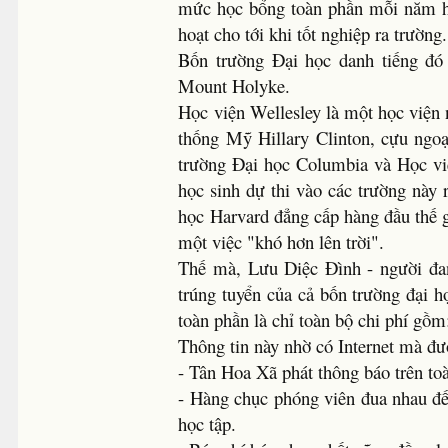
mức học bổng toàn phần mỗi năm h
hoạt cho tới khi tốt nghiệp ra trường.
Bốn trường Đại học danh tiếng đó
Mount Holyke.
Học viện Wellesley là một học viện 
thống Mỹ Hillary Clinton, cựu ng
trường Đại học Columbia và Học vi
học sinh dự thi vào các trường này
học Harvard đẳng cấp hàng đầu thế gi
một việc "khó hơn lên trời".
Thế mà, Lưu Diệc Đình - người đan
trúng tuyển của cả bốn trường đại 
toàn phần là chỉ toàn bộ chi phí gồm:
Thông tin này nhờ có Internet mà đ
- Tân Hoa Xã phát thông báo trên to
- Hàng chục phóng viên đua nhau đ
học tập.