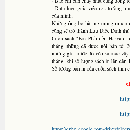
- Báo chí bán chạy nhất cũng đồng loạ
- Rất nhiều giáo viên các trường tr
của mình.
Những ông bố bà mẹ mong muốn con
cũng sẽ trở thành Lưu Diệc Đình thứ
Cuốn sách "Em Phải đến Harvard họ
tháng những đã được nối bản tới 
những giọt nước đổ vào sa mạc vậy, 
tháng, khi số lượng sách in lên đến
Số lượng bản in của cuốn sách tính c
e
http
http
https://drive.google.com/drive/