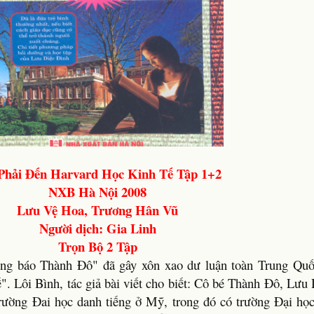
hải Đến Harvard Học Kinh Tế Tập 1+2
NXB Hà Nội 2008
Lưu Vệ Hoa, Trương Hân Vũ
Người dịch: Gia Linh
Trọn Bộ 2 Tập
ng báo Thành Đô" đã gây xôn xao dư luận toàn Trung Quốc
 Lôi Bình, tác giả bài viết cho biết: Cô bé Thành Đô, Lưu 
trường Đai học danh tiếng ở Mỹ, trong đó có trường Đại học