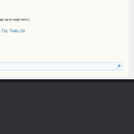
ign up to reply here.)
 Tộc Thiểu Số