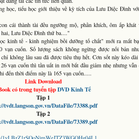
t đăng tải các tin tức liên quan.
ung học, tiểu học giới thiệu về kỳ tích của Lưu Diệc Đình vớ
 cái thành tài đều ngưỡng mộ, phần khích, ôm ấp khát v
 hai, Lưu Diệc Đình thứ ba...."
c kinh tế - kinh nghiệm bồi dưỡng tố chất" mới ra mắt b
30 vạn cuốn. Số lượng sách không ngừng được nối bản nh
chỉ không lâu sau đã được tiêu thụ hết. Cơn sốt này kéo dài
 126 vạn cuốn thì tần uất in mới bắt đầu giảm nhẹ nhưng vẫn 
hi đến thời điểm này là 165 vạn cuốn.....
Link Download
Book có trong tuyển tập
DVD
Kinh Tế
Tập 1
://tvdt.langson.gov.vn/DataFile/73388.pdf
Tập 2
://tvdt.langson.gov.vn/DataFile/73389.pdf
folders/1yLBzZ1rSQoNjmWeJTZ3WGQHg04L1