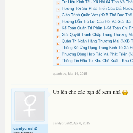
Tư Liệu Kinh Tế - Xã Hội 64 Tỉnh Và Th
Hướng Tới Sự Phát Triển Của Đất Nước
Giáo Trình Quần Vợt (NXB Thể Dục Thể 
Hướng Dẫn Trả Lời Câu Hỏi Và Giải Bài
Kế Toán Quản Trị Phần 1-Kế Toán Chi P
Giải Quyết Tranh Chấp Trong Thương Mại
Quản Trị Ngân Hàng Thương Mại (NXB Tà
Thống Kê Ứng Dụng Trong Kinh Tế-Xã Hộ
Phương Đông Hợp Tác Và Phát Triển (NX
Thông Tin Đầu Tư Khu Chế Xuất - Khu 
quanh.bv
,
Mar 14, 2015
Up lên cho các bạn dễ xem nhá
candycrush2
,
Apr 6, 2015
candycrush2