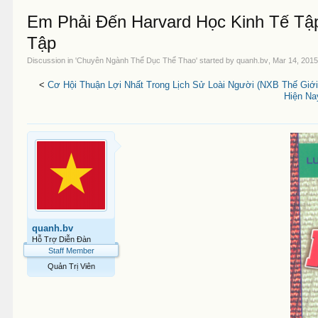
Em Phải Đến Harvard Học Kinh Tế Tập
Tập
Discussion in '
Chuyên Ngành Thể Dục Thể Thao
' started by
quanh.bv
,
Mar 14, 201
<
Cơ Hội Thuận Lợi Nhất Trong Lịch Sử Loài Người (NXB Thế Giới 
Hiện Na
quanh.bv
Hỗ Trợ Diễn Đàn
Staff Member
Quản Trị Viên