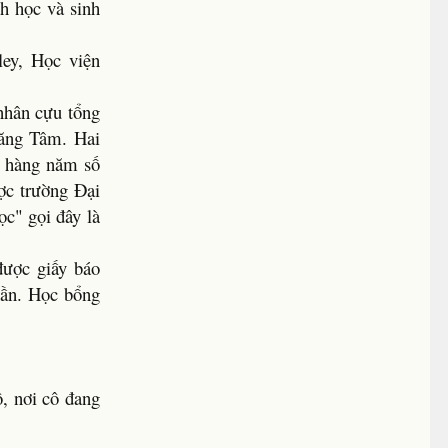
 học và sinh
ley, Học viện
 nhân cựu tổng
Băng Tâm. Hai
, hàng năm số
ợc trường Đại
ọc" gọi đây là
được giấy báo
hần. Học bổng
, nơi cô đang