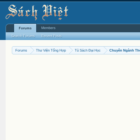
Members
Forums
Search Forums
Recent Posts
Forums
Thư Viện Tổng Hợp
Tủ Sách Đại Học
Chuyên Ngành Th