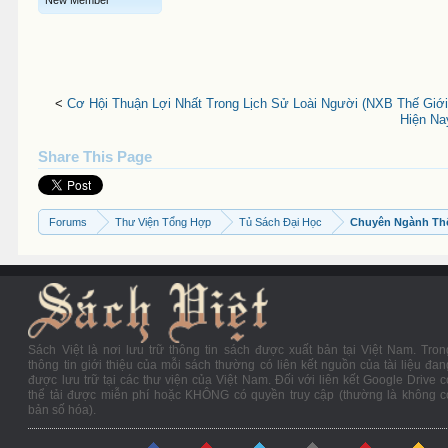
New Member
<
Cơ Hội Thuận Lợi Nhất Trong Lịch Sử Loài Người (NXB Thế Giới 
Hiện Na
Share This Page
Forums
Thư Viện Tổng Hợp
Tủ Sách Đại Học
Chuyên Ngành Th
Sách Việt là nơi lưu trữ thông tin sách được xuất bản tại Việt Nam. Tron
thông tin giới thiệu của mỗi sách thường có liên kết nguồn của tài liệu đan
được lưu trữ tại các thư viện của Việt Nam. Đối với liên kết Google Drive c
thể tải được miễn phí hoặc KHÔNG có quyền truy cập (thường là không c
bản số hóa).