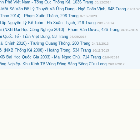
ành Phố Việt Nam - Tổng Cục Thống Kê, 1036 Trang
05/12/2014
-Một Số Vấn Đề Lý Thuyết Và Ứng Dụng - Ngô Doãn Vịnh, 648 Trang
01/11/2
Thao 2014) - Phạm Xuân Thành, 296 Trang
07/09/2023
 Tập Nguyên Lý Kế Toán - Hà Xuân Thạch, 219 Trang
20/12/2014
hí (NXB Đại Học Công Nghiệp 2010) - Phạm Văn Dược, 426 Trang
04/10/2015
 Quốc Tế - Trần Việt Dũng, 53 Trang
26/05/2015
i Chính 2010) - Trường Quang Thông, 200 Trang
24/12/2013
i (NXB Thống Kê 2008) - Hoàng Trọng, 534 Trang
16/11/2015
B Đại Học Quốc Gia 2003) - Mai Ngọc Chừ, 714 Trang
02/04/2014
Công Nghiệp- Khu Kinh Tế Vùng Đồng Bằng Sông Cửu Long
29/11/2017