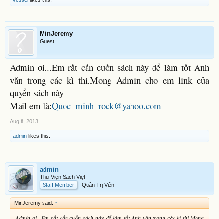
MinJeremy
Guest
Admin ơi...Em rất cần cuốn sách này để làm tốt Anh
văn trong các kì thi.Mong Admin cho em link của
quyển sách này
Mail em là:
Quoc_minh_rock@yahoo.com
Aug 8, 2013
admin
likes this.
admin
Thư Viện Sách Việt
Staff Member
Quản Trị Viên
MinJeremy said:
↑
Admin ơi...Em rất cần cuốn sách này để làm tốt Anh văn trong các kì thi.Mong