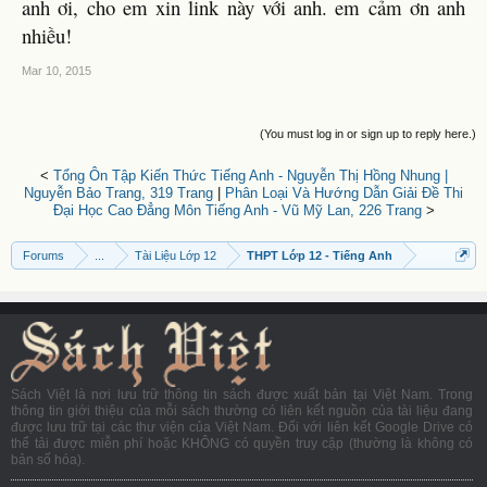
anh ơi, cho em xin link này với anh. em cảm ơn anh
nhiều!
Mar 10, 2015
(You must log in or sign up to reply here.)
<
Tổng Ôn Tập Kiến Thức Tiếng Anh - Nguyễn Thị Hồng Nhung |
Nguyễn Bảo Trang, 319 Trang
|
Phân Loại Và Hướng Dẫn Giải Đề Thi
Đại Học Cao Đẳng Môn Tiếng Anh - Vũ Mỹ Lan, 226 Trang
>
Forums
...
Tài Liệu Lớp 12
THPT Lớp 12 - Tiếng Anh
Sách Việt là nơi lưu trữ thông tin sách được xuất bản tại Việt Nam. Trong
thông tin giới thiệu của mỗi sách thường có liên kết nguồn của tài liệu đang
được lưu trữ tại các thư viện của Việt Nam. Đối với liên kết Google Drive có
thể tải được miễn phí hoặc KHÔNG có quyền truy cập (thường là không có
bản số hóa).