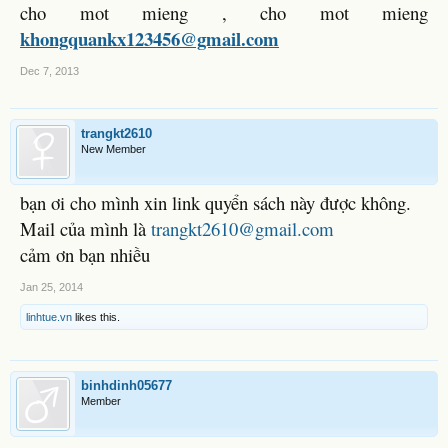
cho mot mieng , cho mot mieng
khongquankx123456@gmail.com
Dec 7, 2013
trangkt2610
New Member
bạn ơi cho mình xin link quyển sách này được không.
Mail của mình là
trangkt2610@gmail.com
cảm ơn bạn nhiều
Jan 25, 2014
linhtue.vn
likes this.
binhdinh05677
Member