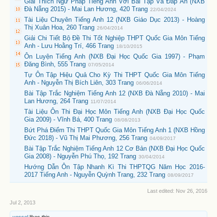
Giải Thích Ngữ Pháp Tiếng Anh Với Bài Tập Và Đáp Án (NXB
Đà Nẵng 2015) - Mai Lan Hương, 420 Trang
22/04/2024
Tài Liệu Chuyên Tiếng Anh 12 (NXB Giáo Dục 2013) - Hoàng
Thị Xuân Hoa, 260 Trang
26/04/2014
Giải Chi Tiết Bộ Đề Thi Tốt Nghiệp THPT Quốc Gia Môn Tiếng
Anh - Lưu Hoằng Trí, 466 Trang
18/10/2015
Ôn Luyện Tiếng Anh (NXB Đại Học Quốc Gia 1997) - Phạm
Đăng Bình, 555 Trang
07/05/2014
Tự Ôn Tập Hiệu Quả Cho Kỳ Thi THPT Quốc Gia Môn Tiếng
Anh - Nguyễn Thị Bích Liên, 303 Trang
06/06/2014
Bài Tập Trắc Nghiệm Tiếng Anh 12 (NXB Đà Nẵng 2010) - Mai
Lan Hương, 264 Trang
11/07/2014
Tài Liệu Ôn Thi Đại Học Môn Tiếng Anh (NXB Đại Học Quốc
Gia 2009) - Vĩnh Bá, 400 Trang
08/08/2013
Bứt Phá Điểm Thi THPT Quốc Gia Môn Tiếng Anh 1 (NXB Hồng
Đức 2018) - Vũ Thị Mai Phương, 256 Trang
04/09/2017
Bài Tập Trắc Nghiệm Tiếng Anh 12 Cơ Bản (NXB Đại Học Quốc
Gia 2008) - Nguyễn Phú Thọ, 192 Trang
30/04/2014
Hướng Dẫn Ôn Tập Nhanh Kì Thi THPTQG Năm Học 2016-
2017 Tiếng Anh - Nguyễn Quỳnh Trang, 232 Trang
08/09/2017
Last edited:
Nov 26, 2016
Jul 2, 2013
vessel
likes this.