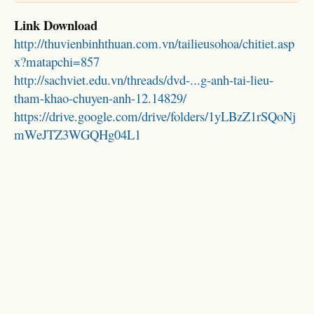
Link Download
http://thuvienbinhthuan.com.vn/tailieusohoa/chitiet.asp
x?matapchi=857
http://sachviet.edu.vn/threads/dvd-...g-anh-tai-lieu-
tham-khao-chuyen-anh-12.14829/
https://drive.google.com/drive/folders/1yLBzZ1rSQoNj
mWeJTZ3WGQHg04L1