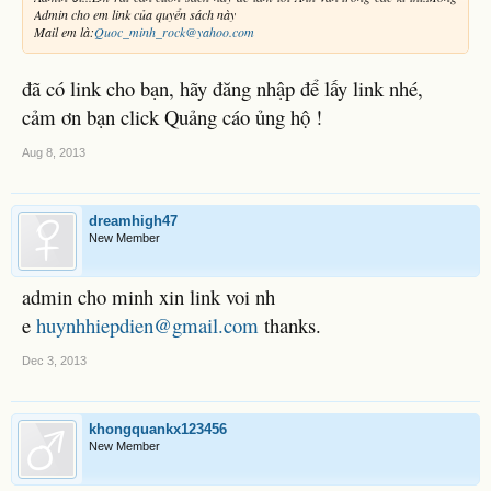
Admin cho em link của quyển sách này
Mail em là:
Quoc_minh_rock@yahoo.com
đã có link cho bạn, hãy đăng nhập để lấy link nhé,
cảm ơn bạn click Quảng cáo ủng hộ !
Aug 8, 2013
dreamhigh47
New Member
admin cho minh xin link voi nh
e
huynhhiepdien@gmail.com
thanks.
Dec 3, 2013
khongquankx123456
New Member