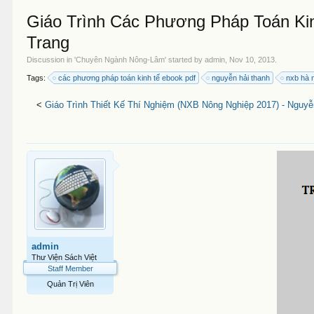
Giáo Trình Các Phương Pháp Toán Kin
Trang
Discussion in '
Chuyên Ngành Nông-Lâm
' started by
admin
,
Nov 10, 2013
.
Tags:
các phương pháp toán kinh tế ebook pdf
nguyễn hải thanh
nxb hà 
<
Giáo Trình Thiết Kế Thí Nghiệm (NXB Nông Nghiệp 2017) - Nguyễ
admin
Thư Viện Sách Việt
Staff Member
Quản Trị Viên