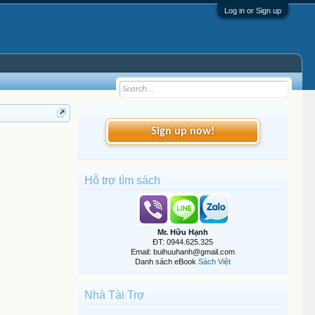
Log in or Sign up
Sign up now!
Hỗ trợ tìm sách
Mr. Hữu Hạnh
ĐT: 0944.625.325
Email: buihuuhanh@gmail.com
Danh sách eBook
Sách Việt
Nhà Tài Trợ