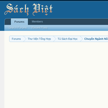
Members
Forums
Search Forums
Recent Posts
Forums
Thư Viện Tổng Hợp
Tủ Sách Đại Học
Chuyên Ngành N