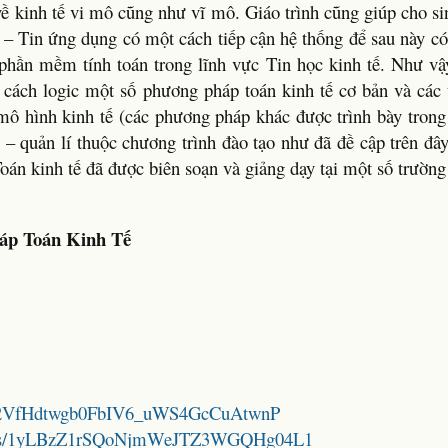
 về kinh tế vi mô cũng như vĩ mô. Giáo trình cũng giúp cho s
 – Tin ứng dụng có một cách tiếp cận hệ thống để sau này có
 phần mềm tính toán trong lĩnh vực Tin học kinh tế. Như vậ
ột cách logic một số phương pháp toán kinh tế cơ bản và cá
 mô hình kinh tế (các phương pháp khác được trình bày tron
ế – quản lí thuộc chương trình đào tạo như đã đề cập trên đâ
Toán kinh tế đã được biên soạn và giảng dạy tại một số trường
áp Toán Kinh Tế
/1XRi2VfHdtwgb0FbIV6_uWS4GcCuAtwnP
folders/1yLBzZ1rSQoNjmWeJTZ3WGQHg04L1