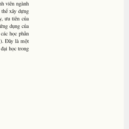
inh viên ngành
 thể xây dựng
y, ưu tiên của
c ứng dụng của
g các học phần
y). Đây là một
 đại học trong