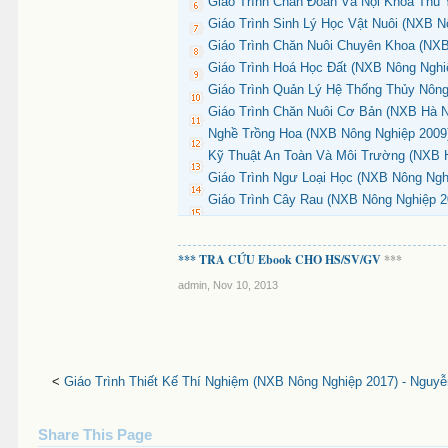
Giáo Trình Chẩn Đoán Và Nội Khoa Thú 
Giáo Trình Sinh Lý Học Vật Nuôi (NXB N
Giáo Trình Chăn Nuôi Chuyên Khoa (NXB
Giáo Trình Hoá Học Đất (NXB Nông Nghi
Giáo Trình Quản Lý Hệ Thống Thủy Nông
Giáo Trình Chăn Nuôi Cơ Bản (NXB Hà N
Nghề Trồng Hoa (NXB Nông Nghiệp 2009) 
Kỹ Thuật An Toàn Và Môi Trường (NXB H
Giáo Trình Ngư Loại Học (NXB Nông Nghi
Giáo Trình Cây Rau (NXB Nông Nghiệp 2
*** TRA CỨU Ebook CHO HS/SV/GV
***
admin
,
Nov 10, 2013
<
Giáo Trình Thiết Kế Thí Nghiệm (NXB Nông Nghiệp 2017) - Nguyễ
Share This Page