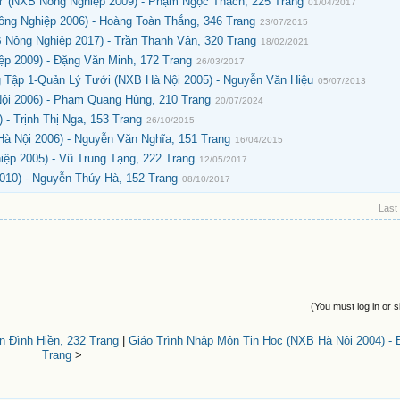
Y (NXB Nông Nghiệp 2009) - Phạm Ngọc Thạch, 225 Trang
01/04/2017
ông Nghiệp 2006) - Hoàng Toàn Thắng, 346 Trang
23/07/2015
 Nông Nghiệp 2017) - Trần Thanh Vân, 320 Trang
18/02/2021
ệp 2009) - Đặng Văn Minh, 172 Trang
26/03/2017
 Tập 1-Quản Lý Tưới (NXB Hà Nội 2005) - Nguyễn Văn Hiệu
05/07/2013
ội 2006) - Phạm Quang Hùng, 210 Trang
20/07/2024
- Trịnh Thị Nga, 153 Trang
26/10/2015
à Nội 2006) - Nguyễn Văn Nghĩa, 151 Trang
16/04/2015
ệp 2005) - Vũ Trung Tạng, 222 Trang
12/05/2017
010) - Nguyễn Thúy Hà, 152 Trang
08/10/2017
Last
(You must log in or s
n Đình Hiền, 232 Trang
|
Giáo Trình Nhập Môn Tin Học (NXB Hà Nội 2004) - 
Trang
>