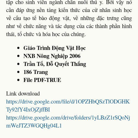
tập cho sinh viên ngành chăn nuôi thú y. Bởi vậy nó
cần đáp ứng nền tảng kiến thức của cử nhân sinh học
về cấu tạo tế bào động vật, về những đặc trưng cũng
như về chức năng và tác dụng của các thành phần hình
thái, tổ chức và hóa học của chúng.
Giáo Trình Động Vật Học
NXB Nông Nghiệp 2006
Trần Tố, Đỗ Quyết Thắng
186 Trang
File PDF-TRUE
Link download
https://drive.google.com/file/d/1OPZHbQSzTlODGHK
Ty92fY4IxOjZjffBI
https://drive.google.com/drive/folders/1yLBzZ1rSQoNj
mWeJTZ3WGQHg04L1