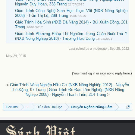
Nguyễn Duy Hoan, 338 Trang
21/07/2015
Giáo Trình Công Nghệ Sinh Học Thực Vật (NXB Nông Nghiệp
2008) - Trần Thị Lệ, 288 Trang
19/07/2015
Giáo Trình Hóa Sinh (NXB Đà Nẵng 2014) - Bùi Xuân Đồng, 201
Trang
20/08/2017
Giáo Trình Phương Pháp Thí Nghiệm Trong Chăn Nuôi-Thú Y
(NXB Nông Nghiệp 2018) - Trương Hữu Dũng
18/02/2021
Last edited by a moderator:
Sep 25, 2022
May 24, 2015
(You must log in or sign up to reply here.)
<
Giáo Trình Nông Nghiệp Hữu Cơ (NXB Nông Nghiệp 2012) - Nguyễn
Thế Đặng, 97 Trang
|
Giáo Trình Đo Đạc Lâm Nghiệp (NXB Nông
Nghiệp 2008) - Nguyễn Thanh Tiến, 214 Trang
>
Forums
...
Tủ Sách Đại Học
Chuyên Ngành Nông-Lâm