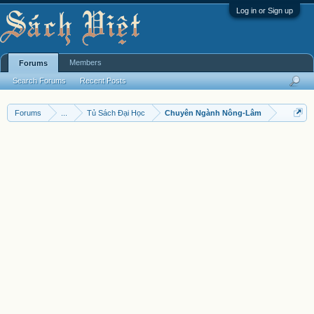
Log in or Sign up
Members
Forums
Search Forums
Recent Posts
Forums
...
Tủ Sách Đại Học
Chuyên Ngành Nông-Lâm