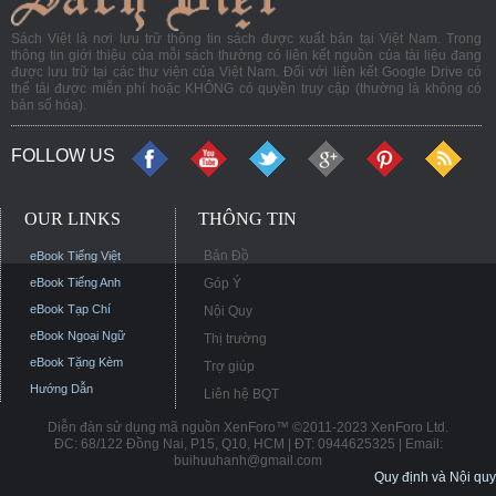
Sách Việt là nơi lưu trữ thông tin sách được xuất bản tại Việt Nam. Trong
thông tin giới thiệu của mỗi sách thường có liên kết nguồn của tài liệu đang
được lưu trữ tại các thư viện của Việt Nam. Đối với liên kết Google Drive có
thể tải được miễn phí hoặc KHÔNG có quyền truy cập (thường là không có
bản số hóa).
FOLLOW US
OUR LINKS
THÔNG TIN
Bản Đồ
eBook Tiếng Việt
eBook Tiếng Anh
Góp Ý
eBook Tạp Chí
Nội Quy
eBook Ngoại Ngữ
Thị trường
eBook Tặng Kèm
Trợ giúp
Hướng Dẫn
Liên hệ BQT
Diễn đàn sử dụng mã nguồn XenForo™ ©2011-2023 XenForo Ltd.
ĐC: 68/122 Đồng Nai, P15, Q10, HCM | ĐT: 0944625325 | Email:
buihuuhanh@gmail.com
Quy định và Nội quy