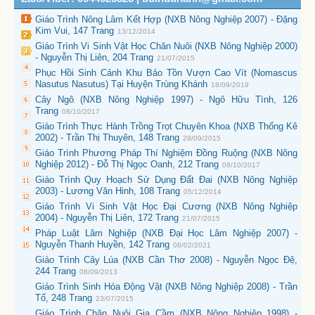
Giáo Trình Nông Lâm Kết Hợp (NXB Nông Nghiệp 2007) - Đặng
Kim Vui, 147 Trang
13/12/2014
Giáo Trình Vi Sinh Vật Học Chăn Nuôi (NXB Nông Nghiệp 2000)
- Nguyễn Thị Liên, 204 Trang
21/07/2015
Phục Hồi Sinh Cảnh Khu Bảo Tồn Vượn Cao Vít (Nomascus
Nasutus Nasutus) Tại Huyện Trùng Khánh
18/09/2019
Cây Ngô (NXB Nông Nghiệp 1997) - Ngô Hữu Tình, 126
Trang
08/10/2017
Giáo Trình Thực Hành Trồng Trọt Chuyên Khoa (NXB Thống Kê
2002) - Trần Thị Thuyên, 148 Trang
29/09/2015
Giáo Trình Phương Pháp Thí Nghiệm Đồng Ruộng (NXB Nông
Nghiệp 2012) - Đỗ Thị Ngọc Oanh, 212 Trang
08/10/2017
Giáo Trình Quy Hoạch Sử Dụng Đất Đai (NXB Nông Nghiệp
2003) - Lương Văn Hinh, 108 Trang
05/12/2014
Giáo Trình Vi Sinh Vật Học Đại Cương (NXB Nông Nghiệp
2004) - Nguyễn Thị Liên, 172 Trang
21/07/2015
Pháp Luật Lâm Nghiệp (NXB Đại Học Lâm Nghiệp 2007) -
Nguyễn Thanh Huyền, 142 Trang
08/02/2021
Giáo Trình Cây Lúa (NXB Cần Thơ 2008) - Nguyễn Ngọc Đệ,
244 Trang
08/09/2013
Giáo Trình Sinh Hóa Động Vật (NXB Nông Nghiệp 2008) - Trần
Tố, 248 Trang
23/07/2015
Giáo Trình Chăn Nuôi Gia Cầm (NXB Nông Nghiệp 1998) -