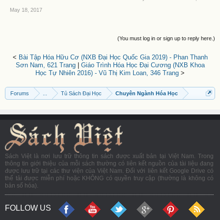
May 18, 2017
(You must log in or sign up to reply here.)
<
Bài Tập Hóa Hữu Cơ (NXB Đại Học Quốc Gia 2019) - Phan Thanh
Sơn Nam, 621 Trang
|
Giáo Trình Hóa Học Đại Cương (NXB Khoa
Học Tự Nhiên 2016) - Vũ Thị Kim Loan, 346 Trang
>
Forums
...
Tủ Sách Đại Học
Chuyên Ngành Hóa Học
Sách Việt là nơi lưu trữ thông tin sách được xuất bản tại Việt Nam. Trong
thông tin giới thiệu của mỗi sách thường có liên kết nguồn của tài liệu đang
được lưu trữ tại các thư viện của Việt Nam. Đối với liên kết Google Drive có
thể tải được miễn phí hoặc KHÔNG có quyền truy cập (thường là không có
bản số hóa).
FOLLOW US