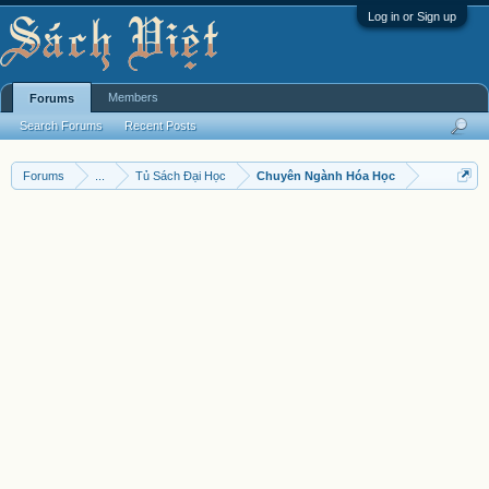
Log in or Sign up
Members
Forums
Search Forums
Recent Posts
Forums
...
Tủ Sách Đại Học
Chuyên Ngành Hóa Học