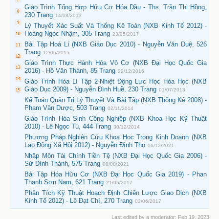
Giáo Trình Tổng Hợp Hữu Cơ Hóa Dầu - Ths. Trần Thị Hồng,
230 Trang
14/08/2013
Lý Thuyết Xác Suất Và Thống Kê Toán (NXB Kinh Tế 2012) -
Hoàng Ngọc Nhậm, 305 Trang
23/05/2017
Bài Tập Hoá Lí (NXB Giáo Dục 2010) - Nguyễn Văn Duệ, 526
Trang
12/05/2015
Giáo Trình Thực Hành Hóa Vô Cơ (NXB Đại Học Quốc Gia
2016) - Hồ Văn Thành, 85 Trang
22/12/2016
Giáo Trình Hóa Lí Tập 2-Nhiệt Động Lực Học Hóa Học (NXB
Giáo Dục 2009) - Nguyễn Đình Huề, 230 Trang
01/07/2013
Kế Toán Quản Trị Lý Thuyết Và Bài Tập (NXB Thống Kê 2008) -
Phạm Văn Dược, 503 Trang
02/11/2014
Giáo Trình Hóa Sinh Công Nghiệp (NXB Khoa Học Kỹ Thuật
2010) - Lê Ngọc Tú, 444 Trang
30/12/2014
Phương Pháp Nghiên Cứu Khoa Học Trong Kinh Doanh (NXB
Lao Động Xã Hội 2012) - Nguyễn Đình Thọ
06/12/2021
Nhập Môn Tài Chính Tiền Tệ (NXB Đại Học Quốc Gia 2006) -
Sử Đình Thành, 575 Trang
08/08/2021
Bài Tập Hóa Hữu Cơ (NXB Đại Học Quốc Gia 2019) - Phan
Thanh Sơn Nam, 621 Trang
21/05/2017
Phân Tích Kỹ Thuật Hoạch Định Chiến Lược Giao Dịch (NXB
Kinh Tế 2012) - Lê Đạt Chí, 270 Trang
03/06/2017
Last edited by a moderator:
Feb 19, 2023