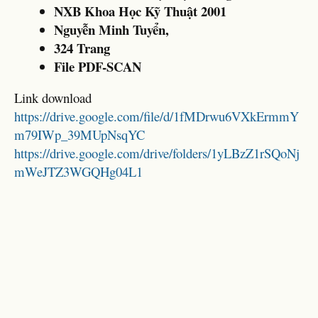
NXB Khoa Học Kỹ Thuật 2001
Nguyễn Minh Tuyển,
324 Trang
File PDF-SCAN
Link download
https://drive.google.com/file/d/1fMDrwu6VXkErmmY
m79IWp_39MUpNsqYC
https://drive.google.com/drive/folders/1yLBzZ1rSQoNj
mWeJTZ3WGQHg04L1