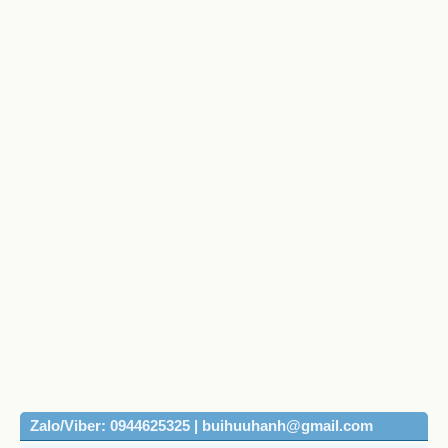
Zalo/Viber: 0944625325 | buihuuhanh@gmail.com