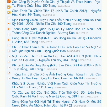
Các Công Ty Xuyên Quốc Gia Lý Thuyết Và Thực Hành - Pgs.
Ts. Phùng Xuân Nhạ, 180 Trang
13/11/2013
Giáo Trình Tài Chính Tiền Tệ (NXB Tài Chính 2012) - Nguyễn
Hòa Nhân, 344 Trang
03/10/2015
Định Hướng Chiến Lược Phát Triển Kinh Tế Vùng Nam Bộ Thời
Kỳ 1991 - 2000 - Nhiều Tác Giả, 160 Trang
03/01/2018
Thành Công Nhờ Quản Lý-Quản Lý Khoa Học Là Mấu Chốt
Thành Công Của Doanh Nghiệp - Vương Đào
16/11/2015
Công Thức Tuyệt Mật (NXB Lao Động Xã Hội 2011) - Frederick
L. Allen, 655 Trang
10/04/2017
Chỉ Số Phát Triển Kinh Tế Trong HDI-Cách Tiếp Cận Và Một Số
Kết Quả Nghiên Cứu - Đặng Quốc Bảo
14/03/2015
Một Số Vấn Đề Cơ Bản Về Hợp Tác ASEAN + 3 (NXB Khoa
Học Xã Hội 2008) - Nguyễn Thu Mỹ, 314 Trang
02/06/2016
PR Lý Luận Và Ứng Dụng (NXB Lao Động Xã Hội 2008) - Đinh
Thúy Hằng, 370 Trang
01/06/2015
Thông Tin Bất Cân Xứng Ảnh Hưởng Của Thông Tin Bất Cân
Xứng Đối Với Hoạt Động Tín Dụng Của Các NNTM
12/11/2013
Khảo Sát Doanh Nghiệp Việt Nam Xuất Khẩu Vào Thị Trường
EU - Võ Trí Thanh, 111 Trang
05/03/2015
Từ Câu Lạc Bộ Các Nhà Giàu Trên Thế Giới Đến Liên Hợp
Quốc Kinh Tế Và Thương Mại- Lý Cương, 319 Tran
17/11/2015
Cộng Đồng Và Đội Ngũ Tri Thức Người Việt Nam Ở Một Số
Nước Đông Âu Những Năm Đầu Thế Kỷ 21
14/06/2016