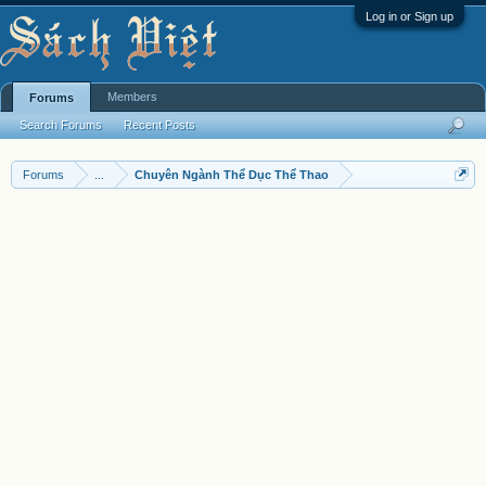
Log in or Sign up
Members
Forums
Search Forums
Recent Posts
Forums
...
Chuyên Ngành Thể Dục Thể Thao