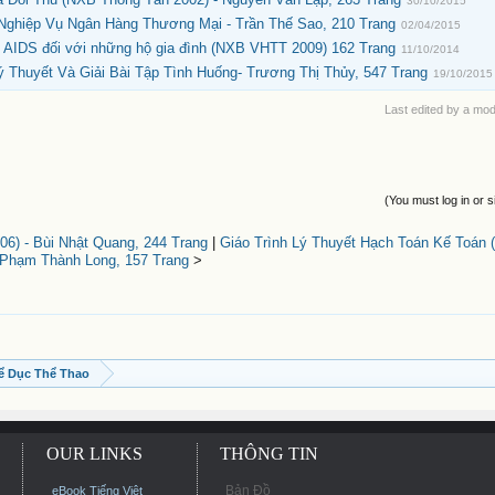
30/10/2015
Nghiệp Vụ Ngân Hàng Thương Mại - Trần Thế Sao, 210 Trang
02/04/2015
 AIDS đối với những hộ gia đình (NXB VHTT 2009) 162 Trang
11/10/2014
 Thuyết Và Giải Bài Tập Tình Huống- Trương Thị Thủy, 547 Trang
19/10/2015
Last edited by a mo
(You must log in or s
06) - Bùi Nhật Quang, 244 Trang
|
Giáo Trình Lý Thuyết Hạch Toán Kế Toán
 Phạm Thành Long, 157 Trang
>
ể Dục Thể Thao
OUR LINKS
THÔNG TIN
Bản Đồ
eBook Tiếng Việt