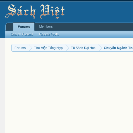
Members
Forums
Search Forums
Recent Posts
Forums
Thư Viện Tổng Hợp
Tủ Sách Đại Học
Chuyên Ngành Th