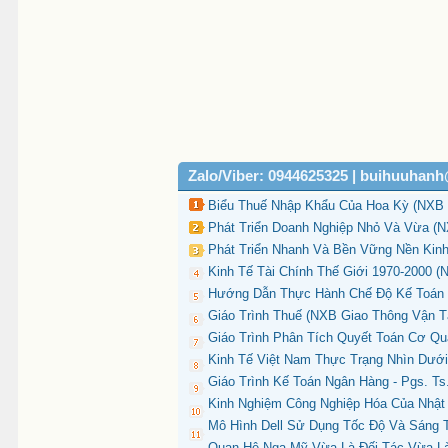
Zalo/Viber: 0944625325 | buihuuhan
Biểu Thuế Nhập Khẩu Của Hoa Kỳ (NXB H
Phát Triển Doanh Nghiệp Nhỏ Và Vừa (N
Phát Triển Nhanh Và Bền Vững Nền Kinh 
Kinh Tế Tài Chính Thế Giới 1970-2000 (
Hướng Dẫn Thực Hành Chế Độ Kế Toán D
Giáo Trình Thuế (NXB Giao Thông Vận T
Giáo Trình Phân Tích Quyết Toán Cơ Q
Kinh Tế Việt Nam Thực Trạng Nhìn Dưới
Giáo Trình Kế Toán Ngân Hàng - Pgs. T
Kinh Nghiệm Công Nghiệp Hóa Của Nhật
Mô Hình Dell Sử Dụng Tốc Độ Và Sáng T
Quan Hệ Nga Mỹ-Vừa Là Đối Tác Vừa Là