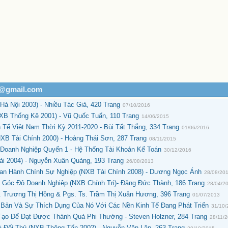
h@gmail.com
à Nội 2003) - Nhiều Tác Giả, 420 Trang
07/10/2016
XB Thống Kê 2001) - Vũ Quốc Tuấn, 110 Trang
14/06/2015
Tế Việt Nam Thời Kỳ 2011-2020 - Bùi Tất Thắng, 334 Trang
01/06/2016
NXB Tài Chính 2000) - Hoàng Thái Sơn, 287 Trang
08/11/2015
oanh Nghiệp Quyển 1 - Hệ Thống Tài Khoản Kế Toán
30/12/2016
ải 2004) - Nguyễn Xuân Quảng, 193 Trang
26/08/2013
uan Hành Chính Sự Nghiệp (NXB Tài Chính 2008) - Dương Ngọc Ánh
28/08/20
 Góc Độ Doanh Nghiệp (NXB Chính Trị)- Đặng Đức Thành, 186 Trang
28/04/2
s. Trương Thị Hồng & Pgs. Ts. Trầm Thị Xuân Hương, 396 Trang
01/07/2013
 Bản Và Sự Thích Dụng Của Nó Với Các Nền Kinh Tế Đang Phát Triển
31/10/
ạo Để Đạt Được Thành Quả Phi Thường - Steven Holzner, 284 Trang
28/11/
 Đối Thủ (NXB Thông Tấn 2002) - Nguyễn Văn Lập, 263 Trang