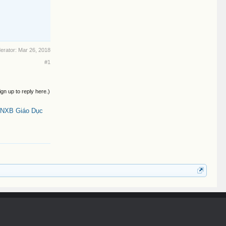
derator:
Mar 26, 2018
#1
ign up to reply here.)
 (NXB Giáo Dục