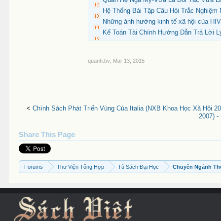
Hệ Thống Bài Tập Câu Hỏi Trắc Nghiệm 
Những ảnh hưởng kinh tế xã hội của HIV
Kế Toán Tài Chính Hướng Dẫn Trả Lời Lý
quanh.bv
,
Mar 13, 2015
<
Chính Sách Phát Triển Vùng Của Italia (NXB Khoa Học Xã Hội 20
2007) -
Share This Page
Forums
Thư Viện Tổng Hợp
Tủ Sách Đại Học
Chuyên Ngành Th