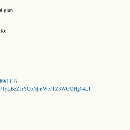
i gian
 Kê
789/1116
folders/1yLBzZ1rSQoNjmWeJTZ3WGQHg04L1