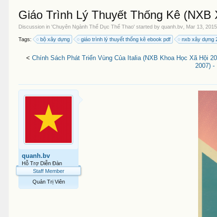
Giáo Trình Lý Thuyết Thống Kê (NXB 
Discussion in '
Chuyên Ngành Thể Dục Thể Thao
' started by
quanh.bv
,
Mar 13, 201
Tags:
bộ xây dựng
giáo trình lý thuyết thống kê ebook pdf
nxb xây dựng 
<
Chính Sách Phát Triển Vùng Của Italia (NXB Khoa Học Xã Hội 20
2007) -
quanh.bv
Hỗ Trợ Diễn Đàn
Staff Member
Quản Trị Viên