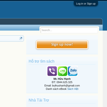
Log in or Sign up
Sign up now!
Hỗ trợ tìm sách
Mr. Hữu Hạnh
ĐT: 0944.625.325
Email: buihuuhanh@gmail.com
Danh sách eBook
Sách Việt
Nhà Tài Trợ