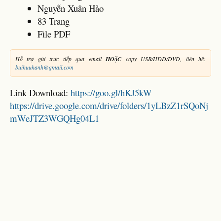
Nguyễn Xuân Hảo
83 Trang
File PDF
Hỗ trợ gửi trực tiếp qua email
HOẶC
copy USB/HDD/DVD, liên hệ:
buihuuhanh@gmail.com
Link Download:
https://goo.gl/hKJ5kW
https://drive.google.com/drive/folders/1yLBzZ1rSQoNj
mWeJTZ3WGQHg04L1