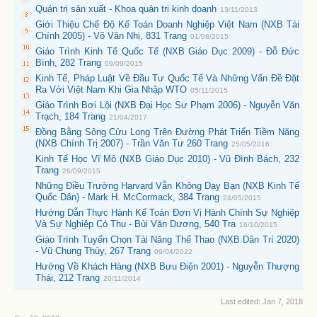
Quản trị sản xuất - Khoa quản trị kinh doanh
13/11/2013
Giới Thiệu Chế Độ Kế Toán Doanh Nghiệp Việt Nam (NXB Tài
Chính 2005) - Võ Văn Nhị, 831 Trang
01/08/2015
Giáo Trình Kinh Tế Quốc Tế (NXB Giáo Dục 2009) - Đỗ Đức
Bình, 282 Trang
09/09/2015
Kinh Tế, Pháp Luật Về Đầu Tư Quốc Tế Và Những Vấn Đề Đặt
Ra Với Việt Nam Khi Gia Nhập WTO
05/11/2015
Giáo Trình Bơi Lội (NXB Đại Học Sư Phạm 2006) - Nguyễn Văn
Trạch, 184 Trang
21/04/2017
Đồng Bằng Sông Cửu Long Trên Đường Phát Triển Tiềm Năng
(NXB Chính Trị 2007) - Trần Văn Tư 260 Trang
25/05/2016
Kinh Tế Học Vĩ Mô (NXB Giáo Dục 2010) - Vũ Đình Bách, 232
Trang
26/09/2015
Những Điều Trường Harvard Vẫn Không Dạy Bạn (NXB Kinh Tế
Quốc Dân) - Mark H. McCormack, 384 Trang
24/05/2015
Hướng Dẫn Thực Hành Kế Toán Đơn Vị Hành Chính Sự Nghiệp
Và Sự Nghiệp Có Thu - Bùi Văn Dương, 540 Tra
16/10/2015
Giáo Trình Tuyển Chọn Tài Năng Thể Thao (NXB Dân Trí 2020)
- Vũ Chung Thủy, 267 Trang
09/04/2022
Hướng Về Khách Hàng (NXB Bưu Điện 2001) - Nguyễn Thượng
Thái, 212 Trang
20/11/2014
Last edited:
Jan 7, 2018