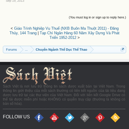
Sep 19, 2013
(You must log in or sign up to reply here.)
<
Giáo Trình Nghiệp Vụ Thuế (NXB Buôn Ma Thuột 2011) - Đăng
Thủy, 144 Trang
|
Tạp Chí Ngân Hàng 60 Năm Xây Dựng Và Phát
Triển 1952-2012
>
Forums
...
Chuyên Ngành Thể Dục Thể Thao
Sách Việt là nơi lưu trữ thông tin sách được xuất bản tại Việt Nam. Trong
thông tin giới thiệu của mỗi sách thường có liên kết nguồn của tài liệu đang
được lưu trữ tại các thư viện của Việt Nam. Đối với liên kết Google Drive có
thể tải được miễn phí hoặc KHÔNG có quyền truy cập (thường là không có
bản số hóa).
FOLLOW US