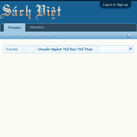
Log in or Sign up
Members
Forums
Search Forums
Recent Posts
Forums
...
Chuyên Ngành Thể Dục Thể Thao