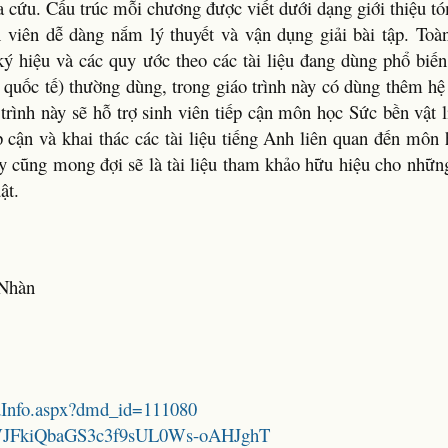
a cứu. Cấu trúc mỗi chương được viết dưới dạng giới thiệu tó
h viên dễ dàng nắm lý thuyết và vận dụng giải bài tập. Toà
ký hiệu và các quy ước theo các tài liệu đang dùng phổ biến 
n quốc tế) thường dùng, trong giáo trình này có dùng thêm h
rình này sẽ hỗ trợ sinh viên tiếp cận môn học Sức bền vật 
 cận và khai thác các tài liệu tiếng Anh liên quan đến môn
này cũng mong đợi sẽ là tài liệu tham khảo hữu hiệu cho nhữn
ật.
u
 Nhàn
mdInfo.aspx?dmd_id=111080
1tbaWJFkiQbaGS3c3f9sUL0Ws-oAHJghT