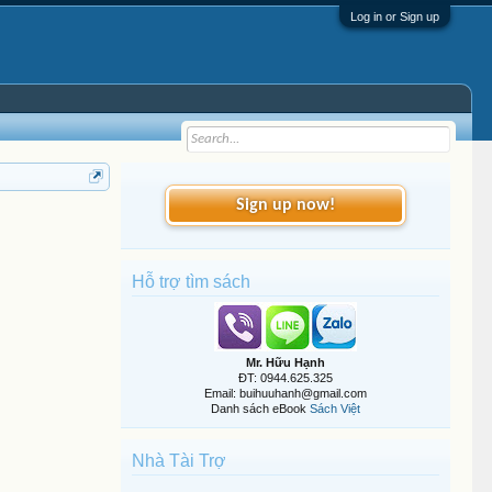
Log in or Sign up
Sign up now!
Hỗ trợ tìm sách
Mr. Hữu Hạnh
ĐT: 0944.625.325
Email: buihuuhanh@gmail.com
Danh sách eBook
Sách Việt
Nhà Tài Trợ