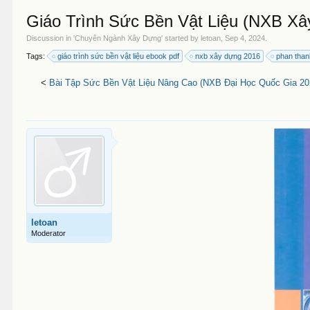
Giáo Trình Sức Bền Vật Liệu (NXB Xâ
Discussion in '
Chuyên Ngành Xây Dựng
' started by
letoan
,
Sep 4, 2024
.
Tags:
giáo trình sức bền vật liệu ebook pdf
nxb xây dựng 2016
phan tha
<
Bài Tập Sức Bền Vật Liệu Nâng Cao (NXB Đại Học Quốc Gia 202
letoan
Moderator