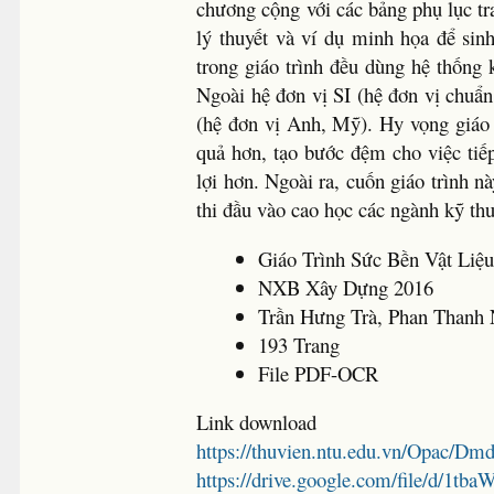
chương cộng với các bảng phụ lục tr
lý thuyết và ví dụ minh họa để sin
trong giáo trình đều dùng hệ thống 
Ngoài hệ đơn vị SI (hệ đơn vị chuẩ
(hệ đơn vị Anh, Mỹ). Hy vọng giáo t
quả hơn, tạo bước đệm cho việc tiếp
lợi hơn. Ngoài ra, cuốn giáo trình 
thi đầu vào cao học các ngành kỹ thu
Giáo Trình Sức Bền Vật Liệ
NXB Xây Dựng 2016
Trần Hưng Trà, Phan Thanh
193 Trang
File PDF-OCR
Link download
https://thuvien.ntu.edu.vn/Opac/D
https://drive.google.com/file/d/