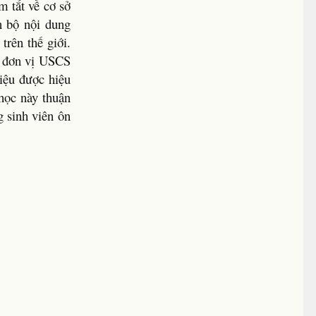
m tắt về cơ sở
n bộ nội dung
trên thế giới.
ệ đơn vị USCS
liệu được hiệu
 học này thuận
g sinh viên ôn