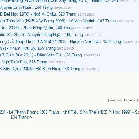
 Theo Phương Pháp Môđun (NXB Xây Dựng 2010) - Nhiều Tác Giả
15/12/2023
Nguyễn Đình Huấn, 144 Trang
20/07/2024
 Đại Học 1976) - Ngô Vi Châu, 320 Trang
12/04/2017
oán Thủy Văn (NXB Xây Dựng 2006) - Lê Văn Nghinh, 163 Trang
04/12/2014
ục 2015) - Phan Hồng Quân, 248 Trang
18/03/2023
ốc Gia 2009) - Nguyễn Hồng Ngân, 196 Trang
13/12/2023
Tông Cốt Thép Theo TCVN 5574-2018 - Nguyễn Văn Hậu, 138 Trang
18/02/201
07) - Phạm Hữu Sy, 155 Trang
26/09/2015
XB Giáo Dục 2011) - Đặng Văn Cứ, 128 Trang
29/05/2024
 Ngô Trí Viềng, 318 Trang
31/07/2017
XB Xây Dựng 2004) - Đỗ Đình Đức, 253 Trang
05/05/2015
(You must log in or s
0) - Lê Thanh Phong, 363 Trang
|
Nhà Tiêu Sinh Thái (NXB Y Học 1999) - St
104 Trang
>