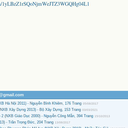
folders/1yLBzZ1rSQoNjmWeJTZ3WGQHg04L1
h@gmail.com
B Hà Nội 2011) - Nguyễn Bỉnh Khiêm, 176 Trang
05/08/2017
 (NXB Xây Dựng 2013) - Bộ Xây Dựng, 153 Trang
03/03/2021
 2 (NXB Giáo Dục 2000) - Nguyễn Công Mẫn, 394 Trang
15/10/2013
3) - Trần Trọng Đức, 204 Trang
13/06/2017