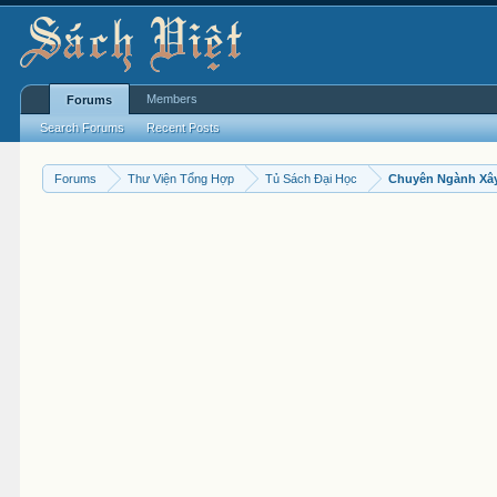
Members
Forums
Search Forums
Recent Posts
Forums
Thư Viện Tổng Hợp
Tủ Sách Đại Học
Chuyên Ngành Xâ