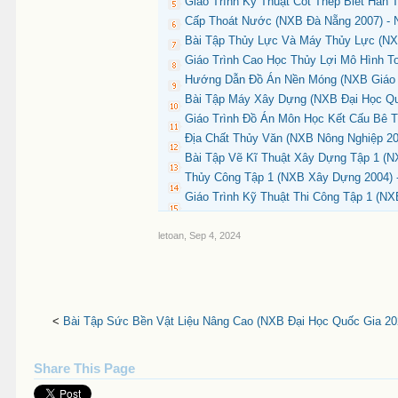
Giáo Trình Kỹ Thuật Cốt Thép Biết Hàn
Cấp Thoát Nước (NXB Đà Nẵng 2007) - 
Bài Tập Thủy Lực Và Máy Thủy Lực (NXB
Giáo Trình Cao Học Thủy Lợi Mô Hình T
Hướng Dẫn Đồ Án Nền Móng (NXB Giáo D
Bài Tập Máy Xây Dựng (NXB Đại Học Qu
Giáo Trình Đồ Án Môn Học Kết Cấu Bê 
Địa Chất Thủy Văn (NXB Nông Nghiệp 20
Bài Tập Vẽ Kĩ Thuật Xây Dựng Tập 1 (N
Thủy Công Tập 1 (NXB Xây Dựng 2004) -
Giáo Trình Kỹ Thuật Thi Công Tập 1 (N
letoan
,
Sep 4, 2024
<
Bài Tập Sức Bền Vật Liệu Nâng Cao (NXB Đại Học Quốc Gia 202
Share This Page