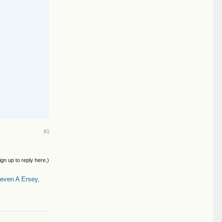
7
#1
ign up to reply here.)
even A Ersey,