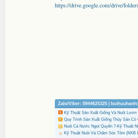
https://drive.google.com/drive/
Zalo/Viber: 0944625325 | buihuuhan
Kỹ Thuật Sản Xuất Giống Và Nuôi Lươn
Quy Trình Sản Xuất Giống Thủy Sản Có G
Nuôi Cá Nước Ngọt Quyển 7-Kỹ Thuật Nu
Kỹ Thuật Nuôi Và Chăm Sóc Tôm (NXB H