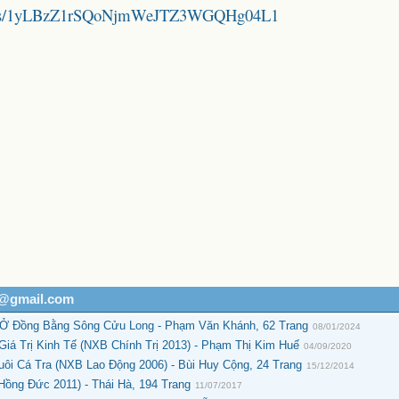
folders/1yLBzZ1rSQoNjmWeJTZ3WGQHg04L1
h@gmail.com
 Ở Đồng Bằng Sông Cửu Long - Phạm Văn Khánh, 62 Trang
08/01/2024
iá Trị Kinh Tế (NXB Chính Trị 2013) - Phạm Thị Kim Huế
04/09/2020
ôi Cá Tra (NXB Lao Động 2006) - Bùi Huy Cộng, 24 Trang
15/12/2014
ồng Đức 2011) - Thái Hà, 194 Trang
11/07/2017