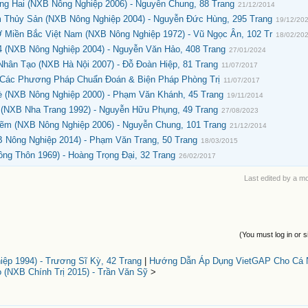
ng Hai (NXB Nông Nghiệp 2006) - Nguyễn Chung, 88 Trang
21/12/2014
 Thủy Sản (NXB Nông Nghiệp 2004) - Nguyễn Đức Hùng, 295 Trang
19/12/20
 Miền Bắc Việt Nam (NXB Nông Nghiệp 1972) - Vũ Ngọc Ân, 102 Tr
18/02/20
 (NXB Nông Nghiệp 2004) - Nguyễn Văn Hảo, 408 Trang
27/01/2024
hân Tạo (NXB Hà Nội 2007) - Đỗ Đoàn Hiệp, 81 Trang
11/07/2017
Các Phương Pháp Chuẩn Đoán & Biện Pháp Phòng Trị
11/07/2017
è (NXB Nông Nghiệp 2000) - Phạm Văn Khánh, 45 Trang
19/11/2014
 (NXB Nha Trang 1992) - Nguyễn Hữu Phụng, 49 Trang
27/08/2023
ẽm (NXB Nông Nghiệp 2006) - Nguyễn Chung, 101 Trang
21/12/2014
 Nông Nghiệp 2014) - Phạm Văn Trang, 50 Trang
18/03/2015
ng Thôn 1969) - Hoàng Trọng Đại, 32 Trang
26/02/2017
Last edited by a m
(You must log in or s
ệp 1994) - Trương Sĩ Kỳ, 42 Trang
|
Hướng Dẫn Áp Dụng VietGAP Cho Cá 
(NXB Chính Trị 2015) - Trần Văn Sỹ
>