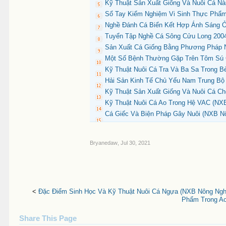
Kỹ Thuật Sản Xuất Giống Và Nuôi Cá Nà
Sổ Tay Kiểm Nghiệm Vi Sinh Thực Phẩm
Nghề Đánh Cá Biển Kết Hợp Ánh Sáng Ở
Tuyển Tập Nghề Cá Sông Cửu Long 2004
Sản Xuất Cá Giống Bằng Phương Pháp N
Một Số Bệnh Thường Gặp Trên Tôm Sú 
Kỹ Thuật Nuôi Cá Tra Và Ba Sa Trong B
Hải Sản Kinh Tế Chủ Yếu Nam Trung Bộ
Kỹ Thuật Sản Xuất Giống Và Nuôi Cá Ch
Kỹ Thuật Nuôi Cá Ao Trong Hệ VAC (NXB
Cá Giếc Và Biện Pháp Gây Nuôi (NXB Nô
Bryanedaw
,
Jul 30, 2021
<
Đặc Điểm Sinh Học Và Kỹ Thuật Nuôi Cá Ngựa (NXB Nông Nghi
Phẩm Trong Ao 
Share This Page