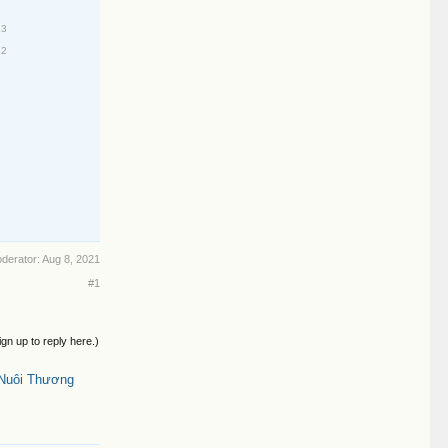
23
22
oderator:
Aug 8, 2021
#1
ign up to reply here.)
Nuôi Thương