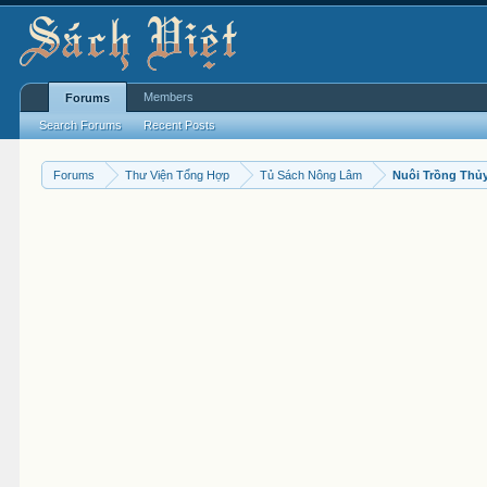
Members
Forums
Search Forums
Recent Posts
Forums
Thư Viện Tổng Hợp
Tủ Sách Nông Lâm
Nuôi Trồng Thủ