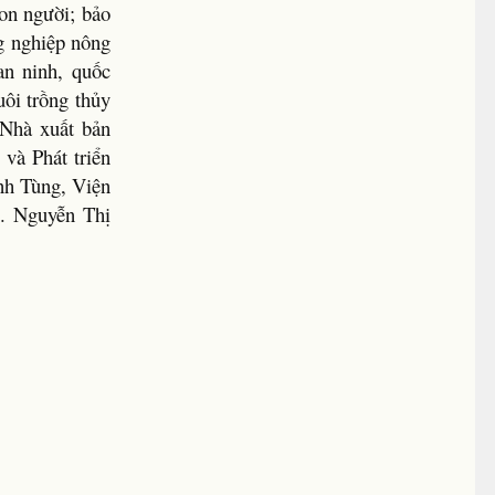
con người; bảo
g nghiệp nông
an ninh, quốc
uôi trồng thủy
 Nhà xuất bản
và Phát triển
nh Tùng, Viện
S. Nguyễn Thị