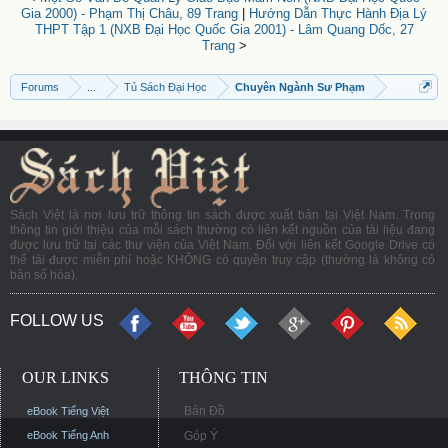
Gia 2000) - Phạm Thị Châu, 89 Trang
|
Hướng Dẫn Thực Hành Địa Lý
THPT Tập 1 (NXB Đại Học Quốc Gia 2001) - Lâm Quang Dốc, 27
Trang
>
Forums
...
Tủ Sách Đại Học
Chuyên Ngành Sư Phạm
Sách Việt là nơi lưu trữ thông tin sách được xuất bản tại Việt Nam. Trong
thông tin giới thiệu của mỗi sách thường có liên kết nguồn của tài liệu đang
được lưu trữ tại các thư viện của Việt Nam. Đối với liên kết Google Drive có
thể tải được miễn phí hoặc KHÔNG có quyền truy cập (thường là không có
bản số hóa).
FOLLOW US
OUR LINKS
THÔNG TIN
Bản Đồ
eBook Tiếng Việt
eBook Tiếng Anh
Góp Ý