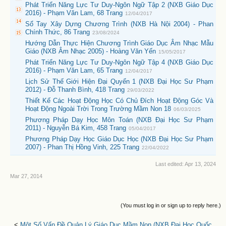
Phát Triển Năng Lực Tư Duy-Ngôn Ngữ Tập 2 (NXB Giáo Dục
2016) - Phạm Văn Lam, 68 Trang
12/04/2017
Sổ Tay Xây Dựng Chương Trình (NXB Hà Nội 2004) - Phan
Chính Thức, 86 Trang
23/08/2024
Hướng Dẫn Thực Hiện Chương Trình Giáo Dục Âm Nhạc Mẫu
Giáo (NXB Âm Nhạc 2005) - Hoàng Văn Yến
15/05/2017
Phát Triển Năng Lực Tư Duy-Ngôn Ngữ Tập 4 (NXB Giáo Dục
2016) - Phạm Văn Lam, 65 Trang
12/04/2017
Lịch Sử Thế Giới Hiện Đại Quyển 1 (NXB Đại Học Sư Phạm
2012) - Đỗ Thanh Bình, 418 Trang
29/03/2022
Thiết Kế Các Hoạt Động Học Có Chủ Đích Hoạt Động Góc Và
Hoạt Động Ngoài Trời Trong Trường Mầm Non 18
06/03/2025
Phương Pháp Dạy Học Môn Toán (NXB Đại Học Sư Phạm
2011) - Nguyễn Bá Kim, 458 Trang
05/04/2017
Phương Pháp Dạy Học Giáo Dục Học (NXB Đại Học Sư Phạm
2007) - Phan Thị Hồng Vinh, 225 Trang
22/04/2022
Last edited:
Apr 13, 2024
Mar 27, 2014
(You must log in or sign up to reply here.)
<
Một Số Vấn Đề Quản Lý Giáo Dục Mầm Non (NXB Đại Học Quốc