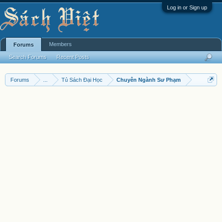
Log in or Sign up
Members
Forums
Search Forums
Recent Posts
Forums
...
Tủ Sách Đại Học
Chuyên Ngành Sư Phạm