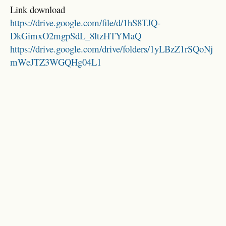
Link download
https://drive.google.com/file/d/1hS8TJQ-
DkGimxO2mgpSdL_8ltzHTYMaQ
https://drive.google.com/drive/folders/1yLBzZ1rSQoNj
mWeJTZ3WGQHg04L1