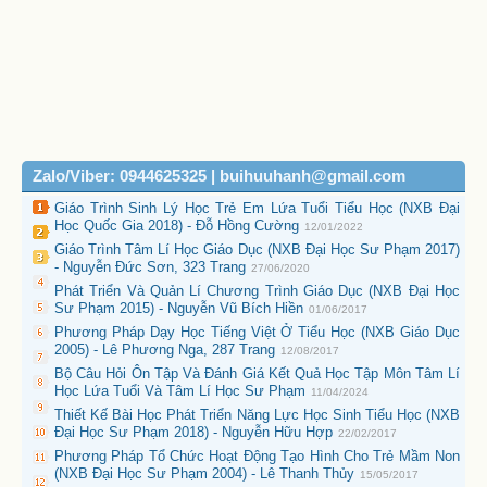
Zalo/Viber: 0944625325 | buihuuhanh@gmail.com
Giáo Trình Sinh Lý Học Trẻ Em Lứa Tuổi Tiểu Học (NXB Đại
Học Quốc Gia 2018) - Đỗ Hồng Cường
12/01/2022
Giáo Trình Tâm Lí Học Giáo Dục (NXB Đại Học Sư Phạm 2017)
- Nguyễn Đức Sơn, 323 Trang
27/06/2020
Phát Triển Và Quản Lí Chương Trình Giáo Dục (NXB Đại Học
Sư Phạm 2015) - Nguyễn Vũ Bích Hiền
01/06/2017
Phương Pháp Dạy Học Tiếng Việt Ở Tiểu Học (NXB Giáo Dục
2005) - Lê Phương Nga, 287 Trang
12/08/2017
Bộ Câu Hỏi Ôn Tập Và Đánh Giá Kết Quả Học Tập Môn Tâm Lí
Học Lứa Tuổi Và Tâm Lí Học Sư Phạm
11/04/2024
Thiết Kế Bài Học Phát Triển Năng Lực Học Sinh Tiểu Học (NXB
Đại Học Sư Phạm 2018) - Nguyễn Hữu Hợp
22/02/2017
Phương Pháp Tổ Chức Hoạt Động Tạo Hình Cho Trẻ Mầm Non
(NXB Đại Học Sư Phạm 2004) - Lê Thanh Thủy
15/05/2017