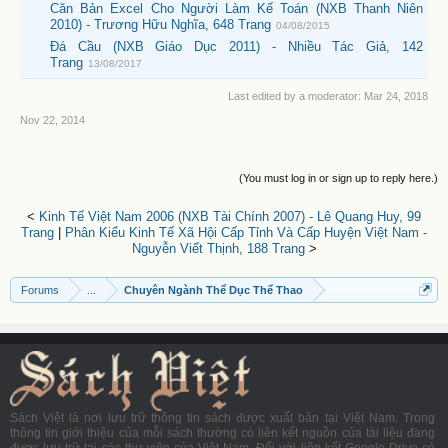
Căn Bản Excel Cho Người Làm Kế Toán (NXB Thanh Niên
2010) - Trương Hữu Nghĩa, 648 Trang
04/08/2015
Đá Cầu (NXB Giáo Dục 2011) - Nhiều Tác Giả, 142
Trang
13/08/2017
Last edited by a moderator:
Mar 24, 2018
Nov 22, 2014
(You must log in or sign up to reply here.)
<
Kinh Tế Việt Nam 2006 (NXB Tài Chính 2007) - Lê Quang Huy, 99
Trang
|
Phân Kiểu Kinh Tế Xã Hội Cấp Tỉnh Và Cấp Huyện Việt Nam -
Nguyễn Viết Thịnh, 188 Trang
>
Forums
...
Chuyên Ngành Thể Dục Thể Thao
Sách Việt là nơi lưu trữ thông tin sách được xuất bản tại Việt Nam. Trong
thông tin giới thiệu của mỗi sách thường có liên kết nguồn của tài liệu đang