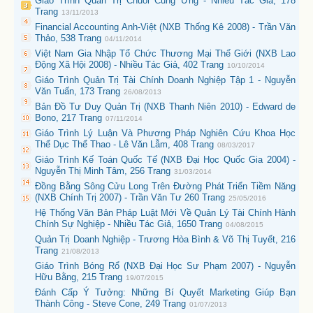
Giáo Trình Quản Trị Chuổi Cung Ứng - Nhiều Tác Giả, 178
Trang
13/11/2013
Financial Accounting Anh-Việt (NXB Thống Kê 2008) - Trần Văn
Thảo, 538 Trang
04/11/2014
Việt Nam Gia Nhập Tổ Chức Thương Mại Thế Giới (NXB Lao
Động Xã Hội 2008) - Nhiều Tác Giả, 402 Trang
10/10/2014
Giáo Trình Quản Trị Tài Chính Doanh Nghiệp Tập 1 - Nguyễn
Văn Tuấn, 173 Trang
26/08/2013
Bản Đồ Tư Duy Quản Trị (NXB Thanh Niên 2010) - Edward de
Bono, 217 Trang
07/11/2014
Giáo Trình Lý Luận Và Phương Pháp Nghiên Cứu Khoa Học
Thể Dục Thể Thao - Lê Văn Lẫm, 408 Trang
08/03/2017
Giáo Trình Kế Toán Quốc Tế (NXB Đại Học Quốc Gia 2004) -
Nguyễn Thị Minh Tâm, 256 Trang
31/03/2014
Đồng Bằng Sông Cửu Long Trên Đường Phát Triển Tiềm Năng
(NXB Chính Trị 2007) - Trần Văn Tư 260 Trang
25/05/2016
Hệ Thống Văn Bản Pháp Luật Mới Về Quản Lý Tài Chính Hành
Chính Sự Nghiệp - Nhiều Tác Giả, 1650 Trang
04/08/2015
Quản Trị Doanh Nghiệp - Trương Hòa Bình & Võ Thị Tuyết, 216
Trang
21/08/2013
Giáo Trình Bóng Rổ (NXB Đại Học Sư Phạm 2007) - Nguyễn
Hữu Bằng, 215 Trang
19/07/2015
Đánh Cấp Ý Tưởng: Những Bí Quyết Marketing Giúp Bạn
Thành Công - Steve Cone, 249 Trang
01/07/2013