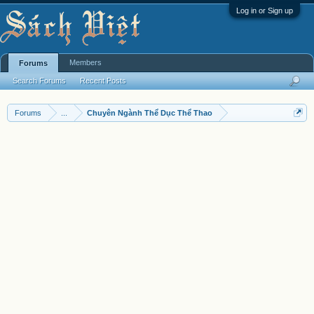
Log in or Sign up
Members
Forums
Search Forums
Recent Posts
Forums
...
Chuyên Ngành Thể Dục Thể Thao