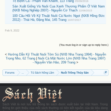
Trị Bệnh Cá - Phạm Văn Khánh, 113 Trang
05/09/2016
Sản Xuất Giống Và Nuôi Cua Xanh Thương Phẩm Ở Việt Nam
(NXB Nông Nghiệp 2007) - Nguyễn Cơ Thạch
22/08/2015
100 Câu Hổi Về Kỹ Thuật Nuôi Cá Nước Ngọt (NXB Hồng Đức
2012) - Thái Hà, Đặng Mai, 145 Trang
10/07/2017
Feb 9, 2022
(You must log in or sign up to reply here.)
<
Hướng Dẫn Kỹ Thuật Nuôi Tôm Sú (NXB Nha Trang 1994) - Nguyễn
Trọng Nho, 62 Trang
|
Nuôi Cá Mặt Nước Lớn (NXB Nha Trang 1997)
- Nguyễn Văn Hảo, 209 Trang
>
Forums
...
Tủ Sách Nông Lâm
Nuôi Trồng Thủy Sản
Sách Việt là nơi lưu trữ thông tin sách được xuất bản tại Việt Nam. Trong
thông tin giới thiệu của mỗi sách thường có liên kết nguồn của tài liệu đang