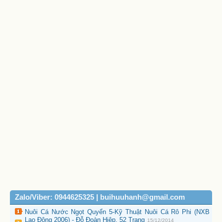
Zalo/Viber: 0944625325 | buihuuhanh@gmail.com
Nuôi Cá Nước Ngọt Quyển 5-Kỹ Thuật Nuôi Cá Rô Phi (NXB
Lao Động 2006) - Đỗ Đoàn Hiệp, 52 Trang
15/12/2014