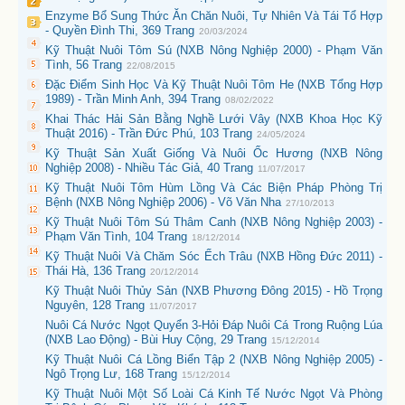
Enzyme Bổ Sung Thức Ăn Chăn Nuôi, Tự Nhiên Và Tái Tổ Hợp
- Quyền Đình Thi, 369 Trang
20/03/2024
Kỹ Thuật Nuôi Tôm Sú (NXB Nông Nghiệp 2000) - Phạm Văn
Tình, 56 Trang
22/08/2015
Đặc Điểm Sinh Học Và Kỹ Thuật Nuôi Tôm He (NXB Tổng Hợp
1989) - Trần Minh Anh, 394 Trang
08/02/2022
Khai Thác Hải Sản Bằng Nghề Lưới Vây (NXB Khoa Học Kỹ
Thuật 2016) - Trần Đức Phú, 103 Trang
24/05/2024
Kỹ Thuật Sản Xuất Giống Và Nuôi Ốc Hương (NXB Nông
Nghiệp 2008) - Nhiều Tác Giả, 40 Trang
11/07/2017
Kỹ Thuật Nuôi Tôm Hùm Lồng Và Các Biện Pháp Phòng Trị
Bệnh (NXB Nông Nghiệp 2006) - Võ Văn Nha
27/10/2013
Kỹ Thuật Nuôi Tôm Sú Thâm Canh (NXB Nông Nghiệp 2003) -
Phạm Văn Tình, 104 Trang
18/12/2014
Kỹ Thuật Nuôi Và Chăm Sóc Ếch Trâu (NXB Hồng Đức 2011) -
Thái Hà, 136 Trang
20/12/2014
Kỹ Thuật Nuôi Thủy Sản (NXB Phương Đông 2015) - Hồ Trọng
Nguyên, 128 Trang
11/07/2017
Nuôi Cá Nước Ngọt Quyển 3-Hỏi Đáp Nuôi Cá Trong Ruộng Lúa
(NXB Lao Động) - Bùi Huy Cộng, 29 Trang
15/12/2014
Kỹ Thuật Nuôi Cá Lồng Biển Tập 2 (NXB Nông Nghiệp 2005) -
Ngô Trọng Lư, 168 Trang
15/12/2014
Kỹ Thuật Nuôi Một Số Loài Cá Kinh Tế Nước Ngọt Và Phòng