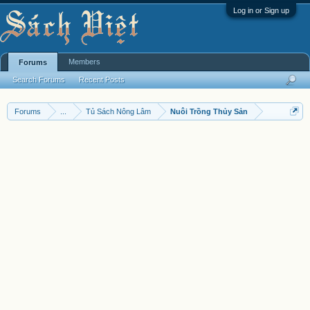
Log in or Sign up
Members
Forums
Search Forums
Recent Posts
Forums
...
Tủ Sách Nông Lâm
Nuôi Trồng Thủy Sản