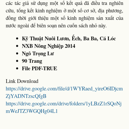
các tác giả sử dụng một số kết quả đã điều tra nghiên
cứu, tổng kết kinh nghiệm ở một số cơ sở, địa phương,
đồng thời giới thiệu một số kinh nghiệm sản xuất của
nước ngoài để biên soạn nên cuốn sách nhỏ này.
Kỹ Thuật Nuôi Lươn, Ếch, Ba Ba, Cá Lóc
NXB Nông Nghiệp 2014
Ngô Trọng Lư
90 Trang
File PDF-TRUE
Link Download
https://drive.google.com/file/d/1WYRaed_yireO6IDjcm
ZjYADNTzscQfgB
https://drive.google.com/drive/folders/1yLBzZ1rSQoNj
mWeJTZ3WGQHg04L1