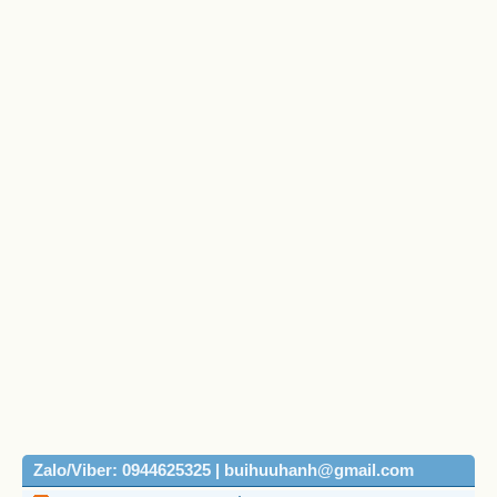
Zalo/Viber: 0944625325 | buihuuhanh@gmail.com