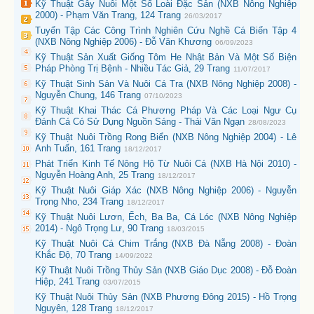
Kỹ Thuật Gây Nuôi Một Số Loài Đặc Sản (NXB Nông Nghiệp
2000) - Phạm Văn Trang, 124 Trang
26/03/2017
Tuyển Tập Các Công Trình Nghiên Cứu Nghề Cá Biển Tập 4
(NXB Nông Nghiệp 2006) - Đỗ Văn Khương
06/09/2023
Kỹ Thuật Sản Xuất Giống Tôm He Nhật Bản Và Một Số Biện
Pháp Phòng Trị Bệnh - Nhiều Tác Giả, 29 Trang
11/07/2017
Kỹ Thuật Sinh Sản Và Nuôi Cá Tra (NXB Nông Nghiệp 2008) -
Nguyễn Chung, 146 Trang
07/10/2023
Kỹ Thuật Khai Thác Cá Phương Pháp Và Các Loại Ngư Cụ
Đánh Cá Có Sử Dụng Nguồn Sáng - Thái Văn Ngạn
28/08/2023
Kỹ Thuật Nuôi Trồng Rong Biển (NXB Nông Nghiệp 2004) - Lê
Anh Tuấn, 161 Trang
18/12/2017
Phát Triển Kinh Tế Nông Hộ Từ Nuôi Cá (NXB Hà Nội 2010) -
Nguyễn Hoàng Anh, 25 Trang
18/12/2017
Kỹ Thuật Nuôi Giáp Xác (NXB Nông Nghiệp 2006) - Nguyễn
Trọng Nho, 234 Trang
18/12/2017
Kỹ Thuật Nuôi Lươn, Ếch, Ba Ba, Cá Lóc (NXB Nông Nghiệp
2014) - Ngô Trọng Lư, 90 Trang
18/03/2015
Kỹ Thuật Nuôi Cá Chim Trắng (NXB Đà Nẵng 2008) - Đoàn
Khắc Độ, 70 Trang
14/09/2022
Kỹ Thuật Nuôi Trồng Thủy Sản (NXB Giáo Dục 2008) - Đỗ Đoàn
Hiệp, 241 Trang
03/07/2015
Kỹ Thuật Nuôi Thủy Sản (NXB Phương Đông 2015) - Hồ Trọng
Nguyên, 128 Trang
18/12/2017