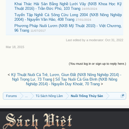
Khai Thác Hải Sản Bằng Nghề Lưới Vây (NXB Khoa Học Kỹ
Thuật 2016) - Trần Đức Phú, 103 Trang
24/05/2024
Tuyển Tập Nghề Cá Sông Cửu Long 2004 (NXB Nông Nghiệp
2004) - Nguyễn Văn Hảo, 408 Trang
27/01/2024
Phương Pháp Nuôi Lươn (NXB Mỹ Thuật 2010) - Việt Chương,
96 Trang
11/07/2017
Last edited by a moderator:
Oct 31, 2022
Mar 18, 2015
(You must log in or sign up to reply here.)
<
Kỹ Thuật Nuôi Cá Trê, Lươn, Giun Đất (NXB Nông Nghiệp 2014) -
Ngô Trọng Lư, 73 Trang
|
Sổ Tay Nuôi Cá Gia Đình (NXB Nông
Nghiệp 2014) - Nguyễn Duy Khoát, 70 Trang
>
Forums
...
Tủ Sách Nông Lâm
Nuôi Trồng Thủy Sản