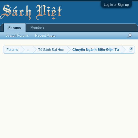
Log in or Sign up
Members
Forums
Search Forums
Recent Posts
Forums
...
Tủ Sách Đại Học
Chuyên Ngành Điện-Điện Tử