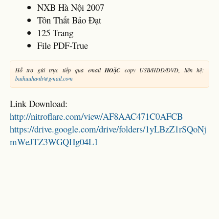
NXB Hà Nội 2007
Tôn Thất Bảo Đạt
125 Trang
File PDF-True
Hỗ trợ gửi trực tiếp qua email
HOẶC
copy USB/HDD/DVD, liên hệ:
buihuuhanh@gmail.com
Link Download:
http://nitroflare.com/view/AF8AAC471C0AFCB
https://drive.google.com/drive/folders/1yLBzZ1rSQoNj
mWeJTZ3WGQHg04L1