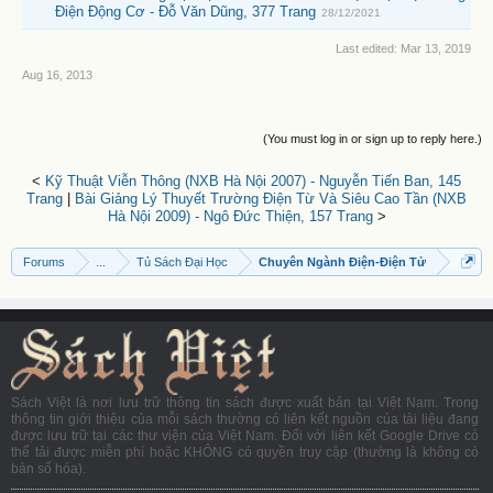
Điện Động Cơ - Đỗ Văn Dũng, 377 Trang
28/12/2021
Last edited:
Mar 13, 2019
Aug 16, 2013
(You must log in or sign up to reply here.)
<
Kỹ Thuật Viễn Thông (NXB Hà Nội 2007) - Nguyễn Tiến Ban, 145
Trang
|
Bài Giảng Lý Thuyết Trường Điện Từ Và Siêu Cao Tần (NXB
Hà Nội 2009) - Ngô Đức Thiện, 157 Trang
>
Forums
...
Tủ Sách Đại Học
Chuyên Ngành Điện-Điện Tử
Sách Việt là nơi lưu trữ thông tin sách được xuất bản tại Việt Nam. Trong
thông tin giới thiệu của mỗi sách thường có liên kết nguồn của tài liệu đang
được lưu trữ tại các thư viện của Việt Nam. Đối với liên kết Google Drive có
thể tải được miễn phí hoặc KHÔNG có quyền truy cập (thường là không có
bản số hóa).