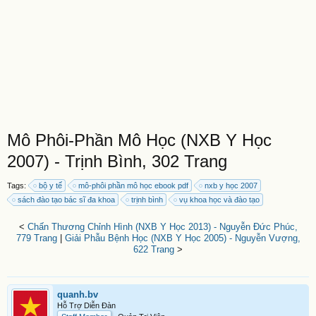
Mô Phôi-Phần Mô Học (NXB Y Học
2007) - Trịnh Bình, 302 Trang
Tags:
bộ y tế
mô-phôi phần mô học ebook pdf
nxb y học 2007
sách đào tạo bác sĩ đa khoa
trịnh bình
vụ khoa học và đào tạo
<
Chấn Thương Chỉnh Hình (NXB Y Học 2013) - Nguyễn Đức Phúc,
779 Trang
|
Giải Phẫu Bệnh Học (NXB Y Học 2005) - Nguyễn Vượng,
622 Trang
>
quanh.bv
Hỗ Trợ Diễn Đàn