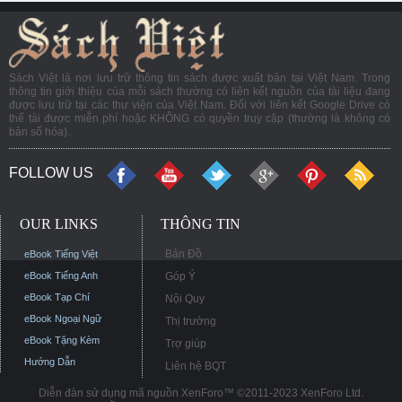
Sách Việt là nơi lưu trữ thông tin sách được xuất bản tại Việt Nam. Trong
thông tin giới thiệu của mỗi sách thường có liên kết nguồn của tài liệu đang
được lưu trữ tại các thư viện của Việt Nam. Đối với liên kết Google Drive có
thể tải được miễn phí hoặc KHÔNG có quyền truy cập (thường là không có
bản số hóa).
FOLLOW US
OUR LINKS
THÔNG TIN
Bản Đồ
eBook Tiếng Việt
eBook Tiếng Anh
Góp Ý
eBook Tạp Chí
Nội Quy
eBook Ngoại Ngữ
Thị trường
eBook Tặng Kèm
Trợ giúp
Hướng Dẫn
Liên hệ BQT
Diễn đàn sử dụng mã nguồn XenForo™ ©2011-2023 XenForo Ltd.