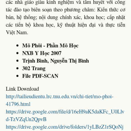
các nhà giáo giàu kinh nghiệm và tâm huyết với công
tác đào tạo biên soạn theo phương châm: Kiến thức cơ
bản, hệ thống; nội dung chính xác, khoa học; cấp nhặt
các tiến bộ khoa học, kỹ thuật hiện đại và thực tiễn
Việt Nam.
Mô Phôi - Phần Mô Học
NXB Y Học 2007
Trịnh Bình, Nguyễn Thị Bình
302 Trang
File PDF-SCAN
Link Download
http://tailieudientu.lrc.tnu.edu.vn/chi-tiet/mo-phoi-
41796.html
https://drive.google.com/file/d/16eH9aK5daKFc_U0Llv
d-TzVZqUn2QpvB
https://drive.google.com/drive/folders/1yLBzZ1rSQoNj