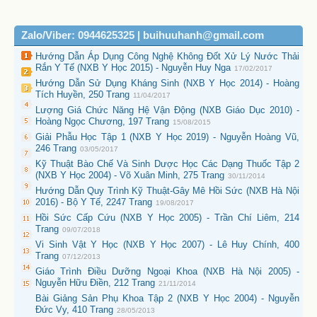
Zalo/Viber: 0944625325 | buihuuhanh@gmail.com
Hướng Dẫn Áp Dụng Công Nghệ Không Đốt Xử Lý Nước Thải
Rắn Y Tế (NXB Y Học 2015) - Nguyễn Huy Nga
17/02/2017
Hướng Dẫn Sử Dụng Kháng Sinh (NXB Y Học 2014) - Hoàng
Tích Huyền, 250 Trang
11/04/2017
Lượng Giá Chức Năng Hệ Vận Động (NXB Giáo Dục 2010) -
Hoàng Ngọc Chương, 197 Trang
15/08/2015
Giải Phẫu Học Tập 1 (NXB Y Học 2019) - Nguyễn Hoàng Vũ,
246 Trang
03/05/2017
Kỹ Thuật Bào Chế Và Sinh Dược Học Các Dạng Thuốc Tập 2
(NXB Y Học 2004) - Võ Xuân Minh, 275 Trang
30/11/2014
Hướng Dẫn Quy Trình Kỹ Thuật-Gây Mê Hồi Sức (NXB Hà Nội
2016) - Bộ Y Tế, 2247 Trang
19/08/2017
Hồi Sức Cấp Cứu (NXB Y Học 2005) - Trần Chí Liêm, 214
Trang
09/07/2018
Vi Sinh Vật Y Học (NXB Y Học 2007) - Lê Huy Chính, 400
Trang
07/12/2013
Giáo Trình Điều Dưỡng Ngoại Khoa (NXB Hà Nội 2005) -
Nguyễn Hữu Điền, 212 Trang
21/11/2014
Bài Giảng Sản Phụ Khoa Tập 2 (NXB Y Học 2004) - Nguyễn
Đức Vy, 410 Trang
28/05/2013