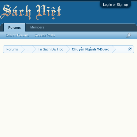
Log in or Sign up
Members
Forums
Search Forums
Recent Posts
Forums
...
Tủ Sách Đại Học
Chuyên Ngành Y-Dược