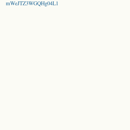
mWeJTZ3WGQHg04L1