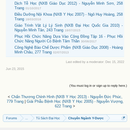
Dịch Tễ Học (NXB Giáo Dục 2012) - Nguyễn Minh Sơn, 258
Trang
01/10/2017
Điều Dưỡng Nội Khoa (NXB Y Học 2007) - Ngô Huy Hoàng, 258
Trang
18/03/2016
Giáo Trình Vật Lý Lý Sinh (NXB Đại Học Quốc Gia 2010) -
Nguyễn Minh Tân, 243 Trang
18/07/2015
Phục Hồi Chức Năng Dựa Vào Cộng Đồng Tập 16 - Phục Hồi
Chức Năng Người Có Bệnh Tâm Thần
30/06/2017
Công Nghệ Bào Chế Dược Phẩm (NXB Giáo Dục 2008) - Hoàng
Minh Châu, 277 Trang
02/07/2013
Last edited by a moderator:
Dec 15, 2022
Jun 23, 2015
(You must log in or sign up to reply here.)
<
Chấn Thương Chỉnh Hình (NXB Y Học 2013) - Nguyễn Đức Phúc,
779 Trang
|
Giải Phẫu Bệnh Học (NXB Y Học 2005) - Nguyễn Vượng,
622 Trang
>
Forums
...
Tủ Sách Đại Học
Chuyên Ngành Y-Dược